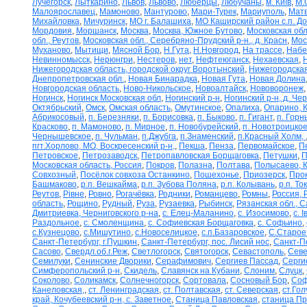
Лучегорск
,
Лыткарино
,
Львов
,
Львово
,
Люберцы
,
Любучаны
,
м. Київ
,
М.
Малоярославец
,
Мамоново
,
Мантурово
,
Мари-Турек
,
Мариуполь
,
Матв
Михайловка
,
Мичуринск
,
МО г. Балашиха
,
МО Каширский район с.п. Д
Мордовия
,
Моршанск
,
Москва
,
Москва, Южное Бутово
,
Московская обл
обл., Реутов
,
Московская обл., Серебряно-Прудский р-н., д. Красн
,
Мос
Муханово
,
Мытищи
,
Мясной Бор
,
Н.Гута
,
Н.Новгород
,
На трассе
,
Набе
Невинномысск
,
Нерюнгри
,
Нестеров
,
нет
,
Нефтеюганск
,
Нехаевская
,
Нижегородская область, городской округ Воротынский
,
Нижегородская
Днепропетровская обл.
,
Новая Бинарадка
,
Новая Гута
,
Новая Долина
Новгородская область
,
Ново-Никольское
,
Новоалтайск
,
Нововоронеж
Ногинск
,
Ногинск Московская обл
,
Ногинский р-н
,
Ногинский р-н, д. Че
Октябрьский
,
Омск
,
Омская область
,
Омутинское
,
Опалиха
,
Опарино, К
Абрикосовый
,
п. Березняки
,
п. Борисовка
,
п. Быково
,
п. Гигант
,
п. Горн
Красково
,
п. Мамоново
,
п. Мирное
,
п. Новобурейский
,
п. Новотроицкое
Чернышевское
,
п. Чульман
,
п.Джубга
,
п.Знаменский
,
п.Красный Холм,
пгт.Хорлово, МО, Воскресенский р-н,
,
Пекша
,
Пенза
,
Первомайское
,
П
Петровское
,
Петрозаводск
,
Петропавловская Борщаговка
,
Петушки
,
П
Московская область, Россия
,
Покров
,
Полазна
,
Полтава
,
Полысаево, К
Совхозный
,
Посёлок совхоза Останкино
,
Пошехонье
,
Приозерск
,
Про
Башмаково
,
р.п. Вешкайма
,
р.п. Зубова Поляна
,
р.п. Колывань
,
р.п. То
Реутов
,
Рівне
,
Ровно
,
Рогачёвка
,
Родники
,
Романцево
,
Ромны
,
Россия, 
область
,
Рощино
,
Рудный
,
Руза
,
Рузаевка
,
Рыбинск
,
Рязанская обл., С
Дмитриевка, Черниговского р-на
,
с. Елец-Маланино
,
с. Изосимово
,
с. 
Раздольное
,
с. Смоленщина
,
с. Софиевская Борщаговка
,
с. Софьино
,
с.Кузнецово
,
с.Мишутино
,
с.Новоселицкое
,
с.п.Базаровское
,
С.Старое
Санкт-Петербург, г.Пушкин
,
Санкт-Петербург, пос. Лисий нос
,
Санкт-П
Сасово
,
Свердл.об.г.Реж
,
Светлогорск
,
Святогорск
,
Севастополь
,
Севе
Семилуки
,
Сенинские Дворики
,
Серафимович
,
Сергиев Пассад
,
Серги
Симферопольский р-н
,
Скидель
,
Славянск на Кубани
,
Слоним
,
Слуцк
,
Соколово
,
Соликамск
,
Солнечногорск
,
Сортовала
,
Сосновый Бор
,
Соф
Канеловская,
,
ст. Ленинградская
,
ст. Полтавская
,
ст. Северская
,
ст.Го
край, Кочубеевский р-н, с. Заветное
,
Станица Павловская
,
станица П