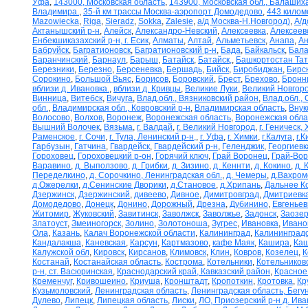
Уфа
,
143000, Московская область
,
143900, Московская обл., Балаших
Владимира.
,
35-й км трассы Москва-аэропорт Домодедово
,
443 килом
Mazowiecka
,
Riga
,
Sieradz
,
Sokka
,
Zalesie
,
а/д Москва-Н.Новгород)
,
А/д
Актанышский р-н
,
Алейск
,
Александро-Невский
,
Алексеевка
,
Алексеев
Енбекшиказахский р-н, г. Есик
,
Алматы
,
Алтай
,
Альметьевск
,
Анапа
,
Ан
Бабруйск
,
Багратионовск
,
Багратионовский р-н
,
Бада
,
Байкальск
,
Бала
Баранчинский
,
Барнаул
,
Барыш
,
Батайск
,
Батайск,
,
Башкортостан Та
Березники
,
Березно
,
Берсеневка
,
Бершадь
,
Бийск
,
Биробиджан
,
Бирс
Сорокино
,
Большой Вьяс
,
Борисов
,
Боровский
,
Брест
,
Брехово
,
Бронн
вблизи д. Ивановка.
,
вблизи д. Кривцы
,
Великие Луки
,
Великий Новгор
Винница
,
Витебск
,
Вичуга
,
Влад.обл., Вязниковский район
,
Влад.обл.,
обл.
,
Владимирская обл., Ковровский р-н
,
Владимирская область
,
Внук
Волосово
,
Волхов
,
Воронеж
,
Воронежская область
,
Воронежская обла
Вышний Волочек
,
Вязьма
,
г. Валдай
,
г. Великий Новгород
,
г. Геническ,
Раменское
,
г. Сочи
,
г. Тула, Ленинский р-н,
,
г. Уфа
,
г. Химки
,
г.Калуга
,
г.К
Гарбузын
,
Гатчина
,
Гвардейск
,
Гвардейский р-н
,
Геленджик
,
Георгиевк
Гороховец
,
Гороховецкий р-он
,
Горячий ключ
,
Грай Воронец
,
Грай-Во
Варавино
,
д. Выползово
,
д. Грибки
,
д. Зизино
,
д. Кеннти
,
д. Кокино
,
д. 
Переделкино
,
д. Сорочкино, Ленинградская обл.
,
д. Чемеры
,
д.Вахром
д.Ожерелки
,
д.Сенинские Дворики
,
д.Становое
,
д.Хрипань
,
Дальнее К
Дзержинск
,
Дзержинский
,
дивеево
,
Дивное
,
Димитровград
,
Дмитриевк
Домодедово
,
Донецк
,
Донино
,
Дорожный
,
Дрезна
,
Дубинино
,
Евгеньев
Житомир
,
Жуковский
,
Завитинск
,
Заволжск
,
Заволжье
,
Задонск
,
Заозер
Златоуст
,
Змеиногорск
,
Золино
,
Золотоноша
,
Зугрес
,
Ивановка
,
Ивано
Ола
,
Казань
,
Калач Воронежской области
,
Калининград
,
Калининградс
Кандалакша
,
Каневская
,
Карсун
,
Картмазово
,
кафе Маяк
,
Кашира
,
Каш
Калужской обл
,
Кировск
,
Кирсанов
,
Климовск
,
Клин
,
Ковров
,
Козелец
,
К
Костанай
,
Костанайская область
,
Кострома
,
Котельники
,
Котельников
р-н, ст. Васюринская
,
Краснодарский край, Кавказский район
,
Красное
Кременчуг
,
Кривошеино
,
Криуша
,
Кронштадт
,
Кропоткин
,
Кротовка
,
Кр
Кузьмоловский
,
Ленинградская область
,
Ленинградская область, Бегу
Дулево
,
Липецк
,
Липецкая область
,
Лиски
,
ЛО, Приозерский р-н д. Ив