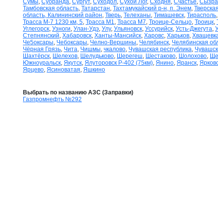
Сумы
,
Суоранда
,
Сургут
,
Суходол
,
Сухой Лог
,
Сходня
,
Счастье
,
Сызра
Тамбовская область
,
Татарстан
,
Тахтамукайский р-н, п. Энем
,
Тверская
область, Калининский район
,
Тверь
,
Телеханы
,
Тимашевск
,
Тирасполь
Трасса М-7 1230 км, 5
,
Трасса М1
,
Трасса М7
,
Троице-Сельцо
,
Троицк
,
Углегорск
,
Узноги
,
Улан-Удэ
,
Улу
,
Ульяновск
,
Уссурийск
,
Усть-Джегута
,
Степнянский
,
Хабаровск
,
Ханты-Мансийск
,
Харовс
,
Харьков
,
Хващевк
Че5оксары
,
Чебоксары
,
Челно-Вершины
,
Челябинск
,
Челябинская об
Чёрная Грязь
,
Чита
,
Чишмы
,
чкалово
,
Чувашская республика
,
Чувашск
Шахтёрск
,
Шелехов
,
Шелудьково
,
Шерегеш
,
Шестаково
,
Шолохово
,
Ще
Южноуральск
,
Якутск
,
Ялуторовск Р-402 (75км)
,
Янино
,
Яранск
,
Ярков
Ярцево
,
Ясиноватая
,
Яшкино
Выбрать по названию АЗС (Заправки)
Газпромнефть №292