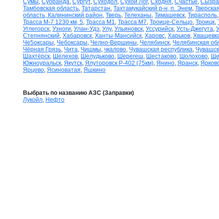
Сумы
,
Суоранда
,
Сургут
,
Суходол
,
Сухой Лог
,
Сходня
,
Счастье
,
Сызра
Тамбовская область
,
Татарстан
,
Тахтамукайский р-н, п. Энем
,
Тверская
область, Калининский район
,
Тверь
,
Телеханы
,
Тимашевск
,
Тирасполь
Трасса М-7 1230 км, 5
,
Трасса М1
,
Трасса М7
,
Троице-Сельцо
,
Троицк
,
Углегорск
,
Узноги
,
Улан-Удэ
,
Улу
,
Ульяновск
,
Уссурийск
,
Усть-Джегута
,
Степнянский
,
Хабаровск
,
Ханты-Мансийск
,
Харовс
,
Харьков
,
Хващевк
Че5оксары
,
Чебоксары
,
Челно-Вершины
,
Челябинск
,
Челябинская об
Чёрная Грязь
,
Чита
,
Чишмы
,
чкалово
,
Чувашская республика
,
Чувашск
Шахтёрск
,
Шелехов
,
Шелудьково
,
Шерегеш
,
Шестаково
,
Шолохово
,
Ще
Южноуральск
,
Якутск
,
Ялуторовск Р-402 (75км)
,
Янино
,
Яранск
,
Ярков
Ярцево
,
Ясиноватая
,
Яшкино
Выбрать по названию АЗС (Заправки)
Лукойл
,
Нефто