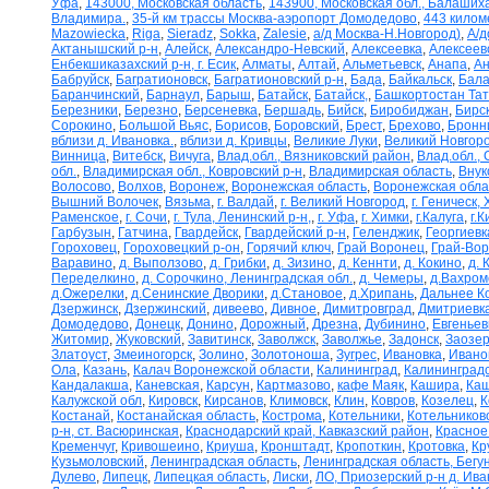
Уфа
,
143000, Московская область
,
143900, Московская обл., Балаших
Владимира.
,
35-й км трассы Москва-аэропорт Домодедово
,
443 килом
Mazowiecka
,
Riga
,
Sieradz
,
Sokka
,
Zalesie
,
а/д Москва-Н.Новгород)
,
А/д
Актанышский р-н
,
Алейск
,
Александро-Невский
,
Алексеевка
,
Алексеев
Енбекшиказахский р-н, г. Есик
,
Алматы
,
Алтай
,
Альметьевск
,
Анапа
,
Ан
Бабруйск
,
Багратионовск
,
Багратионовский р-н
,
Бада
,
Байкальск
,
Бала
Баранчинский
,
Барнаул
,
Барыш
,
Батайск
,
Батайск,
,
Башкортостан Та
Березники
,
Березно
,
Берсеневка
,
Бершадь
,
Бийск
,
Биробиджан
,
Бирс
Сорокино
,
Большой Вьяс
,
Борисов
,
Боровский
,
Брест
,
Брехово
,
Бронн
вблизи д. Ивановка.
,
вблизи д. Кривцы
,
Великие Луки
,
Великий Новгор
Винница
,
Витебск
,
Вичуга
,
Влад.обл., Вязниковский район
,
Влад.обл.,
обл.
,
Владимирская обл., Ковровский р-н
,
Владимирская область
,
Внук
Волосово
,
Волхов
,
Воронеж
,
Воронежская область
,
Воронежская обла
Вышний Волочек
,
Вязьма
,
г. Валдай
,
г. Великий Новгород
,
г. Геническ,
Раменское
,
г. Сочи
,
г. Тула, Ленинский р-н,
,
г. Уфа
,
г. Химки
,
г.Калуга
,
г.К
Гарбузын
,
Гатчина
,
Гвардейск
,
Гвардейский р-н
,
Геленджик
,
Георгиевк
Гороховец
,
Гороховецкий р-он
,
Горячий ключ
,
Грай Воронец
,
Грай-Во
Варавино
,
д. Выползово
,
д. Грибки
,
д. Зизино
,
д. Кеннти
,
д. Кокино
,
д. 
Переделкино
,
д. Сорочкино, Ленинградская обл.
,
д. Чемеры
,
д.Вахром
д.Ожерелки
,
д.Сенинские Дворики
,
д.Становое
,
д.Хрипань
,
Дальнее К
Дзержинск
,
Дзержинский
,
дивеево
,
Дивное
,
Димитровград
,
Дмитриевк
Домодедово
,
Донецк
,
Донино
,
Дорожный
,
Дрезна
,
Дубинино
,
Евгеньев
Житомир
,
Жуковский
,
Завитинск
,
Заволжск
,
Заволжье
,
Задонск
,
Заозер
Златоуст
,
Змеиногорск
,
Золино
,
Золотоноша
,
Зугрес
,
Ивановка
,
Ивано
Ола
,
Казань
,
Калач Воронежской области
,
Калининград
,
Калининградс
Кандалакша
,
Каневская
,
Карсун
,
Картмазово
,
кафе Маяк
,
Кашира
,
Каш
Калужской обл
,
Кировск
,
Кирсанов
,
Климовск
,
Клин
,
Ковров
,
Козелец
,
К
Костанай
,
Костанайская область
,
Кострома
,
Котельники
,
Котельников
р-н, ст. Васюринская
,
Краснодарский край, Кавказский район
,
Красное
Кременчуг
,
Кривошеино
,
Криуша
,
Кронштадт
,
Кропоткин
,
Кротовка
,
Кр
Кузьмоловский
,
Ленинградская область
,
Ленинградская область, Бегу
Дулево
,
Липецк
,
Липецкая область
,
Лиски
,
ЛО, Приозерский р-н д. Ив