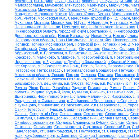
Лучегорск
,
Лыткарино
,
Львов
,
Львово
,
Люберцы
,
Любучаны
,
м. Київ
,
М.
Малоярославец
,
Мамоново
,
Мантурово
,
Мари-Турек
,
Мариуполь
,
Матв
Михайловка
,
Мичуринск
,
МО г. Балашиха
,
МО Каширский район с.п. Д
Мордовия
,
Моршанск
,
Москва
,
Москва, Южное Бутово
,
Московская обл
обл., Реутов
,
Московская обл., Серебряно-Прудский р-н., д. Красн
,
Мос
Муханово
,
Мытищи
,
Мясной Бор
,
Н.Гута
,
Н.Новгород
,
На трассе
,
Набе
Невинномысск
,
Нерюнгри
,
Нестеров
,
нет
,
Нефтеюганск
,
Нехаевская
,
Нижегородская область, городской округ Воротынский
,
Нижегородская
Днепропетровская обл.
,
Новая Бинарадка
,
Новая Гута
,
Новая Долина
Новгородская область
,
Ново-Никольское
,
Новоалтайск
,
Нововоронеж
Ногинск
,
Ногинск Московская обл
,
Ногинский р-н
,
Ногинский р-н, д. Че
Октябрьский
,
Омск
,
Омская область
,
Омутинское
,
Опалиха
,
Опарино, К
Абрикосовый
,
п. Березняки
,
п. Борисовка
,
п. Быково
,
п. Гигант
,
п. Горн
Красково
,
п. Мамоново
,
п. Мирное
,
п. Новобурейский
,
п. Новотроицкое
Чернышевское
,
п. Чульман
,
п.Джубга
,
п.Знаменский
,
п.Красный Холм,
пгт.Хорлово, МО, Воскресенский р-н,
,
Пекша
,
Пенза
,
Первомайское
,
П
Петровское
,
Петрозаводск
,
Петропавловская Борщаговка
,
Петушки
,
П
Московская область, Россия
,
Покров
,
Полазна
,
Полтава
,
Полысаево, К
Совхозный
,
Посёлок совхоза Останкино
,
Пошехонье
,
Приозерск
,
Про
Башмаково
,
р.п. Вешкайма
,
р.п. Зубова Поляна
,
р.п. Колывань
,
р.п. То
Реутов
,
Рівне
,
Ровно
,
Рогачёвка
,
Родники
,
Романцево
,
Ромны
,
Россия, 
область
,
Рощино
,
Рудный
,
Руза
,
Рузаевка
,
Рыбинск
,
Рязанская обл., С
Дмитриевка, Черниговского р-на
,
с. Елец-Маланино
,
с. Изосимово
,
с. 
Раздольное
,
с. Смоленщина
,
с. Софиевская Борщаговка
,
с. Софьино
,
с.Кузнецово
,
с.Мишутино
,
с.Новоселицкое
,
с.п.Базаровское
,
С.Старое
Санкт-Петербург, г.Пушкин
,
Санкт-Петербург, пос. Лисий нос
,
Санкт-П
Сасово
,
Свердл.об.г.Реж
,
Светлогорск
,
Святогорск
,
Севастополь
,
Севе
Семилуки
,
Сенинские Дворики
,
Серафимович
,
Сергиев Пассад
,
Серги
Симферопольский р-н
,
Скидель
,
Славянск на Кубани
,
Слоним
,
Слуцк
,
Соколово
,
Соликамск
,
Солнечногорск
,
Сортовала
,
Сосновый Бор
,
Соф
Канеловская,
,
ст. Ленинградская
,
ст. Полтавская
,
ст. Северская
,
ст.Го
край, Кочубеевский р-н, с. Заветное
,
Станица Павловская
,
станица П