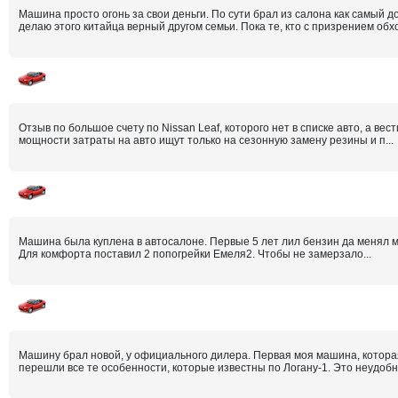
Машина просто огонь за свои деньги. По сути брал из салона как самый
делаю этого китайца верный другом семьи. Пока те, кто с призрением обхо
Отзыв по большое счету по Nissan Leaf, которого нет в списке авто, а ве
мощности затраты на авто ищут только на сезонную замену резины и п...
Машина была куплена в автосалоне. Первые 5 лет лил бензин да менял ма
Для комфорта поставил 2 попогрейки Емеля2. Чтобы не замерзало...
Машину брал новой, у официального дилера. Первая моя машина, которая
перешли все те особенности, которые известны по Логану-1. Это неудобны