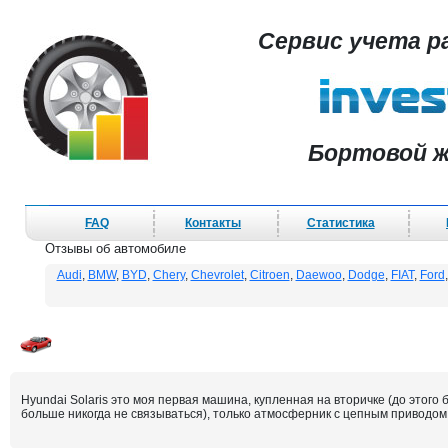
Сервис учета р
Бортовой ж
FAQ
Контакты
Статистика
Отзывы об автомобиле
Audi
,
BMW
,
BYD
,
Chery
,
Chevrolet
,
Citroen
,
Daewoo
,
Dodge
,
FIAT
,
Ford
Hyundai Solaris это моя первая машина, купленная на вторичке (до этог
больше никогда не связываться), только атмосферник с цепным приводом Г