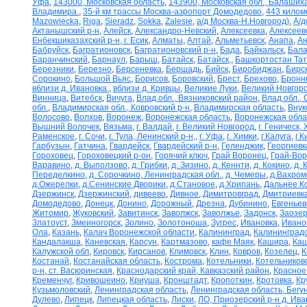
Уфа
,
143000, Московская область
,
143900, Московская обл., Балаших
Владимира.
,
35-й км трассы Москва-аэропорт Домодедово
,
443 килом
Mazowiecka
,
Riga
,
Sieradz
,
Sokka
,
Zalesie
,
а/д Москва-Н.Новгород)
,
А/д
Актанышский р-н
,
Алейск
,
Александро-Невский
,
Алексеевка
,
Алексеев
Енбекшиказахский р-н, г. Есик
,
Алматы
,
Алтай
,
Альметьевск
,
Анапа
,
Ан
Бабруйск
,
Багратионовск
,
Багратионовский р-н
,
Бада
,
Байкальск
,
Бала
Баранчинский
,
Барнаул
,
Барыш
,
Батайск
,
Батайск,
,
Башкортостан Та
Березники
,
Березно
,
Берсеневка
,
Бершадь
,
Бийск
,
Биробиджан
,
Бирс
Сорокино
,
Большой Вьяс
,
Борисов
,
Боровский
,
Брест
,
Брехово
,
Бронн
вблизи д. Ивановка.
,
вблизи д. Кривцы
,
Великие Луки
,
Великий Новгор
Винница
,
Витебск
,
Вичуга
,
Влад.обл., Вязниковский район
,
Влад.обл.,
обл.
,
Владимирская обл., Ковровский р-н
,
Владимирская область
,
Внук
Волосово
,
Волхов
,
Воронеж
,
Воронежская область
,
Воронежская обла
Вышний Волочек
,
Вязьма
,
г. Валдай
,
г. Великий Новгород
,
г. Геническ,
Раменское
,
г. Сочи
,
г. Тула, Ленинский р-н,
,
г. Уфа
,
г. Химки
,
г.Калуга
,
г.К
Гарбузын
,
Гатчина
,
Гвардейск
,
Гвардейский р-н
,
Геленджик
,
Георгиевк
Гороховец
,
Гороховецкий р-он
,
Горячий ключ
,
Грай Воронец
,
Грай-Во
Варавино
,
д. Выползово
,
д. Грибки
,
д. Зизино
,
д. Кеннти
,
д. Кокино
,
д. 
Переделкино
,
д. Сорочкино, Ленинградская обл.
,
д. Чемеры
,
д.Вахром
д.Ожерелки
,
д.Сенинские Дворики
,
д.Становое
,
д.Хрипань
,
Дальнее К
Дзержинск
,
Дзержинский
,
дивеево
,
Дивное
,
Димитровград
,
Дмитриевк
Домодедово
,
Донецк
,
Донино
,
Дорожный
,
Дрезна
,
Дубинино
,
Евгеньев
Житомир
,
Жуковский
,
Завитинск
,
Заволжск
,
Заволжье
,
Задонск
,
Заозер
Златоуст
,
Змеиногорск
,
Золино
,
Золотоноша
,
Зугрес
,
Ивановка
,
Ивано
Ола
,
Казань
,
Калач Воронежской области
,
Калининград
,
Калининградс
Кандалакша
,
Каневская
,
Карсун
,
Картмазово
,
кафе Маяк
,
Кашира
,
Каш
Калужской обл
,
Кировск
,
Кирсанов
,
Климовск
,
Клин
,
Ковров
,
Козелец
,
К
Костанай
,
Костанайская область
,
Кострома
,
Котельники
,
Котельников
р-н, ст. Васюринская
,
Краснодарский край, Кавказский район
,
Красное
Кременчуг
,
Кривошеино
,
Криуша
,
Кронштадт
,
Кропоткин
,
Кротовка
,
Кр
Кузьмоловский
,
Ленинградская область
,
Ленинградская область, Бегу
Дулево
,
Липецк
,
Липецкая область
,
Лиски
,
ЛО, Приозерский р-н д. Ив