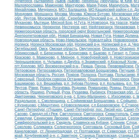
Лучегорск
,
Лыткарино
,
Львов
,
Львово
,
Люберцы
,
Любучаны
,
м. Київ
,
М.
Малоярославец
,
Мамоново
,
Мантурово
,
Мари-Турек
,
Мариуполь
,
Матв
Михайловка
,
Мичуринск
,
МО г. Балашиха
,
МО Каширский район с.п. Д
Мордовия
,
Моршанск
,
Москва
,
Москва, Южное Бутово
,
Московская обл
обл., Реутов
,
Московская обл., Серебряно-Прудский р-н., д. Красн
,
Мос
Муханово
,
Мытищи
,
Мясной Бор
,
Н.Гута
,
Н.Новгород
,
На трассе
,
Набе
Невинномысск
,
Нерюнгри
,
Нестеров
,
нет
,
Нефтеюганск
,
Нехаевская
,
Нижегородская область, городской округ Воротынский
,
Нижегородская
Днепропетровская обл.
,
Новая Бинарадка
,
Новая Гута
,
Новая Долина
Новгородская область
,
Ново-Никольское
,
Новоалтайск
,
Нововоронеж
Ногинск
,
Ногинск Московская обл
,
Ногинский р-н
,
Ногинский р-н, д. Че
Октябрьский
,
Омск
,
Омская область
,
Омутинское
,
Опалиха
,
Опарино, К
Абрикосовый
,
п. Березняки
,
п. Борисовка
,
п. Быково
,
п. Гигант
,
п. Горн
Красково
,
п. Мамоново
,
п. Мирное
,
п. Новобурейский
,
п. Новотроицкое
Чернышевское
,
п. Чульман
,
п.Джубга
,
п.Знаменский
,
п.Красный Холм,
пгт.Хорлово, МО, Воскресенский р-н,
,
Пекша
,
Пенза
,
Первомайское
,
П
Петровское
,
Петрозаводск
,
Петропавловская Борщаговка
,
Петушки
,
П
Московская область, Россия
,
Покров
,
Полазна
,
Полтава
,
Полысаево, К
Совхозный
,
Посёлок совхоза Останкино
,
Пошехонье
,
Приозерск
,
Про
Башмаково
,
р.п. Вешкайма
,
р.п. Зубова Поляна
,
р.п. Колывань
,
р.п. То
Реутов
,
Рівне
,
Ровно
,
Рогачёвка
,
Родники
,
Романцево
,
Ромны
,
Россия, 
область
,
Рощино
,
Рудный
,
Руза
,
Рузаевка
,
Рыбинск
,
Рязанская обл., С
Дмитриевка, Черниговского р-на
,
с. Елец-Маланино
,
с. Изосимово
,
с. 
Раздольное
,
с. Смоленщина
,
с. Софиевская Борщаговка
,
с. Софьино
,
с.Кузнецово
,
с.Мишутино
,
с.Новоселицкое
,
с.п.Базаровское
,
С.Старое
Санкт-Петербург, г.Пушкин
,
Санкт-Петербург, пос. Лисий нос
,
Санкт-П
Сасово
,
Свердл.об.г.Реж
,
Светлогорск
,
Святогорск
,
Севастополь
,
Севе
Семилуки
,
Сенинские Дворики
,
Серафимович
,
Сергиев Пассад
,
Серги
Симферопольский р-н
,
Скидель
,
Славянск на Кубани
,
Слоним
,
Слуцк
,
Соколово
,
Соликамск
,
Солнечногорск
,
Сортовала
,
Сосновый Бор
,
Соф
Канеловская,
,
ст. Ленинградская
,
ст. Полтавская
,
ст. Северская
,
ст.Го
край, Кочубеевский р-н, с. Заветное
,
Станица Павловская
,
станица П