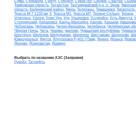
Сумы
,
Суоранда
,
Сургут
,
Суходол
,
Сухой Лог
,
Сходня
,
Счастье
,
Сызра
Тамбовская область
,
Татарстан
,
Тахтамукайский р-н, п. Энем
,
Тверская
область, Калининский район
,
Тверь
,
Телеханы
,
Тимашевск
,
Тирасполь
Трасса М-7 1230 км, 5
,
Трасса М1
,
Трасса М7
,
Троице-Сельцо
,
Троицк
,
Углегорск
,
Узноги
,
Улан-Удэ
,
Улу
,
Ульяновск
,
Уссурийск
,
Усть-Джегута
,
Степнянский
,
Хабаровск
,
Ханты-Мансийск
,
Харовс
,
Харьков
,
Хващевк
Че5оксары
,
Чебоксары
,
Челно-Вершины
,
Челябинск
,
Челябинская об
Чёрная Грязь
,
Чита
,
Чишмы
,
чкалово
,
Чувашская республика
,
Чувашск
Шахтёрск
,
Шелехов
,
Шелудьково
,
Шерегеш
,
Шестаково
,
Шолохово
,
Ще
Южноуральск
,
Якутск
,
Ялуторовск Р-402 (75км)
,
Янино
,
Яранск
,
Ярков
Ярцево
,
Ясиноватая
,
Яшкино
Выбрать по названию АЗС (Заправки)
Лукойл
,
Татнефть