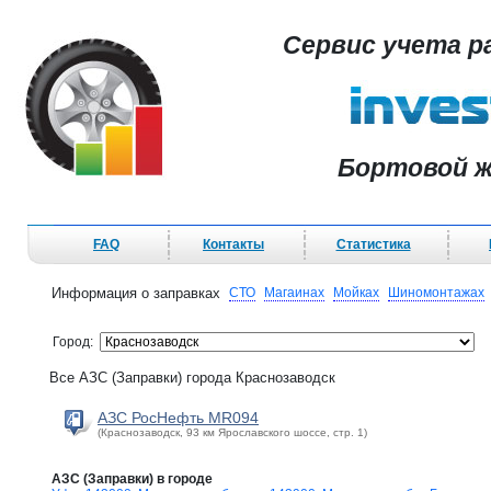
Сервис учета р
Бортовой ж
FAQ
Контакты
Статистика
Информация о заправках
СТО
Магаинах
Мойках
Шиномонтажах
Город:
Все АЗС (Заправки) города Краснозаводск
АЗС РосНефть MR094
(Краснозаводск, 93 км Ярославского шоссе, стр. 1)
АЗС (Заправки) в городе