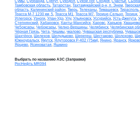
Сумы
,
Суоранда
,
Сургут
,
Суходол
,
Сухой Лог
,
Сходня
,
Счастье
,
Сызра
Тамбовская область
,
Татарстан
,
Тахтамукайский р-н, п. Энем
,
Тверская
область, Калининский район
,
Тверь
,
Телеханы
,
Тимашевск
,
Тирасполь
Трасса М-7 1230 км, 5
,
Трасса М1
,
Трасса М7
,
Троице-Сельцо
,
Троицк
,
Углегорск
,
Узноги
,
Улан-Удэ
,
Улу
,
Ульяновск
,
Уссурийск
,
Усть-Джегута
,
Степнянский
,
Хабаровск
,
Ханты-Мансийск
,
Харовс
,
Харьков
,
Хващевк
Че5оксары
,
Чебоксары
,
Челно-Вершины
,
Челябинск
,
Челябинская об
Чёрная Грязь
,
Чита
,
Чишмы
,
чкалово
,
Чувашская республика
,
Чувашск
Шахтёрск
,
Шелехов
,
Шелудьково
,
Шерегеш
,
Шестаково
,
Шолохово
,
Ще
Южноуральск
,
Якутск
,
Ялуторовск Р-402 (75км)
,
Янино
,
Яранск
,
Ярков
Ярцево
,
Ясиноватая
,
Яшкино
Выбрать по названию АЗС (Заправки)
РосНефть MR094