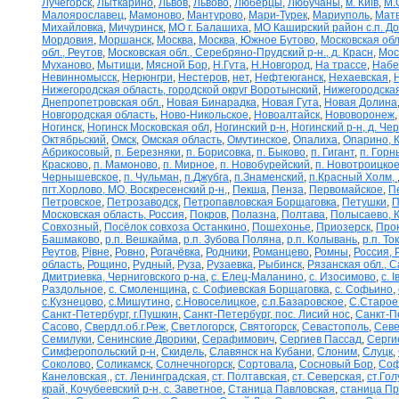
Лучегорск
,
Лыткарино
,
Львов
,
Львово
,
Люберцы
,
Любучаны
,
м. Київ
,
М.
Малоярославец
,
Мамоново
,
Мантурово
,
Мари-Турек
,
Мариуполь
,
Матв
Михайловка
,
Мичуринск
,
МО г. Балашиха
,
МО Каширский район с.п. Д
Мордовия
,
Моршанск
,
Москва
,
Москва, Южное Бутово
,
Московская обл
обл., Реутов
,
Московская обл., Серебряно-Прудский р-н., д. Красн
,
Мос
Муханово
,
Мытищи
,
Мясной Бор
,
Н.Гута
,
Н.Новгород
,
На трассе
,
Набе
Невинномысск
,
Нерюнгри
,
Нестеров
,
нет
,
Нефтеюганск
,
Нехаевская
,
Нижегородская область, городской округ Воротынский
,
Нижегородская
Днепропетровская обл.
,
Новая Бинарадка
,
Новая Гута
,
Новая Долина
Новгородская область
,
Ново-Никольское
,
Новоалтайск
,
Нововоронеж
Ногинск
,
Ногинск Московская обл
,
Ногинский р-н
,
Ногинский р-н, д. Че
Октябрьский
,
Омск
,
Омская область
,
Омутинское
,
Опалиха
,
Опарино, К
Абрикосовый
,
п. Березняки
,
п. Борисовка
,
п. Быково
,
п. Гигант
,
п. Горн
Красково
,
п. Мамоново
,
п. Мирное
,
п. Новобурейский
,
п. Новотроицкое
Чернышевское
,
п. Чульман
,
п.Джубга
,
п.Знаменский
,
п.Красный Холм,
пгт.Хорлово, МО, Воскресенский р-н,
,
Пекша
,
Пенза
,
Первомайское
,
П
Петровское
,
Петрозаводск
,
Петропавловская Борщаговка
,
Петушки
,
П
Московская область, Россия
,
Покров
,
Полазна
,
Полтава
,
Полысаево, К
Совхозный
,
Посёлок совхоза Останкино
,
Пошехонье
,
Приозерск
,
Про
Башмаково
,
р.п. Вешкайма
,
р.п. Зубова Поляна
,
р.п. Колывань
,
р.п. То
Реутов
,
Рівне
,
Ровно
,
Рогачёвка
,
Родники
,
Романцево
,
Ромны
,
Россия, 
область
,
Рощино
,
Рудный
,
Руза
,
Рузаевка
,
Рыбинск
,
Рязанская обл., С
Дмитриевка, Черниговского р-на
,
с. Елец-Маланино
,
с. Изосимово
,
с. 
Раздольное
,
с. Смоленщина
,
с. Софиевская Борщаговка
,
с. Софьино
,
с.Кузнецово
,
с.Мишутино
,
с.Новоселицкое
,
с.п.Базаровское
,
С.Старое
Санкт-Петербург, г.Пушкин
,
Санкт-Петербург, пос. Лисий нос
,
Санкт-П
Сасово
,
Свердл.об.г.Реж
,
Светлогорск
,
Святогорск
,
Севастополь
,
Севе
Семилуки
,
Сенинские Дворики
,
Серафимович
,
Сергиев Пассад
,
Серги
Симферопольский р-н
,
Скидель
,
Славянск на Кубани
,
Слоним
,
Слуцк
,
Соколово
,
Соликамск
,
Солнечногорск
,
Сортовала
,
Сосновый Бор
,
Соф
Канеловская,
,
ст. Ленинградская
,
ст. Полтавская
,
ст. Северская
,
ст.Го
край, Кочубеевский р-н, с. Заветное
,
Станица Павловская
,
станица П