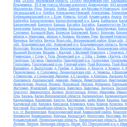
Уфа
,
143000, Московская область
,
143900, Московская обл., Балаших
Владимира.
,
35-й км трассы Москва-аэропорт Домодедово
,
443 килом
Mazowiecka
,
Riga
,
Sieradz
,
Sokka
,
Zalesie
,
а/д Москва-Н.Новгород)
,
А/д
Актанышский р-н
,
Алейск
,
Александро-Невский
,
Алексеевка
,
Алексеев
Енбекшиказахский р-н, г. Есик
,
Алматы
,
Алтай
,
Альметьевск
,
Анапа
,
Ан
Бабруйск
,
Багратионовск
,
Багратионовский р-н
,
Бада
,
Байкальск
,
Бала
Баранчинский
,
Барнаул
,
Барыш
,
Батайск
,
Батайск,
,
Башкортостан Та
Березники
,
Березно
,
Берсеневка
,
Бершадь
,
Бийск
,
Биробиджан
,
Бирс
Сорокино
,
Большой Вьяс
,
Борисов
,
Боровский
,
Брест
,
Брехово
,
Бронн
вблизи д. Ивановка.
,
вблизи д. Кривцы
,
Великие Луки
,
Великий Новгор
Винница
,
Витебск
,
Вичуга
,
Влад.обл., Вязниковский район
,
Влад.обл.,
обл.
,
Владимирская обл., Ковровский р-н
,
Владимирская область
,
Внук
Волосово
,
Волхов
,
Воронеж
,
Воронежская область
,
Воронежская обла
Вышний Волочек
,
Вязьма
,
г. Валдай
,
г. Великий Новгород
,
г. Геническ,
Раменское
,
г. Сочи
,
г. Тула, Ленинский р-н,
,
г. Уфа
,
г. Химки
,
г.Калуга
,
г.К
Гарбузын
,
Гатчина
,
Гвардейск
,
Гвардейский р-н
,
Геленджик
,
Георгиевк
Гороховец
,
Гороховецкий р-он
,
Горячий ключ
,
Грай Воронец
,
Грай-Во
Варавино
,
д. Выползово
,
д. Грибки
,
д. Зизино
,
д. Кеннти
,
д. Кокино
,
д. 
Переделкино
,
д. Сорочкино, Ленинградская обл.
,
д. Чемеры
,
д.Вахром
д.Ожерелки
,
д.Сенинские Дворики
,
д.Становое
,
д.Хрипань
,
Дальнее К
Дзержинск
,
Дзержинский
,
дивеево
,
Дивное
,
Димитровград
,
Дмитриевк
Домодедово
,
Донецк
,
Донино
,
Дорожный
,
Дрезна
,
Дубинино
,
Евгеньев
Житомир
,
Жуковский
,
Завитинск
,
Заволжск
,
Заволжье
,
Задонск
,
Заозер
Златоуст
,
Змеиногорск
,
Золино
,
Золотоноша
,
Зугрес
,
Ивановка
,
Ивано
Ола
,
Казань
,
Калач Воронежской области
,
Калининград
,
Калининградс
Кандалакша
,
Каневская
,
Карсун
,
Картмазово
,
кафе Маяк
,
Кашира
,
Каш
Калужской обл
,
Кировск
,
Кирсанов
,
Климовск
,
Клин
,
Ковров
,
Козелец
,
К
Костанай
,
Костанайская область
,
Кострома
,
Котельники
,
Котельников
р-н, ст. Васюринская
,
Краснодарский край, Кавказский район
,
Красное
Кременчуг
,
Кривошеино
,
Криуша
,
Кронштадт
,
Кропоткин
,
Кротовка
,
Кр
Кузьмоловский
,
Ленинградская область
,
Ленинградская область, Бегу
Дулево
,
Липецк
,
Липецкая область
,
Лиски
,
ЛО, Приозерский р-н д. Ив