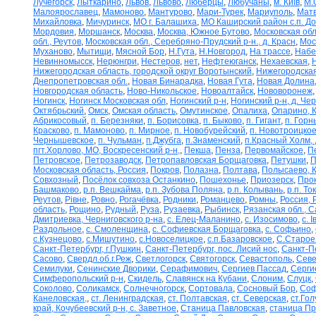
Лучегорск
,
Лыткарино
,
Львов
,
Львово
,
Люберцы
,
Любучаны
,
м. Київ
,
М.
Малоярославец
,
Мамоново
,
Мантурово
,
Мари-Турек
,
Мариуполь
,
Матв
Михайловка
,
Мичуринск
,
МО г. Балашиха
,
МО Каширский район с.п. Д
Мордовия
,
Моршанск
,
Москва
,
Москва, Южное Бутово
,
Московская обл
обл., Реутов
,
Московская обл., Серебряно-Прудский р-н., д. Красн
,
Мос
Муханово
,
Мытищи
,
Мясной Бор
,
Н.Гута
,
Н.Новгород
,
На трассе
,
Набе
Невинномысск
,
Нерюнгри
,
Нестеров
,
нет
,
Нефтеюганск
,
Нехаевская
,
Нижегородская область, городской округ Воротынский
,
Нижегородская
Днепропетровская обл.
,
Новая Бинарадка
,
Новая Гута
,
Новая Долина
Новгородская область
,
Ново-Никольское
,
Новоалтайск
,
Нововоронеж
Ногинск
,
Ногинск Московская обл
,
Ногинский р-н
,
Ногинский р-н, д. Че
Октябрьский
,
Омск
,
Омская область
,
Омутинское
,
Опалиха
,
Опарино, К
Абрикосовый
,
п. Березняки
,
п. Борисовка
,
п. Быково
,
п. Гигант
,
п. Горн
Красково
,
п. Мамоново
,
п. Мирное
,
п. Новобурейский
,
п. Новотроицкое
Чернышевское
,
п. Чульман
,
п.Джубга
,
п.Знаменский
,
п.Красный Холм,
пгт.Хорлово, МО, Воскресенский р-н,
,
Пекша
,
Пенза
,
Первомайское
,
П
Петровское
,
Петрозаводск
,
Петропавловская Борщаговка
,
Петушки
,
П
Московская область, Россия
,
Покров
,
Полазна
,
Полтава
,
Полысаево, К
Совхозный
,
Посёлок совхоза Останкино
,
Пошехонье
,
Приозерск
,
Про
Башмаково
,
р.п. Вешкайма
,
р.п. Зубова Поляна
,
р.п. Колывань
,
р.п. То
Реутов
,
Рівне
,
Ровно
,
Рогачёвка
,
Родники
,
Романцево
,
Ромны
,
Россия, 
область
,
Рощино
,
Рудный
,
Руза
,
Рузаевка
,
Рыбинск
,
Рязанская обл., С
Дмитриевка, Черниговского р-на
,
с. Елец-Маланино
,
с. Изосимово
,
с. 
Раздольное
,
с. Смоленщина
,
с. Софиевская Борщаговка
,
с. Софьино
,
с.Кузнецово
,
с.Мишутино
,
с.Новоселицкое
,
с.п.Базаровское
,
С.Старое
Санкт-Петербург, г.Пушкин
,
Санкт-Петербург, пос. Лисий нос
,
Санкт-П
Сасово
,
Свердл.об.г.Реж
,
Светлогорск
,
Святогорск
,
Севастополь
,
Севе
Семилуки
,
Сенинские Дворики
,
Серафимович
,
Сергиев Пассад
,
Серги
Симферопольский р-н
,
Скидель
,
Славянск на Кубани
,
Слоним
,
Слуцк
,
Соколово
,
Соликамск
,
Солнечногорск
,
Сортовала
,
Сосновый Бор
,
Соф
Канеловская,
,
ст. Ленинградская
,
ст. Полтавская
,
ст. Северская
,
ст.Го
край, Кочубеевский р-н, с. Заветное
,
Станица Павловская
,
станица П