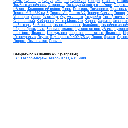
Сумы
,
Суоранда
,
Сургут
,
Суходол
,
Сухой Лог
,
Сходня
,
Счастье
,
Сызра
Тамбовская область
,
Татарстан
,
Тахтамукайский р-н, п. Энем
,
Тверская
область, Калининский район
,
Тверь
,
Телеханы
,
Тимашевск
,
Тирасполь
Трасса М-7 1230 км, 5
,
Трасса М1
,
Трасса М7
,
Троице-Сельцо
,
Троицк
,
Углегорск
,
Узноги
,
Улан-Удэ
,
Улу
,
Ульяновск
,
Уссурийск
,
Усть-Джегута
,
Степнянский
,
Хабаровск
,
Ханты-Мансийск
,
Харовс
,
Харьков
,
Хващевк
Че5оксары
,
Чебоксары
,
Челно-Вершины
,
Челябинск
,
Челябинская об
Чёрная Грязь
,
Чита
,
Чишмы
,
чкалово
,
Чувашская республика
,
Чувашск
Шахтёрск
,
Шелехов
,
Шелудьково
,
Шерегеш
,
Шестаково
,
Шолохово
,
Ще
Южноуральск
,
Якутск
,
Ялуторовск Р-402 (75км)
,
Янино
,
Яранск
,
Ярков
Ярцево
,
Ясиноватая
,
Яшкино
Выбрать по названию АЗС (Заправки)
ЗАО Газпромнефть-Северо-Запад АЗС №89