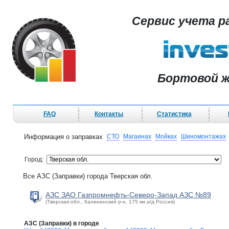
Сервис учета р
Бортовой ж
FAQ
Контакты
Статистика
Информация о заправках
СТО
Магаинах
Мойках
Шиномонтажах
Город:
Все АЗС (Заправки) города Тверская обл.
АЗС ЗАО Газпромнефть-Северо-Запад АЗС №89
(Тверская обл., Калининский р-н, 175 км а/д Россия)
АЗС (Заправки) в городе