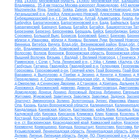
Уфа
,
143000, Московская область
,
143900, Московская обл., Балаших
Владимира.
,
35-й км трассы Москва-аэропорт Домодедово
,
443 килом
Mazowiecka
,
Riga
,
Sieradz
,
Sokka
,
Zalesie
,
а/д Москва-Н.Новгород)
,
А/д
Актанышский р-н
,
Алейск
,
Александро-Невский
,
Алексеевка
,
Алексеев
Енбекшиказахский р-н, г. Есик
,
Алматы
,
Алтай
,
Альметьевск
,
Анапа
,
Ан
Бабруйск
,
Багратионовск
,
Багратионовский р-н
,
Бада
,
Байкальск
,
Бала
Баранчинский
,
Барнаул
,
Барыш
,
Батайск
,
Батайск,
,
Башкортостан Та
Березники
,
Березно
,
Берсеневка
,
Бершадь
,
Бийск
,
Биробиджан
,
Бирс
Сорокино
,
Большой Вьяс
,
Борисов
,
Боровский
,
Брест
,
Брехово
,
Бронн
вблизи д. Ивановка.
,
вблизи д. Кривцы
,
Великие Луки
,
Великий Новгор
Винница
,
Витебск
,
Вичуга
,
Влад.обл., Вязниковский район
,
Влад.обл.,
обл.
,
Владимирская обл., Ковровский р-н
,
Владимирская область
,
Внук
Волосово
,
Волхов
,
Воронеж
,
Воронежская область
,
Воронежская обла
Вышний Волочек
,
Вязьма
,
г. Валдай
,
г. Великий Новгород
,
г. Геническ,
Раменское
,
г. Сочи
,
г. Тула, Ленинский р-н,
,
г. Уфа
,
г. Химки
,
г.Калуга
,
г.К
Гарбузын
,
Гатчина
,
Гвардейск
,
Гвардейский р-н
,
Геленджик
,
Георгиевк
Гороховец
,
Гороховецкий р-он
,
Горячий ключ
,
Грай Воронец
,
Грай-Во
Варавино
,
д. Выползово
,
д. Грибки
,
д. Зизино
,
д. Кеннти
,
д. Кокино
,
д. 
Переделкино
,
д. Сорочкино, Ленинградская обл.
,
д. Чемеры
,
д.Вахром
д.Ожерелки
,
д.Сенинские Дворики
,
д.Становое
,
д.Хрипань
,
Дальнее К
Дзержинск
,
Дзержинский
,
дивеево
,
Дивное
,
Димитровград
,
Дмитриевк
Домодедово
,
Донецк
,
Донино
,
Дорожный
,
Дрезна
,
Дубинино
,
Евгеньев
Житомир
,
Жуковский
,
Завитинск
,
Заволжск
,
Заволжье
,
Задонск
,
Заозер
Златоуст
,
Змеиногорск
,
Золино
,
Золотоноша
,
Зугрес
,
Ивановка
,
Ивано
Ола
,
Казань
,
Калач Воронежской области
,
Калининград
,
Калининградс
Кандалакша
,
Каневская
,
Карсун
,
Картмазово
,
кафе Маяк
,
Кашира
,
Каш
Калужской обл
,
Кировск
,
Кирсанов
,
Климовск
,
Клин
,
Ковров
,
Козелец
,
К
Костанай
,
Костанайская область
,
Кострома
,
Котельники
,
Котельников
р-н, ст. Васюринская
,
Краснодарский край, Кавказский район
,
Красное
Кременчуг
,
Кривошеино
,
Криуша
,
Кронштадт
,
Кропоткин
,
Кротовка
,
Кр
Кузьмоловский
,
Ленинградская область
,
Ленинградская область, Бегу
Дулево
,
Липецк
,
Липецкая область
,
Лиски
,
ЛО, Приозерский р-н д. Ив