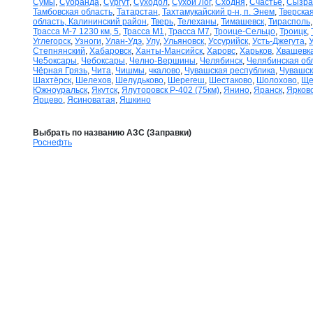
Сумы
,
Суоранда
,
Сургут
,
Суходол
,
Сухой Лог
,
Сходня
,
Счастье
,
Сызра
Тамбовская область
,
Татарстан
,
Тахтамукайский р-н, п. Энем
,
Тверская
область, Калининский район
,
Тверь
,
Телеханы
,
Тимашевск
,
Тирасполь
Трасса М-7 1230 км, 5
,
Трасса М1
,
Трасса М7
,
Троице-Сельцо
,
Троицк
,
Углегорск
,
Узноги
,
Улан-Удэ
,
Улу
,
Ульяновск
,
Уссурийск
,
Усть-Джегута
,
Степнянский
,
Хабаровск
,
Ханты-Мансийск
,
Харовс
,
Харьков
,
Хващевк
Че5оксары
,
Чебоксары
,
Челно-Вершины
,
Челябинск
,
Челябинская об
Чёрная Грязь
,
Чита
,
Чишмы
,
чкалово
,
Чувашская республика
,
Чувашск
Шахтёрск
,
Шелехов
,
Шелудьково
,
Шерегеш
,
Шестаково
,
Шолохово
,
Ще
Южноуральск
,
Якутск
,
Ялуторовск Р-402 (75км)
,
Янино
,
Яранск
,
Ярков
Ярцево
,
Ясиноватая
,
Яшкино
Выбрать по названию АЗС (Заправки)
Роснефть