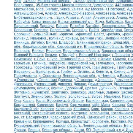
Уфа
,
143000, Московская область
,
143900, Московская обл., Балаших
Владимира.
,
35-й км трассы Москва-аэропорт Домодедово
,
443 килом
Mazowiecka
,
Riga
,
Sieradz
,
Sokka
,
Zalesie
,
а/д Москва-Н.Новгород)
,
А/д
Актанышский р-н
,
Алейск
,
Александро-Невский
,
Алексеевка
,
Алексеев
Енбекшиказахский р-н, г. Есик
,
Алматы
,
Алтай
,
Альметьевск
,
Анапа
,
Ан
Бабруйск
,
Багратионовск
,
Багратионовский р-н
,
Бада
,
Байкальск
,
Бала
Баранчинский
,
Барнаул
,
Барыш
,
Батайск
,
Батайск,
,
Башкортостан Та
Березники
,
Березно
,
Берсеневка
,
Бершадь
,
Бийск
,
Биробиджан
,
Бирс
Сорокино
,
Большой Вьяс
,
Борисов
,
Боровский
,
Брест
,
Брехово
,
Бронн
вблизи д. Ивановка.
,
вблизи д. Кривцы
,
Великие Луки
,
Великий Новгор
Винница
,
Витебск
,
Вичуга
,
Влад.обл., Вязниковский район
,
Влад.обл.,
обл.
,
Владимирская обл., Ковровский р-н
,
Владимирская область
,
Внук
Волосово
,
Волхов
,
Воронеж
,
Воронежская область
,
Воронежская обла
Вышний Волочек
,
Вязьма
,
г. Валдай
,
г. Великий Новгород
,
г. Геническ,
Раменское
,
г. Сочи
,
г. Тула, Ленинский р-н,
,
г. Уфа
,
г. Химки
,
г.Калуга
,
г.К
Гарбузын
,
Гатчина
,
Гвардейск
,
Гвардейский р-н
,
Геленджик
,
Георгиевк
Гороховец
,
Гороховецкий р-он
,
Горячий ключ
,
Грай Воронец
,
Грай-Во
Варавино
,
д. Выползово
,
д. Грибки
,
д. Зизино
,
д. Кеннти
,
д. Кокино
,
д. 
Переделкино
,
д. Сорочкино, Ленинградская обл.
,
д. Чемеры
,
д.Вахром
д.Ожерелки
,
д.Сенинские Дворики
,
д.Становое
,
д.Хрипань
,
Дальнее К
Дзержинск
,
Дзержинский
,
дивеево
,
Дивное
,
Димитровград
,
Дмитриевк
Домодедово
,
Донецк
,
Донино
,
Дорожный
,
Дрезна
,
Дубинино
,
Евгеньев
Житомир
,
Жуковский
,
Завитинск
,
Заволжск
,
Заволжье
,
Задонск
,
Заозер
Златоуст
,
Змеиногорск
,
Золино
,
Золотоноша
,
Зугрес
,
Ивановка
,
Ивано
Ола
,
Казань
,
Калач Воронежской области
,
Калининград
,
Калининградс
Кандалакша
,
Каневская
,
Карсун
,
Картмазово
,
кафе Маяк
,
Кашира
,
Каш
Калужской обл
,
Кировск
,
Кирсанов
,
Климовск
,
Клин
,
Ковров
,
Козелец
,
К
Костанай
,
Костанайская область
,
Кострома
,
Котельники
,
Котельников
р-н, ст. Васюринская
,
Краснодарский край, Кавказский район
,
Красное
Кременчуг
,
Кривошеино
,
Криуша
,
Кронштадт
,
Кропоткин
,
Кротовка
,
Кр
Кузьмоловский
,
Ленинградская область
,
Ленинградская область, Бегу
Дулево
,
Липецк
,
Липецкая область
,
Лиски
,
ЛО, Приозерский р-н д. Ив