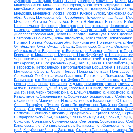
Лучегорск
,
Лыткарино
,
Львов
,
Львово
,
Люберцы
,
Любучаны
,
м. Київ
,
М.
Малоярославец
,
Мамоново
,
Мантурово
,
Мари-Турек
,
Мариуполь
,
Матв
Михайловка
,
Мичуринск
,
МО г. Балашиха
,
МО Каширский район с.п. Д
Мордовия
,
Моршанск
,
Москва
,
Москва, Южное Бутово
,
Московская обл
обл., Реутов
,
Московская обл., Серебряно-Прудский р-н., д. Красн
,
Мос
Муханово
,
Мытищи
,
Мясной Бор
,
Н.Гута
,
Н.Новгород
,
На трассе
,
Набе
Невинномысск
,
Нерюнгри
,
Нестеров
,
нет
,
Нефтеюганск
,
Нехаевская
,
Нижегородская область, городской округ Воротынский
,
Нижегородская
Днепропетровская обл.
,
Новая Бинарадка
,
Новая Гута
,
Новая Долина
Новгородская область
,
Ново-Никольское
,
Новоалтайск
,
Нововоронеж
Ногинск
,
Ногинск Московская обл
,
Ногинский р-н
,
Ногинский р-н, д. Че
Октябрьский
,
Омск
,
Омская область
,
Омутинское
,
Опалиха
,
Опарино, К
Абрикосовый
,
п. Березняки
,
п. Борисовка
,
п. Быково
,
п. Гигант
,
п. Горн
Красково
,
п. Мамоново
,
п. Мирное
,
п. Новобурейский
,
п. Новотроицкое
Чернышевское
,
п. Чульман
,
п.Джубга
,
п.Знаменский
,
п.Красный Холм,
пгт.Хорлово, МО, Воскресенский р-н,
,
Пекша
,
Пенза
,
Первомайское
,
П
Петровское
,
Петрозаводск
,
Петропавловская Борщаговка
,
Петушки
,
П
Московская область, Россия
,
Покров
,
Полазна
,
Полтава
,
Полысаево, К
Совхозный
,
Посёлок совхоза Останкино
,
Пошехонье
,
Приозерск
,
Про
Башмаково
,
р.п. Вешкайма
,
р.п. Зубова Поляна
,
р.п. Колывань
,
р.п. То
Реутов
,
Рівне
,
Ровно
,
Рогачёвка
,
Родники
,
Романцево
,
Ромны
,
Россия, 
область
,
Рощино
,
Рудный
,
Руза
,
Рузаевка
,
Рыбинск
,
Рязанская обл., С
Дмитриевка, Черниговского р-на
,
с. Елец-Маланино
,
с. Изосимово
,
с. 
Раздольное
,
с. Смоленщина
,
с. Софиевская Борщаговка
,
с. Софьино
,
с.Кузнецово
,
с.Мишутино
,
с.Новоселицкое
,
с.п.Базаровское
,
С.Старое
Санкт-Петербург, г.Пушкин
,
Санкт-Петербург, пос. Лисий нос
,
Санкт-П
Сасово
,
Свердл.об.г.Реж
,
Светлогорск
,
Святогорск
,
Севастополь
,
Севе
Семилуки
,
Сенинские Дворики
,
Серафимович
,
Сергиев Пассад
,
Серги
Симферопольский р-н
,
Скидель
,
Славянск на Кубани
,
Слоним
,
Слуцк
,
Соколово
,
Соликамск
,
Солнечногорск
,
Сортовала
,
Сосновый Бор
,
Соф
Канеловская,
,
ст. Ленинградская
,
ст. Полтавская
,
ст. Северская
,
ст.Го
край, Кочубеевский р-н, с. Заветное
,
Станица Павловская
,
станица П