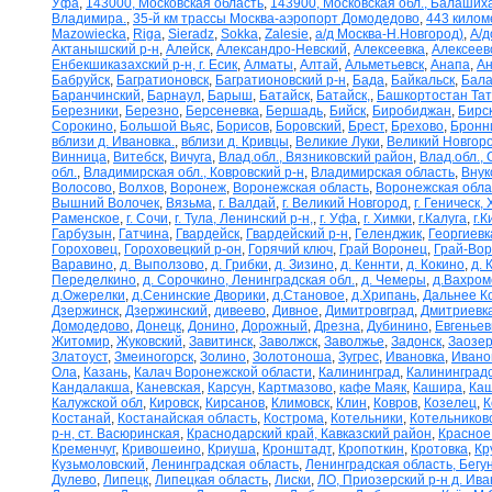
Уфа
,
143000, Московская область
,
143900, Московская обл., Балаших
Владимира.
,
35-й км трассы Москва-аэропорт Домодедово
,
443 килом
Mazowiecka
,
Riga
,
Sieradz
,
Sokka
,
Zalesie
,
а/д Москва-Н.Новгород)
,
А/д
Актанышский р-н
,
Алейск
,
Александро-Невский
,
Алексеевка
,
Алексеев
Енбекшиказахский р-н, г. Есик
,
Алматы
,
Алтай
,
Альметьевск
,
Анапа
,
Ан
Бабруйск
,
Багратионовск
,
Багратионовский р-н
,
Бада
,
Байкальск
,
Бала
Баранчинский
,
Барнаул
,
Барыш
,
Батайск
,
Батайск,
,
Башкортостан Та
Березники
,
Березно
,
Берсеневка
,
Бершадь
,
Бийск
,
Биробиджан
,
Бирс
Сорокино
,
Большой Вьяс
,
Борисов
,
Боровский
,
Брест
,
Брехово
,
Бронн
вблизи д. Ивановка.
,
вблизи д. Кривцы
,
Великие Луки
,
Великий Новгор
Винница
,
Витебск
,
Вичуга
,
Влад.обл., Вязниковский район
,
Влад.обл.,
обл.
,
Владимирская обл., Ковровский р-н
,
Владимирская область
,
Внук
Волосово
,
Волхов
,
Воронеж
,
Воронежская область
,
Воронежская обла
Вышний Волочек
,
Вязьма
,
г. Валдай
,
г. Великий Новгород
,
г. Геническ,
Раменское
,
г. Сочи
,
г. Тула, Ленинский р-н,
,
г. Уфа
,
г. Химки
,
г.Калуга
,
г.К
Гарбузын
,
Гатчина
,
Гвардейск
,
Гвардейский р-н
,
Геленджик
,
Георгиевк
Гороховец
,
Гороховецкий р-он
,
Горячий ключ
,
Грай Воронец
,
Грай-Во
Варавино
,
д. Выползово
,
д. Грибки
,
д. Зизино
,
д. Кеннти
,
д. Кокино
,
д. 
Переделкино
,
д. Сорочкино, Ленинградская обл.
,
д. Чемеры
,
д.Вахром
д.Ожерелки
,
д.Сенинские Дворики
,
д.Становое
,
д.Хрипань
,
Дальнее К
Дзержинск
,
Дзержинский
,
дивеево
,
Дивное
,
Димитровград
,
Дмитриевк
Домодедово
,
Донецк
,
Донино
,
Дорожный
,
Дрезна
,
Дубинино
,
Евгеньев
Житомир
,
Жуковский
,
Завитинск
,
Заволжск
,
Заволжье
,
Задонск
,
Заозер
Златоуст
,
Змеиногорск
,
Золино
,
Золотоноша
,
Зугрес
,
Ивановка
,
Ивано
Ола
,
Казань
,
Калач Воронежской области
,
Калининград
,
Калининградс
Кандалакша
,
Каневская
,
Карсун
,
Картмазово
,
кафе Маяк
,
Кашира
,
Каш
Калужской обл
,
Кировск
,
Кирсанов
,
Климовск
,
Клин
,
Ковров
,
Козелец
,
К
Костанай
,
Костанайская область
,
Кострома
,
Котельники
,
Котельников
р-н, ст. Васюринская
,
Краснодарский край, Кавказский район
,
Красное
Кременчуг
,
Кривошеино
,
Криуша
,
Кронштадт
,
Кропоткин
,
Кротовка
,
Кр
Кузьмоловский
,
Ленинградская область
,
Ленинградская область, Бегу
Дулево
,
Липецк
,
Липецкая область
,
Лиски
,
ЛО, Приозерский р-н д. Ив