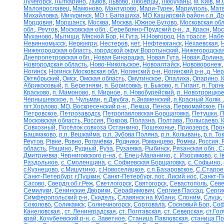
Лучегорск
,
Лыткарино
,
Львов
,
Львово
,
Люберцы
,
Любучаны
,
м. Київ
,
М.
Малоярославец
,
Мамоново
,
Мантурово
,
Мари-Турек
,
Мариуполь
,
Матв
Михайловка
,
Мичуринск
,
МО г. Балашиха
,
МО Каширский район с.п. Д
Мордовия
,
Моршанск
,
Москва
,
Москва, Южное Бутово
,
Московская обл
обл., Реутов
,
Московская обл., Серебряно-Прудский р-н., д. Красн
,
Мос
Муханово
,
Мытищи
,
Мясной Бор
,
Н.Гута
,
Н.Новгород
,
На трассе
,
Набе
Невинномысск
,
Нерюнгри
,
Нестеров
,
нет
,
Нефтеюганск
,
Нехаевская
,
Нижегородская область, городской округ Воротынский
,
Нижегородская
Днепропетровская обл.
,
Новая Бинарадка
,
Новая Гута
,
Новая Долина
Новгородская область
,
Ново-Никольское
,
Новоалтайск
,
Нововоронеж
Ногинск
,
Ногинск Московская обл
,
Ногинский р-н
,
Ногинский р-н, д. Че
Октябрьский
,
Омск
,
Омская область
,
Омутинское
,
Опалиха
,
Опарино, К
Абрикосовый
,
п. Березняки
,
п. Борисовка
,
п. Быково
,
п. Гигант
,
п. Горн
Красково
,
п. Мамоново
,
п. Мирное
,
п. Новобурейский
,
п. Новотроицкое
Чернышевское
,
п. Чульман
,
п.Джубга
,
п.Знаменский
,
п.Красный Холм,
пгт.Хорлово, МО, Воскресенский р-н,
,
Пекша
,
Пенза
,
Первомайское
,
П
Петровское
,
Петрозаводск
,
Петропавловская Борщаговка
,
Петушки
,
П
Московская область, Россия
,
Покров
,
Полазна
,
Полтава
,
Полысаево, К
Совхозный
,
Посёлок совхоза Останкино
,
Пошехонье
,
Приозерск
,
Про
Башмаково
,
р.п. Вешкайма
,
р.п. Зубова Поляна
,
р.п. Колывань
,
р.п. То
Реутов
,
Рівне
,
Ровно
,
Рогачёвка
,
Родники
,
Романцево
,
Ромны
,
Россия, 
область
,
Рощино
,
Рудный
,
Руза
,
Рузаевка
,
Рыбинск
,
Рязанская обл., С
Дмитриевка, Черниговского р-на
,
с. Елец-Маланино
,
с. Изосимово
,
с. 
Раздольное
,
с. Смоленщина
,
с. Софиевская Борщаговка
,
с. Софьино
,
с.Кузнецово
,
с.Мишутино
,
с.Новоселицкое
,
с.п.Базаровское
,
С.Старое
Санкт-Петербург, г.Пушкин
,
Санкт-Петербург, пос. Лисий нос
,
Санкт-П
Сасово
,
Свердл.об.г.Реж
,
Светлогорск
,
Святогорск
,
Севастополь
,
Севе
Семилуки
,
Сенинские Дворики
,
Серафимович
,
Сергиев Пассад
,
Серги
Симферопольский р-н
,
Скидель
,
Славянск на Кубани
,
Слоним
,
Слуцк
,
Соколово
,
Соликамск
,
Солнечногорск
,
Сортовала
,
Сосновый Бор
,
Соф
Канеловская,
,
ст. Ленинградская
,
ст. Полтавская
,
ст. Северская
,
ст.Го
край, Кочубеевский р-н, с. Заветное
,
Станица Павловская
,
станица П