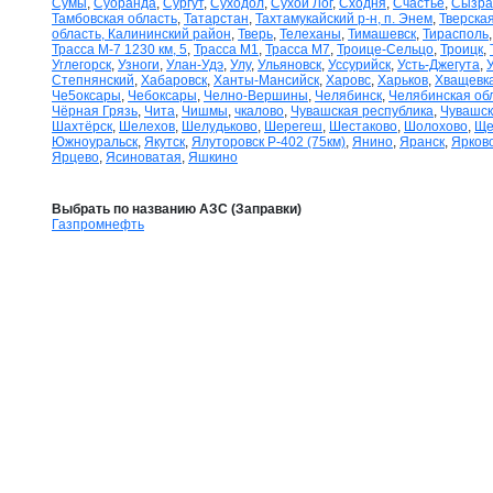
Сумы
,
Суоранда
,
Сургут
,
Суходол
,
Сухой Лог
,
Сходня
,
Счастье
,
Сызра
Тамбовская область
,
Татарстан
,
Тахтамукайский р-н, п. Энем
,
Тверская
область, Калининский район
,
Тверь
,
Телеханы
,
Тимашевск
,
Тирасполь
Трасса М-7 1230 км, 5
,
Трасса М1
,
Трасса М7
,
Троице-Сельцо
,
Троицк
,
Углегорск
,
Узноги
,
Улан-Удэ
,
Улу
,
Ульяновск
,
Уссурийск
,
Усть-Джегута
,
Степнянский
,
Хабаровск
,
Ханты-Мансийск
,
Харовс
,
Харьков
,
Хващевк
Че5оксары
,
Чебоксары
,
Челно-Вершины
,
Челябинск
,
Челябинская об
Чёрная Грязь
,
Чита
,
Чишмы
,
чкалово
,
Чувашская республика
,
Чувашск
Шахтёрск
,
Шелехов
,
Шелудьково
,
Шерегеш
,
Шестаково
,
Шолохово
,
Ще
Южноуральск
,
Якутск
,
Ялуторовск Р-402 (75км)
,
Янино
,
Яранск
,
Ярков
Ярцево
,
Ясиноватая
,
Яшкино
Выбрать по названию АЗС (Заправки)
Газпромнефть