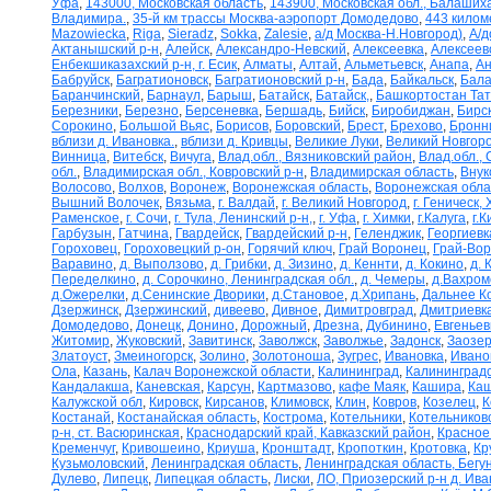
Уфа
,
143000, Московская область
,
143900, Московская обл., Балаших
Владимира.
,
35-й км трассы Москва-аэропорт Домодедово
,
443 килом
Mazowiecka
,
Riga
,
Sieradz
,
Sokka
,
Zalesie
,
а/д Москва-Н.Новгород)
,
А/д
Актанышский р-н
,
Алейск
,
Александро-Невский
,
Алексеевка
,
Алексеев
Енбекшиказахский р-н, г. Есик
,
Алматы
,
Алтай
,
Альметьевск
,
Анапа
,
Ан
Бабруйск
,
Багратионовск
,
Багратионовский р-н
,
Бада
,
Байкальск
,
Бала
Баранчинский
,
Барнаул
,
Барыш
,
Батайск
,
Батайск,
,
Башкортостан Та
Березники
,
Березно
,
Берсеневка
,
Бершадь
,
Бийск
,
Биробиджан
,
Бирс
Сорокино
,
Большой Вьяс
,
Борисов
,
Боровский
,
Брест
,
Брехово
,
Бронн
вблизи д. Ивановка.
,
вблизи д. Кривцы
,
Великие Луки
,
Великий Новгор
Винница
,
Витебск
,
Вичуга
,
Влад.обл., Вязниковский район
,
Влад.обл.,
обл.
,
Владимирская обл., Ковровский р-н
,
Владимирская область
,
Внук
Волосово
,
Волхов
,
Воронеж
,
Воронежская область
,
Воронежская обла
Вышний Волочек
,
Вязьма
,
г. Валдай
,
г. Великий Новгород
,
г. Геническ,
Раменское
,
г. Сочи
,
г. Тула, Ленинский р-н,
,
г. Уфа
,
г. Химки
,
г.Калуга
,
г.К
Гарбузын
,
Гатчина
,
Гвардейск
,
Гвардейский р-н
,
Геленджик
,
Георгиевк
Гороховец
,
Гороховецкий р-он
,
Горячий ключ
,
Грай Воронец
,
Грай-Во
Варавино
,
д. Выползово
,
д. Грибки
,
д. Зизино
,
д. Кеннти
,
д. Кокино
,
д. 
Переделкино
,
д. Сорочкино, Ленинградская обл.
,
д. Чемеры
,
д.Вахром
д.Ожерелки
,
д.Сенинские Дворики
,
д.Становое
,
д.Хрипань
,
Дальнее К
Дзержинск
,
Дзержинский
,
дивеево
,
Дивное
,
Димитровград
,
Дмитриевк
Домодедово
,
Донецк
,
Донино
,
Дорожный
,
Дрезна
,
Дубинино
,
Евгеньев
Житомир
,
Жуковский
,
Завитинск
,
Заволжск
,
Заволжье
,
Задонск
,
Заозер
Златоуст
,
Змеиногорск
,
Золино
,
Золотоноша
,
Зугрес
,
Ивановка
,
Ивано
Ола
,
Казань
,
Калач Воронежской области
,
Калининград
,
Калининградс
Кандалакша
,
Каневская
,
Карсун
,
Картмазово
,
кафе Маяк
,
Кашира
,
Каш
Калужской обл
,
Кировск
,
Кирсанов
,
Климовск
,
Клин
,
Ковров
,
Козелец
,
К
Костанай
,
Костанайская область
,
Кострома
,
Котельники
,
Котельников
р-н, ст. Васюринская
,
Краснодарский край, Кавказский район
,
Красное
Кременчуг
,
Кривошеино
,
Криуша
,
Кронштадт
,
Кропоткин
,
Кротовка
,
Кр
Кузьмоловский
,
Ленинградская область
,
Ленинградская область, Бегу
Дулево
,
Липецк
,
Липецкая область
,
Лиски
,
ЛО, Приозерский р-н д. Ив