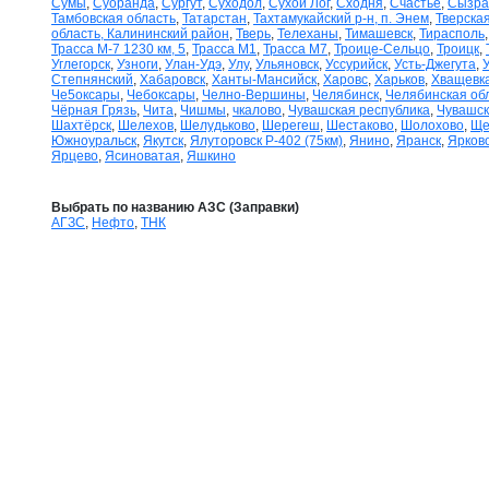
Сумы
,
Суоранда
,
Сургут
,
Суходол
,
Сухой Лог
,
Сходня
,
Счастье
,
Сызра
Тамбовская область
,
Татарстан
,
Тахтамукайский р-н, п. Энем
,
Тверская
область, Калининский район
,
Тверь
,
Телеханы
,
Тимашевск
,
Тирасполь
Трасса М-7 1230 км, 5
,
Трасса М1
,
Трасса М7
,
Троице-Сельцо
,
Троицк
,
Углегорск
,
Узноги
,
Улан-Удэ
,
Улу
,
Ульяновск
,
Уссурийск
,
Усть-Джегута
,
Степнянский
,
Хабаровск
,
Ханты-Мансийск
,
Харовс
,
Харьков
,
Хващевк
Че5оксары
,
Чебоксары
,
Челно-Вершины
,
Челябинск
,
Челябинская об
Чёрная Грязь
,
Чита
,
Чишмы
,
чкалово
,
Чувашская республика
,
Чувашск
Шахтёрск
,
Шелехов
,
Шелудьково
,
Шерегеш
,
Шестаково
,
Шолохово
,
Ще
Южноуральск
,
Якутск
,
Ялуторовск Р-402 (75км)
,
Янино
,
Яранск
,
Ярков
Ярцево
,
Ясиноватая
,
Яшкино
Выбрать по названию АЗС (Заправки)
АГЗС
,
Нефто
,
ТНК