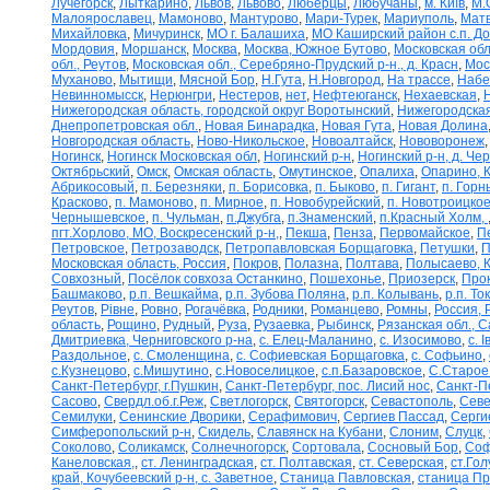
Лучегорск
,
Лыткарино
,
Львов
,
Львово
,
Люберцы
,
Любучаны
,
м. Київ
,
М.
Малоярославец
,
Мамоново
,
Мантурово
,
Мари-Турек
,
Мариуполь
,
Матв
Михайловка
,
Мичуринск
,
МО г. Балашиха
,
МО Каширский район с.п. Д
Мордовия
,
Моршанск
,
Москва
,
Москва, Южное Бутово
,
Московская обл
обл., Реутов
,
Московская обл., Серебряно-Прудский р-н., д. Красн
,
Мос
Муханово
,
Мытищи
,
Мясной Бор
,
Н.Гута
,
Н.Новгород
,
На трассе
,
Набе
Невинномысск
,
Нерюнгри
,
Нестеров
,
нет
,
Нефтеюганск
,
Нехаевская
,
Нижегородская область, городской округ Воротынский
,
Нижегородская
Днепропетровская обл.
,
Новая Бинарадка
,
Новая Гута
,
Новая Долина
Новгородская область
,
Ново-Никольское
,
Новоалтайск
,
Нововоронеж
Ногинск
,
Ногинск Московская обл
,
Ногинский р-н
,
Ногинский р-н, д. Че
Октябрьский
,
Омск
,
Омская область
,
Омутинское
,
Опалиха
,
Опарино, К
Абрикосовый
,
п. Березняки
,
п. Борисовка
,
п. Быково
,
п. Гигант
,
п. Горн
Красково
,
п. Мамоново
,
п. Мирное
,
п. Новобурейский
,
п. Новотроицкое
Чернышевское
,
п. Чульман
,
п.Джубга
,
п.Знаменский
,
п.Красный Холм,
пгт.Хорлово, МО, Воскресенский р-н,
,
Пекша
,
Пенза
,
Первомайское
,
П
Петровское
,
Петрозаводск
,
Петропавловская Борщаговка
,
Петушки
,
П
Московская область, Россия
,
Покров
,
Полазна
,
Полтава
,
Полысаево, К
Совхозный
,
Посёлок совхоза Останкино
,
Пошехонье
,
Приозерск
,
Про
Башмаково
,
р.п. Вешкайма
,
р.п. Зубова Поляна
,
р.п. Колывань
,
р.п. То
Реутов
,
Рівне
,
Ровно
,
Рогачёвка
,
Родники
,
Романцево
,
Ромны
,
Россия, 
область
,
Рощино
,
Рудный
,
Руза
,
Рузаевка
,
Рыбинск
,
Рязанская обл., С
Дмитриевка, Черниговского р-на
,
с. Елец-Маланино
,
с. Изосимово
,
с. 
Раздольное
,
с. Смоленщина
,
с. Софиевская Борщаговка
,
с. Софьино
,
с.Кузнецово
,
с.Мишутино
,
с.Новоселицкое
,
с.п.Базаровское
,
С.Старое
Санкт-Петербург, г.Пушкин
,
Санкт-Петербург, пос. Лисий нос
,
Санкт-П
Сасово
,
Свердл.об.г.Реж
,
Светлогорск
,
Святогорск
,
Севастополь
,
Севе
Семилуки
,
Сенинские Дворики
,
Серафимович
,
Сергиев Пассад
,
Серги
Симферопольский р-н
,
Скидель
,
Славянск на Кубани
,
Слоним
,
Слуцк
,
Соколово
,
Соликамск
,
Солнечногорск
,
Сортовала
,
Сосновый Бор
,
Соф
Канеловская,
,
ст. Ленинградская
,
ст. Полтавская
,
ст. Северская
,
ст.Го
край, Кочубеевский р-н, с. Заветное
,
Станица Павловская
,
станица П