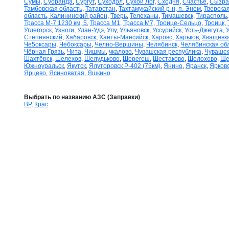
Сумы
,
Суоранда
,
Сургут
,
Суходол
,
Сухой Лог
,
Сходня
,
Счастье
,
Сызра
Тамбовская область
,
Татарстан
,
Тахтамукайский р-н, п. Энем
,
Тверская
область, Калининский район
,
Тверь
,
Телеханы
,
Тимашевск
,
Тирасполь
Трасса М-7 1230 км, 5
,
Трасса М1
,
Трасса М7
,
Троице-Сельцо
,
Троицк
,
Углегорск
,
Узноги
,
Улан-Удэ
,
Улу
,
Ульяновск
,
Уссурийск
,
Усть-Джегута
,
Степнянский
,
Хабаровск
,
Ханты-Мансийск
,
Харовс
,
Харьков
,
Хващевк
Че5оксары
,
Чебоксары
,
Челно-Вершины
,
Челябинск
,
Челябинская об
Чёрная Грязь
,
Чита
,
Чишмы
,
чкалово
,
Чувашская республика
,
Чувашск
Шахтёрск
,
Шелехов
,
Шелудьково
,
Шерегеш
,
Шестаково
,
Шолохово
,
Ще
Южноуральск
,
Якутск
,
Ялуторовск Р-402 (75км)
,
Янино
,
Яранск
,
Ярков
Ярцево
,
Ясиноватая
,
Яшкино
Выбрать по названию АЗС (Заправки)
BP
,
Крас