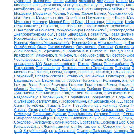
Лучегорск
,
Лыткарино
,
Львов
,
Львово
,
Люберцы
,
Любучаны
,
м. Київ
,
М.
Малоярославец
,
Мамоново
,
Мантурово
,
Мари-Турек
,
Мариуполь
,
Матв
Михайловка
,
Мичуринск
,
МО г. Балашиха
,
МО Каширский район с.п. Д
Мордовия
,
Моршанск
,
Москва
,
Москва, Южное Бутово
,
Московская обл
обл., Реутов
,
Московская обл., Серебряно-Прудский р-н., д. Красн
,
Мос
Муханово
,
Мытищи
,
Мясной Бор
,
Н.Гута
,
Н.Новгород
,
На трассе
,
Набе
Невинномысск
,
Нерюнгри
,
Нестеров
,
нет
,
Нефтеюганск
,
Нехаевская
,
Нижегородская область, городской округ Воротынский
,
Нижегородская
Днепропетровская обл.
,
Новая Бинарадка
,
Новая Гута
,
Новая Долина
Новгородская область
,
Ново-Никольское
,
Новоалтайск
,
Нововоронеж
Ногинск
,
Ногинск Московская обл
,
Ногинский р-н
,
Ногинский р-н, д. Че
Октябрьский
,
Омск
,
Омская область
,
Омутинское
,
Опалиха
,
Опарино, К
Абрикосовый
,
п. Березняки
,
п. Борисовка
,
п. Быково
,
п. Гигант
,
п. Горн
Красково
,
п. Мамоново
,
п. Мирное
,
п. Новобурейский
,
п. Новотроицкое
Чернышевское
,
п. Чульман
,
п.Джубга
,
п.Знаменский
,
п.Красный Холм,
пгт.Хорлово, МО, Воскресенский р-н,
,
Пекша
,
Пенза
,
Первомайское
,
П
Петровское
,
Петрозаводск
,
Петропавловская Борщаговка
,
Петушки
,
П
Московская область, Россия
,
Покров
,
Полазна
,
Полтава
,
Полысаево, К
Совхозный
,
Посёлок совхоза Останкино
,
Пошехонье
,
Приозерск
,
Про
Башмаково
,
р.п. Вешкайма
,
р.п. Зубова Поляна
,
р.п. Колывань
,
р.п. То
Реутов
,
Рівне
,
Ровно
,
Рогачёвка
,
Родники
,
Романцево
,
Ромны
,
Россия, 
область
,
Рощино
,
Рудный
,
Руза
,
Рузаевка
,
Рыбинск
,
Рязанская обл., С
Дмитриевка, Черниговского р-на
,
с. Елец-Маланино
,
с. Изосимово
,
с. 
Раздольное
,
с. Смоленщина
,
с. Софиевская Борщаговка
,
с. Софьино
,
с.Кузнецово
,
с.Мишутино
,
с.Новоселицкое
,
с.п.Базаровское
,
С.Старое
Санкт-Петербург, г.Пушкин
,
Санкт-Петербург, пос. Лисий нос
,
Санкт-П
Сасово
,
Свердл.об.г.Реж
,
Светлогорск
,
Святогорск
,
Севастополь
,
Севе
Семилуки
,
Сенинские Дворики
,
Серафимович
,
Сергиев Пассад
,
Серги
Симферопольский р-н
,
Скидель
,
Славянск на Кубани
,
Слоним
,
Слуцк
,
Соколово
,
Соликамск
,
Солнечногорск
,
Сортовала
,
Сосновый Бор
,
Соф
Канеловская,
,
ст. Ленинградская
,
ст. Полтавская
,
ст. Северская
,
ст.Го
край, Кочубеевский р-н, с. Заветное
,
Станица Павловская
,
станица П