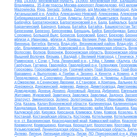
Уфа
,
143000, Московская область
,
143900, Московская обл., Балаших
Владимира.
,
35-й км трассы Москва-аэропорт Домодедово
,
443 килом
Mazowiecka
,
Riga
,
Sieradz
,
Sokka
,
Zalesie
,
а/д Москва-Н.Новгород)
,
А/д
Актанышский р-н
,
Алейск
,
Александро-Невский
,
Алексеевка
,
Алексеев
Енбекшиказахский р-н, г. Есик
,
Алматы
,
Алтай
,
Альметьевск
,
Анапа
,
Ан
Бабруйск
,
Багратионовск
,
Багратионовский р-н
,
Бада
,
Байкальск
,
Бала
Баранчинский
,
Барнаул
,
Барыш
,
Батайск
,
Батайск,
,
Башкортостан Та
Березники
,
Березно
,
Берсеневка
,
Бершадь
,
Бийск
,
Биробиджан
,
Бирс
Сорокино
,
Большой Вьяс
,
Борисов
,
Боровский
,
Брест
,
Брехово
,
Бронн
вблизи д. Ивановка.
,
вблизи д. Кривцы
,
Великие Луки
,
Великий Новгор
Винница
,
Витебск
,
Вичуга
,
Влад.обл., Вязниковский район
,
Влад.обл.,
обл.
,
Владимирская обл., Ковровский р-н
,
Владимирская область
,
Внук
Волосово
,
Волхов
,
Воронеж
,
Воронежская область
,
Воронежская обла
Вышний Волочек
,
Вязьма
,
г. Валдай
,
г. Великий Новгород
,
г. Геническ,
Раменское
,
г. Сочи
,
г. Тула, Ленинский р-н,
,
г. Уфа
,
г. Химки
,
г.Калуга
,
г.К
Гарбузын
,
Гатчина
,
Гвардейск
,
Гвардейский р-н
,
Геленджик
,
Георгиевк
Гороховец
,
Гороховецкий р-он
,
Горячий ключ
,
Грай Воронец
,
Грай-Во
Варавино
,
д. Выползово
,
д. Грибки
,
д. Зизино
,
д. Кеннти
,
д. Кокино
,
д. 
Переделкино
,
д. Сорочкино, Ленинградская обл.
,
д. Чемеры
,
д.Вахром
д.Ожерелки
,
д.Сенинские Дворики
,
д.Становое
,
д.Хрипань
,
Дальнее К
Дзержинск
,
Дзержинский
,
дивеево
,
Дивное
,
Димитровград
,
Дмитриевк
Домодедово
,
Донецк
,
Донино
,
Дорожный
,
Дрезна
,
Дубинино
,
Евгеньев
Житомир
,
Жуковский
,
Завитинск
,
Заволжск
,
Заволжье
,
Задонск
,
Заозер
Златоуст
,
Змеиногорск
,
Золино
,
Золотоноша
,
Зугрес
,
Ивановка
,
Ивано
Ола
,
Казань
,
Калач Воронежской области
,
Калининград
,
Калининградс
Кандалакша
,
Каневская
,
Карсун
,
Картмазово
,
кафе Маяк
,
Кашира
,
Каш
Калужской обл
,
Кировск
,
Кирсанов
,
Климовск
,
Клин
,
Ковров
,
Козелец
,
К
Костанай
,
Костанайская область
,
Кострома
,
Котельники
,
Котельников
р-н, ст. Васюринская
,
Краснодарский край, Кавказский район
,
Красное
Кременчуг
,
Кривошеино
,
Криуша
,
Кронштадт
,
Кропоткин
,
Кротовка
,
Кр
Кузьмоловский
,
Ленинградская область
,
Ленинградская область, Бегу
Дулево
,
Липецк
,
Липецкая область
,
Лиски
,
ЛО, Приозерский р-н д. Ив