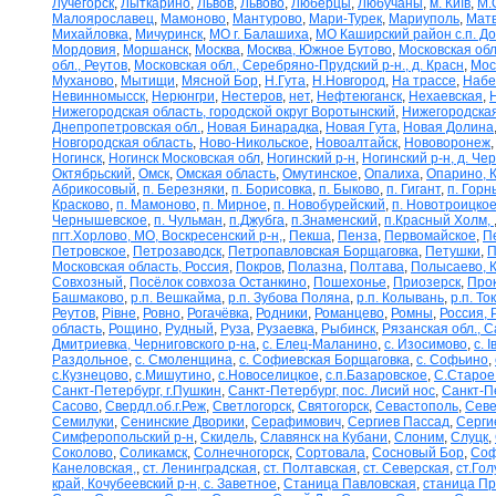
Лучегорск
,
Лыткарино
,
Львов
,
Львово
,
Люберцы
,
Любучаны
,
м. Київ
,
М.
Малоярославец
,
Мамоново
,
Мантурово
,
Мари-Турек
,
Мариуполь
,
Матв
Михайловка
,
Мичуринск
,
МО г. Балашиха
,
МО Каширский район с.п. Д
Мордовия
,
Моршанск
,
Москва
,
Москва, Южное Бутово
,
Московская обл
обл., Реутов
,
Московская обл., Серебряно-Прудский р-н., д. Красн
,
Мос
Муханово
,
Мытищи
,
Мясной Бор
,
Н.Гута
,
Н.Новгород
,
На трассе
,
Набе
Невинномысск
,
Нерюнгри
,
Нестеров
,
нет
,
Нефтеюганск
,
Нехаевская
,
Нижегородская область, городской округ Воротынский
,
Нижегородская
Днепропетровская обл.
,
Новая Бинарадка
,
Новая Гута
,
Новая Долина
Новгородская область
,
Ново-Никольское
,
Новоалтайск
,
Нововоронеж
Ногинск
,
Ногинск Московская обл
,
Ногинский р-н
,
Ногинский р-н, д. Че
Октябрьский
,
Омск
,
Омская область
,
Омутинское
,
Опалиха
,
Опарино, К
Абрикосовый
,
п. Березняки
,
п. Борисовка
,
п. Быково
,
п. Гигант
,
п. Горн
Красково
,
п. Мамоново
,
п. Мирное
,
п. Новобурейский
,
п. Новотроицкое
Чернышевское
,
п. Чульман
,
п.Джубга
,
п.Знаменский
,
п.Красный Холм,
пгт.Хорлово, МО, Воскресенский р-н,
,
Пекша
,
Пенза
,
Первомайское
,
П
Петровское
,
Петрозаводск
,
Петропавловская Борщаговка
,
Петушки
,
П
Московская область, Россия
,
Покров
,
Полазна
,
Полтава
,
Полысаево, К
Совхозный
,
Посёлок совхоза Останкино
,
Пошехонье
,
Приозерск
,
Про
Башмаково
,
р.п. Вешкайма
,
р.п. Зубова Поляна
,
р.п. Колывань
,
р.п. То
Реутов
,
Рівне
,
Ровно
,
Рогачёвка
,
Родники
,
Романцево
,
Ромны
,
Россия, 
область
,
Рощино
,
Рудный
,
Руза
,
Рузаевка
,
Рыбинск
,
Рязанская обл., С
Дмитриевка, Черниговского р-на
,
с. Елец-Маланино
,
с. Изосимово
,
с. 
Раздольное
,
с. Смоленщина
,
с. Софиевская Борщаговка
,
с. Софьино
,
с.Кузнецово
,
с.Мишутино
,
с.Новоселицкое
,
с.п.Базаровское
,
С.Старое
Санкт-Петербург, г.Пушкин
,
Санкт-Петербург, пос. Лисий нос
,
Санкт-П
Сасово
,
Свердл.об.г.Реж
,
Светлогорск
,
Святогорск
,
Севастополь
,
Севе
Семилуки
,
Сенинские Дворики
,
Серафимович
,
Сергиев Пассад
,
Серги
Симферопольский р-н
,
Скидель
,
Славянск на Кубани
,
Слоним
,
Слуцк
,
Соколово
,
Соликамск
,
Солнечногорск
,
Сортовала
,
Сосновый Бор
,
Соф
Канеловская,
,
ст. Ленинградская
,
ст. Полтавская
,
ст. Северская
,
ст.Го
край, Кочубеевский р-н, с. Заветное
,
Станица Павловская
,
станица П