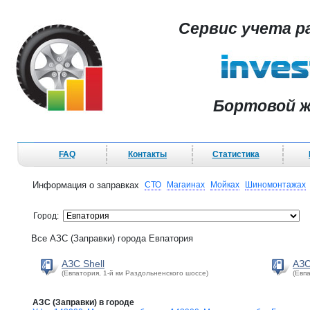
Сервис учета р
Бортовой ж
FAQ
Контакты
Статистика
Информация о заправках
СТО
Магаинах
Мойках
Шиномонтажах
Город:
Все АЗС (Заправки) города Евпатория
АЗС Shell
АЗС
(Евпатория, 1-й км Раздольненского шоссе)
(Евп
АЗС (Заправки) в городе