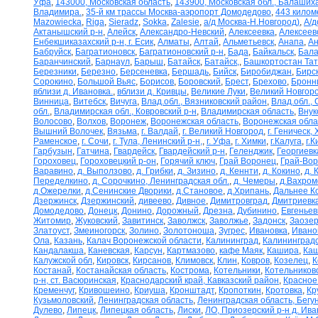
Уфа
,
143000, Московская область
,
143900, Московская обл., Балаших
Владимира.
,
35-й км трассы Москва-аэропорт Домодедово
,
443 килом
Mazowiecka
,
Riga
,
Sieradz
,
Sokka
,
Zalesie
,
а/д Москва-Н.Новгород)
,
А/д
Актанышский р-н
,
Алейск
,
Александро-Невский
,
Алексеевка
,
Алексеев
Енбекшиказахский р-н, г. Есик
,
Алматы
,
Алтай
,
Альметьевск
,
Анапа
,
Ан
Бабруйск
,
Багратионовск
,
Багратионовский р-н
,
Бада
,
Байкальск
,
Бала
Баранчинский
,
Барнаул
,
Барыш
,
Батайск
,
Батайск,
,
Башкортостан Та
Березники
,
Березно
,
Берсеневка
,
Бершадь
,
Бийск
,
Биробиджан
,
Бирс
Сорокино
,
Большой Вьяс
,
Борисов
,
Боровский
,
Брест
,
Брехово
,
Бронн
вблизи д. Ивановка.
,
вблизи д. Кривцы
,
Великие Луки
,
Великий Новгор
Винница
,
Витебск
,
Вичуга
,
Влад.обл., Вязниковский район
,
Влад.обл.,
обл.
,
Владимирская обл., Ковровский р-н
,
Владимирская область
,
Внук
Волосово
,
Волхов
,
Воронеж
,
Воронежская область
,
Воронежская обла
Вышний Волочек
,
Вязьма
,
г. Валдай
,
г. Великий Новгород
,
г. Геническ,
Раменское
,
г. Сочи
,
г. Тула, Ленинский р-н,
,
г. Уфа
,
г. Химки
,
г.Калуга
,
г.К
Гарбузын
,
Гатчина
,
Гвардейск
,
Гвардейский р-н
,
Геленджик
,
Георгиевк
Гороховец
,
Гороховецкий р-он
,
Горячий ключ
,
Грай Воронец
,
Грай-Во
Варавино
,
д. Выползово
,
д. Грибки
,
д. Зизино
,
д. Кеннти
,
д. Кокино
,
д. 
Переделкино
,
д. Сорочкино, Ленинградская обл.
,
д. Чемеры
,
д.Вахром
д.Ожерелки
,
д.Сенинские Дворики
,
д.Становое
,
д.Хрипань
,
Дальнее К
Дзержинск
,
Дзержинский
,
дивеево
,
Дивное
,
Димитровград
,
Дмитриевк
Домодедово
,
Донецк
,
Донино
,
Дорожный
,
Дрезна
,
Дубинино
,
Евгеньев
Житомир
,
Жуковский
,
Завитинск
,
Заволжск
,
Заволжье
,
Задонск
,
Заозер
Златоуст
,
Змеиногорск
,
Золино
,
Золотоноша
,
Зугрес
,
Ивановка
,
Ивано
Ола
,
Казань
,
Калач Воронежской области
,
Калининград
,
Калининградс
Кандалакша
,
Каневская
,
Карсун
,
Картмазово
,
кафе Маяк
,
Кашира
,
Каш
Калужской обл
,
Кировск
,
Кирсанов
,
Климовск
,
Клин
,
Ковров
,
Козелец
,
К
Костанай
,
Костанайская область
,
Кострома
,
Котельники
,
Котельников
р-н, ст. Васюринская
,
Краснодарский край, Кавказский район
,
Красное
Кременчуг
,
Кривошеино
,
Криуша
,
Кронштадт
,
Кропоткин
,
Кротовка
,
Кр
Кузьмоловский
,
Ленинградская область
,
Ленинградская область, Бегу
Дулево
,
Липецк
,
Липецкая область
,
Лиски
,
ЛО, Приозерский р-н д. Ив