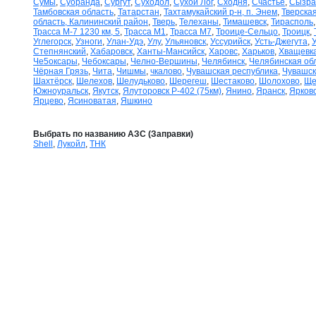
Сумы
,
Суоранда
,
Сургут
,
Суходол
,
Сухой Лог
,
Сходня
,
Счастье
,
Сызра
Тамбовская область
,
Татарстан
,
Тахтамукайский р-н, п. Энем
,
Тверская
область, Калининский район
,
Тверь
,
Телеханы
,
Тимашевск
,
Тирасполь
Трасса М-7 1230 км, 5
,
Трасса М1
,
Трасса М7
,
Троице-Сельцо
,
Троицк
,
Углегорск
,
Узноги
,
Улан-Удэ
,
Улу
,
Ульяновск
,
Уссурийск
,
Усть-Джегута
,
Степнянский
,
Хабаровск
,
Ханты-Мансийск
,
Харовс
,
Харьков
,
Хващевк
Че5оксары
,
Чебоксары
,
Челно-Вершины
,
Челябинск
,
Челябинская об
Чёрная Грязь
,
Чита
,
Чишмы
,
чкалово
,
Чувашская республика
,
Чувашск
Шахтёрск
,
Шелехов
,
Шелудьково
,
Шерегеш
,
Шестаково
,
Шолохово
,
Ще
Южноуральск
,
Якутск
,
Ялуторовск Р-402 (75км)
,
Янино
,
Яранск
,
Ярков
Ярцево
,
Ясиноватая
,
Яшкино
Выбрать по названию АЗС (Заправки)
Shell
,
Лукойл
,
ТНК