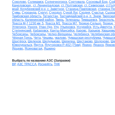
Соколово
,
Соликамск
,
Солнечногорск
,
Сортовала
,
Сосновый Бор
,
Соф
Канеловская,
,
ст. Ленинградская
,
ст. Полтавская
,
ст. Северская
,
ст.Го
край, Кочубеевский р-н, с. Заветное
,
Станица Павловская
,
станица П
Сумы
,
Суоранда
,
Сургут
,
Суходол
,
Сухой Лог
,
Сходня
,
Счастье
,
Сызра
Тамбовская область
,
Татарстан
,
Тахтамукайский р-н, п. Энем
,
Тверская
область, Калининский район
,
Тверь
,
Телеханы
,
Тимашевск
,
Тирасполь
Трасса М-7 1230 км, 5
,
Трасса М1
,
Трасса М7
,
Троице-Сельцо
,
Троицк
,
Углегорск
,
Узноги
,
Улан-Удэ
,
Улу
,
Ульяновск
,
Уссурийск
,
Усть-Джегута
,
Степнянский
,
Хабаровск
,
Ханты-Мансийск
,
Харовс
,
Харьков
,
Хващевк
Че5оксары
,
Чебоксары
,
Челно-Вершины
,
Челябинск
,
Челябинская об
Чёрная Грязь
,
Чита
,
Чишмы
,
чкалово
,
Чувашская республика
,
Чувашск
Шахтёрск
,
Шелехов
,
Шелудьково
,
Шерегеш
,
Шестаково
,
Шолохово
,
Ще
Южноуральск
,
Якутск
,
Ялуторовск Р-402 (75км)
,
Янино
,
Яранск
,
Ярков
Ярцево
,
Ясиноватая
,
Яшкино
Выбрать по названию АЗС (Заправки)
BP
,
АЗС ТРАССА
,
Роснефть
,
ТНК