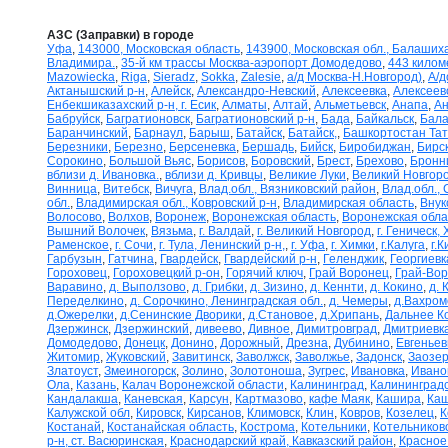
АЗС (Заправки) в городе
Уфа
,
143000, Московская область
,
143900, Московская обл., Балаших
Владимира.
,
35-й км трассы Москва-аэропорт Домодедово
,
443 килом
Mazowiecka
,
Riga
,
Sieradz
,
Sokka
,
Zalesie
,
а/д Москва-Н.Новгород)
,
А/д
Актанышский р-н
,
Алейск
,
Александро-Невский
,
Алексеевка
,
Алексеев
Енбекшиказахский р-н, г. Есик
,
Алматы
,
Алтай
,
Альметьевск
,
Анапа
,
Ан
Бабруйск
,
Багратионовск
,
Багратионовский р-н
,
Бада
,
Байкальск
,
Бала
Баранчинский
,
Барнаул
,
Барыш
,
Батайск
,
Батайск,
,
Башкортостан Та
Березники
,
Березно
,
Берсеневка
,
Бершадь
,
Бийск
,
Биробиджан
,
Бирс
Сорокино
,
Большой Вьяс
,
Борисов
,
Боровский
,
Брест
,
Брехово
,
Бронн
вблизи д. Ивановка.
,
вблизи д. Кривцы
,
Великие Луки
,
Великий Новгор
Винница
,
Витебск
,
Вичуга
,
Влад.обл., Вязниковский район
,
Влад.обл.,
обл.
,
Владимирская обл., Ковровский р-н
,
Владимирская область
,
Внук
Волосово
,
Волхов
,
Воронеж
,
Воронежская область
,
Воронежская обла
Вышний Волочек
,
Вязьма
,
г. Валдай
,
г. Великий Новгород
,
г. Геническ,
Раменское
,
г. Сочи
,
г. Тула, Ленинский р-н,
,
г. Уфа
,
г. Химки
,
г.Калуга
,
г.К
Гарбузын
,
Гатчина
,
Гвардейск
,
Гвардейский р-н
,
Геленджик
,
Георгиевк
Гороховец
,
Гороховецкий р-он
,
Горячий ключ
,
Грай Воронец
,
Грай-Во
Варавино
,
д. Выползово
,
д. Грибки
,
д. Зизино
,
д. Кеннти
,
д. Кокино
,
д. 
Переделкино
,
д. Сорочкино, Ленинградская обл.
,
д. Чемеры
,
д.Вахром
д.Ожерелки
,
д.Сенинские Дворики
,
д.Становое
,
д.Хрипань
,
Дальнее К
Дзержинск
,
Дзержинский
,
дивеево
,
Дивное
,
Димитровград
,
Дмитриевк
Домодедово
,
Донецк
,
Донино
,
Дорожный
,
Дрезна
,
Дубинино
,
Евгеньев
Житомир
,
Жуковский
,
Завитинск
,
Заволжск
,
Заволжье
,
Задонск
,
Заозер
Златоуст
,
Змеиногорск
,
Золино
,
Золотоноша
,
Зугрес
,
Ивановка
,
Ивано
Ола
,
Казань
,
Калач Воронежской области
,
Калининград
,
Калининградс
Кандалакша
,
Каневская
,
Карсун
,
Картмазово
,
кафе Маяк
,
Кашира
,
Каш
Калужской обл
,
Кировск
,
Кирсанов
,
Климовск
,
Клин
,
Ковров
,
Козелец
,
К
Костанай
,
Костанайская область
,
Кострома
,
Котельники
,
Котельников
р-н, ст. Васюринская
,
Краснодарский край, Кавказский район
,
Красное