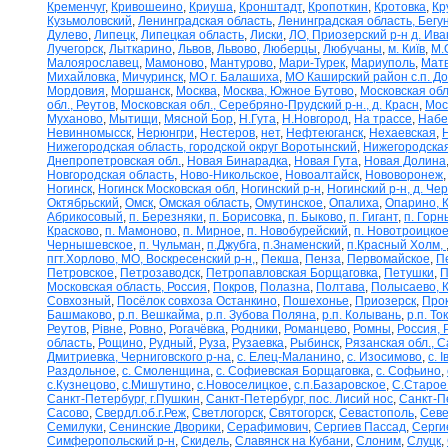
Кременчуг
,
Кривошеино
,
Криуша
,
Кронштадт
,
Кропоткин
,
Кротовка
,
Кр
Кузьмоловский
,
Ленинградская область
,
Ленинградская область, Бегу
Дулево
,
Липецк
,
Липецкая область
,
Лиски
,
ЛО, Приозерский р-н д. Ив
Лучегорск
,
Лыткарино
,
Львов
,
Львово
,
Люберцы
,
Любучаны
,
м. Київ
,
М.
Малоярославец
,
Мамоново
,
Мантурово
,
Мари-Турек
,
Мариуполь
,
Матв
Михайловка
,
Мичуринск
,
МО г. Балашиха
,
МО Каширский район с.п. Д
Мордовия
,
Моршанск
,
Москва
,
Москва, Южное Бутово
,
Московская обл
обл., Реутов
,
Московская обл., Серебряно-Прудский р-н., д. Красн
,
Мос
Муханово
,
Мытищи
,
Мясной Бор
,
Н.Гута
,
Н.Новгород
,
На трассе
,
Набе
Невинномысск
,
Нерюнгри
,
Нестеров
,
нет
,
Нефтеюганск
,
Нехаевская
,
Нижегородская область, городской округ Воротынский
,
Нижегородская
Днепропетровская обл.
,
Новая Бинарадка
,
Новая Гута
,
Новая Долина
Новгородская область
,
Ново-Никольское
,
Новоалтайск
,
Нововоронеж
Ногинск
,
Ногинск Московская обл
,
Ногинский р-н
,
Ногинский р-н, д. Че
Октябрьский
,
Омск
,
Омская область
,
Омутинское
,
Опалиха
,
Опарино, К
Абрикосовый
,
п. Березняки
,
п. Борисовка
,
п. Быково
,
п. Гигант
,
п. Горн
Красково
,
п. Мамоново
,
п. Мирное
,
п. Новобурейский
,
п. Новотроицкое
Чернышевское
,
п. Чульман
,
п.Джубга
,
п.Знаменский
,
п.Красный Холм,
пгт.Хорлово, МО, Воскресенский р-н,
,
Пекша
,
Пенза
,
Первомайское
,
П
Петровское
,
Петрозаводск
,
Петропавловская Борщаговка
,
Петушки
,
П
Московская область, Россия
,
Покров
,
Полазна
,
Полтава
,
Полысаево, К
Совхозный
,
Посёлок совхоза Останкино
,
Пошехонье
,
Приозерск
,
Про
Башмаково
,
р.п. Вешкайма
,
р.п. Зубова Поляна
,
р.п. Колывань
,
р.п. То
Реутов
,
Рівне
,
Ровно
,
Рогачёвка
,
Родники
,
Романцево
,
Ромны
,
Россия, 
область
,
Рощино
,
Рудный
,
Руза
,
Рузаевка
,
Рыбинск
,
Рязанская обл., С
Дмитриевка, Черниговского р-на
,
с. Елец-Маланино
,
с. Изосимово
,
с. 
Раздольное
,
с. Смоленщина
,
с. Софиевская Борщаговка
,
с. Софьино
,
с.Кузнецово
,
с.Мишутино
,
с.Новоселицкое
,
с.п.Базаровское
,
С.Старое
Санкт-Петербург, г.Пушкин
,
Санкт-Петербург, пос. Лисий нос
,
Санкт-П
Сасово
,
Свердл.об.г.Реж
,
Светлогорск
,
Святогорск
,
Севастополь
,
Севе
Семилуки
,
Сенинские Дворики
,
Серафимович
,
Сергиев Пассад
,
Серги
Симферопольский р-н
,
Скидель
,
Славянск на Кубани
,
Слоним
,
Слуцк
,