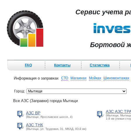
Сервис учета р
Бортовой ж
FAQ
Контакты
Статистика
Информация о заправках
СТО
Магаинах
Мойках
Шиномонтажах
Город:
Все АЗС (Заправки) города Мытищи
АЗС АЗС ТР
АЗС BP
(Мытищи, Мытищин
(Мытищи, Ярославское шоссе, 4)
1-й км (левая сто
АЗС ТНК
(Мытищи, ул. Трудовая, 31, МКАД, 93-й км)