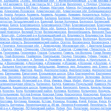
бл., Балашиха
,
143981, Московская обл., г. Железнодорожный
,
170 км. Москва-
о
,
443 километр
,
611-й км трассы М-7
,
710-й км
,
Benningen
,
c. Підгірці
,
Chisinau
овгород)
,
А/дорога М5 Урал
,
Абакан
,
Абатское
,
Абинск
,
Ад Горьковско-Егорьевс
ка
,
Алексеево-Лозовское
,
Алматинская обл.
,
Алматинская обл. Енбекшиказахс
ск
,
Анапа
,
Ангарск
,
Аоамиль
,
Арамиль
,
Арзамас
,
Армавир
,
Архангельск
,
Асбест
кальск
,
Балабаново
,
Балаково
,
Балахна
,
Балахна, Нижегородская область
,
Ба
ртостан Татышлинский р-н
,
Баяндай
,
Белая Холуница
,
Белгород
,
Белинский
,
иджан
,
Бирск
,
Благовещенск
,
Благовещенск (Уфа)
,
Благовещенская
,
Благодар
ехово
,
Бронницы
,
Бронницы, Моск. обл.
,
Брянск
,
Будённовск
,
Бузулук
,
Бураево
икий Новгород
,
Великий Устюг
,
Великодворское
,
Верхнебешкиль
,
Верхняя Пы
,
Влад.обл., Собинский р-н,Колококшайский с/о
,
Владивостк
,
Владивосток
,
Вла
бласть
,
Внуково-Московский
,
Водяно-Лорино
,
Вознесенск
,
Волгоград
,
Волгодо
ежская область, Верхнемамонский район, Осетро
,
Воскресенск
,
Воскресенск, 
,
г. Геническ, Херсонская обл.
,
г. Домодедово, Московская обл.
,
г. Дюртюли Башк
,
г.Калуга
,
г.Киев
,
г.Одинцово
,
г.Петергоф
,
г.Саратов
,
г.Семилуки
,
г.Тирасполь
,
г.
ик
,
Георгиевка
,
Георгиевск
,
Глазов
,
Голыгино
,
Гомель
,
гор.Вологда
,
Горки Ленин
ец
,
Грай-Воронец
,
Грайворон
,
Григорьково
,
Гродно
,
Грязовец
,
Губкин
,
Гуково
,
Г
. Кокино
,
д. Коломно
,
д. Липник
,
д. Луцевичи
,
д. Малая дубна
,
д. Наугольное
,
д.
ры
,
д.Вахромеево
,
д.Дроздовка
,
д.Илевники
,
д.Исаково
,
д.Козенки
,
д.Козлово
,
д
ь
,
Дальнее Константиново
,
Дебальцево
,
Демянск
,
дер. Дурыкино
,
дер. Елино
,
д
д
,
Дмитриевка
,
Дмитров
,
Днепр
,
Днепропетровск
,
Днепрпетровск
,
Дніпропетровс
но
,
Евгеньевка
,
Евпатория
,
Егорьевское шоссе
,
Ейск
,
Екатеринбург
,
Екатерино
онск
,
Заозерск
,
Запорожье
,
Заринск
,
Звездная
,
Звенигород
,
Зеленовка
,
Зелено
новка
,
Иваново
,
Иглинский р-н
,
Игра
,
Ижевск
,
Икша
,
Ирбит
,
Иркутск
,
Иркутск, п
Калининградская область
,
Калинино
,
Калуга
,
Каменец-Подольский
,
Каменск-Ур
Кашира
,
Каширское шоссе
,
Кемерово
,
Киев
,
Кингисепп
,
Кинель
,
Кинель-Черка
в
,
Козелец
,
Кола
,
Коломенский район
,
Коломна
,
Колпино
,
Кольчугино
,
Кондоль
Котельниково
,
Котлов Буерак
,
Красная Горка
,
Красногорск
,
Краснодар
,
Краснод
йон
,
Красное на Волге
,
Краснозаводск
,
Краснознаменск
,
Красносельский
,
Крас
Кротовка
,
Крутинка
,
Крюково
,
Кстово
,
Кузнецы
,
Кузовка
,
Кукуй
,
Курган
,
Курск
,
К
бласть, Бегуницы
,
Ленинградское ш.,86 км.
,
Ленинск-Кузнецкий
,
Ленобласть
,
Л
й р-н д. Иваново
,
ЛО,Кировский район
,
Лобня
,
Лоо
,
Лопатково
,
лосино-петров