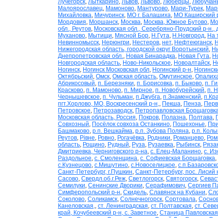
Лучегорск
,
Лыткарино
,
Львов
,
Львово
,
Люберцы
,
Любучан
Малоярославец
,
Мамоново
,
Мантурово
,
Мари-Турек
,
Мар
Михайловка
,
Мичуринск
,
МО г. Балашиха
,
МО Каширский р
Мордовия
,
Моршанск
,
Москва
,
Москва, Южное Бутово
,
Мо
обл., Реутов
,
Московская обл., Серебряно-Прудский р-н., 
Муханово
,
Мытищи
,
Мясной Бор
,
Н.Гута
,
Н.Новгород
,
На 
Невинномысск
,
Нерюнгри
,
Нестеров
,
нет
,
Нефтеюганск
,
Н
Нижегородская область, городской округ Воротынский
,
Ни
Днепропетровская обл.
,
Новая Бинарадка
,
Новая Гута
,
Н
Новгородская область
,
Ново-Никольское
,
Новоалтайск
,
Н
Ногинск
,
Ногинск Московская обл
,
Ногинский р-н
,
Ногински
Октябрьский
,
Омск
,
Омская область
,
Омутинское
,
Опалих
Абрикосовый
,
п. Березняки
,
п. Борисовка
,
п. Быково
,
п. Г
Красково
,
п. Мамоново
,
п. Мирное
,
п. Новобурейский
,
п. 
Чернышевское
,
п. Чульман
,
п.Джубга
,
п.Знаменский
,
п.Кр
пгт.Хорлово, МО, Воскресенский р-н,
,
Пекша
,
Пенза
,
Перв
Петровское
,
Петрозаводск
,
Петропавловская Борщаговк
Московская область, Россия
,
Покров
,
Полазна
,
Полтава
,
Совхозный
,
Посёлок совхоза Останкино
,
Пошехонье
,
При
Башмаково
,
р.п. Вешкайма
,
р.п. Зубова Поляна
,
р.п. Кол
Реутов
,
Рівне
,
Ровно
,
Рогачёвка
,
Родники
,
Романцево
,
Ром
область
,
Рощино
,
Рудный
,
Руза
,
Рузаевка
,
Рыбинск
,
Рязан
Дмитриевка, Черниговского р-на
,
с. Елец-Маланино
,
с. И
Раздольное
,
с. Смоленщина
,
с. Софиевская Борщаговка
,
с.Кузнецово
,
с.Мишутино
,
с.Новоселицкое
,
с.п.Базаровск
Санкт-Петербург, г.Пушкин
,
Санкт-Петербург, пос. Лисий 
Сасово
,
Свердл.об.г.Реж
,
Светлогорск
,
Святогорск
,
Севас
Семилуки
,
Сенинские Дворики
,
Серафимович
,
Сергиев П
Симферопольский р-н
,
Скидель
,
Славянск на Кубани
,
Сл
Соколово
,
Соликамск
,
Солнечногорск
,
Сортовала
,
Сосно
Канеловская,
,
ст. Ленинградская
,
ст. Полтавская
,
ст. Севе
край, Кочубеевский р-н, с. Заветное
,
Станица Павловская