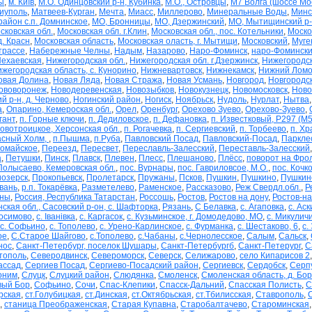
ы
,
м. Київ
,
М.О. Одинцовский р-н, Кубинка
,
М.О., Островцы
,
М7 Волга (шоссе Мо
иуполь
,
Матвеев-Курган
,
Мечта
,
Миасс
,
Миллерово
,
Минеральные Воды
,
Минс
айон с.п. Домнинское
,
МО, Бронницы
,
МО, Дзержинский
,
МО, Мытищинский р-н
сковская обл.
,
Московская обл. г.Клин
,
Московская обл., пос. Котельники
,
Моско
д. Красн
,
Московская область
,
Московская оласть, г. Мытищи
,
Московский
,
Муге
трассе
,
Набережные Челны
,
Надым
,
Назарово
,
Наро-Фоминск
,
наро-Фомински
ехаевская
,
Нижегородская обл.
,
Нижегородская обл. г.Дзержинск
,
Нижегородск
жегородская область, с. Кунорино
,
Нижневартовск
,
Нижнекамск
,
Нижний Ломо
овая Долина
,
Новая Ляда
,
Новая Стража
,
Новая Усмань
,
Новгород
,
Новгородск
ововоронеж
,
Новодеревенская
,
Новозыбков
,
Новокузнецк
,
Новомосковск
,
Ново
й р-н, д. Черново
,
Ногинский район
,
Ногиск
,
Ноябрьск
,
Нудоль
,
Нурлат
,
Нытва
а
,
Опарино, Кемероская обл.
,
Орел
,
Оренбург
,
Орехово Зуево
,
Орехово-Зуево
,
игант
,
п. Горные ключи
,
п. Дедиловское
,
п. Дефановка
,
п. Известковый, Р297 (М5
Новотроицкое, Херсонская обл.
,
п. Рогачевка
,
п. Сергиевский
,
п. Торбеево
,
п. Х
асный Холм,
,
п.Пышма
,
п.Руба
,
Павловский Посад
,
Павловский-Посад
,
Паркле
омайское
,
Переезд
,
Пересвет
,
Переславль-Залесский
,
Переставль-Залесский
а
,
Петушки
,
Пинск
,
Плавск
,
Плевен
,
Плесс
,
Плешаново
,
Плёсс
,
поворот на Фро
Полысаево, Кемеровская обл.
,
пос. Вурнары
,
пос. Гавриловсое, М.О.
,
пос. Кочк
озерск
,
Прокопьевск
,
Пролетарск
,
Пружаны
,
Псков
,
Пушкин
,
Пушкино
,
Пушкинс
ывань
,
р.п. Токарёвка
,
Разметелево
,
Раменское
,
Рассказово
,
Реж Свердл.обл.
,
Р
ны
,
Россия, Республика Татарстан
,
Россошь
,
Ростов
,
Ростов на дону
,
Ростов-на
ская обл., Сасовский р-он, с. Шафторка
,
Рязань
,
С Белавка
,
с. Агаповка
,
с. Аск
зосимово
,
с. Іванівка
,
с. Каргасок
,
с. Кузьминское, г. Домодедово, МО
,
с. Микулич
с. Софьино
,
с. Тополево
,
с. Урено-Карлинское
,
с. Фурманка
,
с. Шестаково, 6
,
с.
ое
,
С.Старое Шайгово
,
с.Тополево
,
с.Чабаны
,
с.Чернолесское
,
Салым
,
Сальск
,
нос
,
Санкт-Петербург, поселок Шушары
,
Санкт-Петербургб
,
Санкт-Петерург
,
С
тополь
,
Северодвинск
,
Североморск
,
Северск
,
Селижарово
,
село Кипарисов 2
ассад
,
Сергиев Посад
,
Сергиево-Посадский район
,
Сергиевск
,
Сердобск
,
Серп
оним
,
Слуцк
,
Слуцкий район
,
Слюдянка
,
Смоленск
,
Смоленская область, д. Бо
вый Бор
,
Софьино
,
Сочи
,
Спас-Клепики
,
Спасск-Дальний
,
Спасская Полисть
,
С
рская
,
ст.Голубицкая
,
ст.Динская
,
ст.Октябрьская
,
ст.Тбилисская
,
Ставрополь
,
,
станица Преображенская
,
Старая Купавна
,
Старобалтачево
,
Староминская