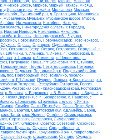
сква-Н.Новгород)
,
Магнитогорск
,
Майкоп
,
Макеевка
,
к
,
Минское шоссе
,
Мирное
,
Мирный Пахарь
,
Мисяш
,
, д.Красная горка
,
Можайск
,
Молчаново
,
Молькин
,
вская обл., Пушкинский р-н, д. Братовщина
,
Московская
н
,
Муравленко
,
Мурманск
,
Мурманское шоссе
,
Муром
,
й район
,
Натухаевская
,
Нахабино
,
Находка
,
ая область
,
Нижегородская область, г. Городец
,
в
,
Нижний Новгород
,
Николаевка
,
Никополь,
ая обл. п. Кресцы
,
Новгородская обл., Чудово
,
российск
,
Новосибирск
,
Новочебоксарск
,
Новочеркасск
,
,
Обухово
,
Одесса
,
Одинцово
,
Одинцовский р-н
,
Орск
,
Осташков
,
Остер
,
Остров
,
Острогожск
,
Отрадный
,
п.
8), 1867-й км
,
п. Ильинка
,
п. Инема
,
п. Корфовский
,
п.
раброво
,
п. Цильна
,
п. Чамзинка
,
п. Черниговка
,
п.
схоз
,
Патрушево
,
Паша
,
пгт Борисовка
,
пгт. Штыково
,
,
Пермский край
,
Пермь
,
Петр. Борщаговка
,
Петровск
,
ловское
,
Подольск
,
Подольский р-н
,
Подольский район,
ома
,
пос. Пригородный
,
пос. Томилино
,
поселок
кий р-н, РП Лесной
,
Пущино
,
Пышма
,
р. Коротчаево
,
р.п.
еспублика Татарстан
,
Республика Татарстан, Россия
,
-Дону
,
Ростовская обл. - Краснодарский край
,
Ростовская
из
,
с. Белавка
,
с. Березовка
,
с. В. Вознесенка
,
с. Водное
,
с.
и
,
с. Новая Деревня
,
с. п. Базаровское
,
с. Пашково
,
с.
 Эммаус
,
с.Головчино
,
с.Грачевка
,
с.Елово
,
с.Кипти
,
Самара
,
Самбек
,
Санкт Петербург
,
Санкт-Петербург
,
аранск
,
Саратов
,
Саратовская обл. с.Шумейка
,
Саров
,
,
село Тагай
,
село Ямкино
,
Семёнов
,
Семикаракорск
,
ухов
,
Сертолово
,
Сестрорецк
,
Симферополь
,
родино
,
смт. Куликовка
,
Советск
,
Советский
,
Созоново
,
Пб, пос. Шушары
,
Спутник
,
Среднебелое
,
ст.
Ставропольский край, Кочубеевский р-н
,
Ставропольский
,
Старые Петушки
,
стахановский
,
Ступино
,
Суздаль
,