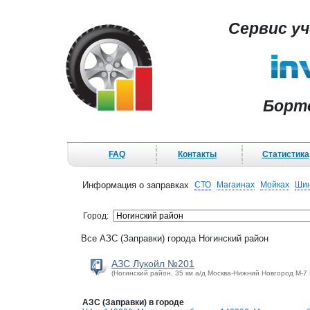
Сервис у
Борт
FAQ
Контакты
Статистика
Информация о заправках
СТО
Магаинах
Мойках
Шин
Город:
Все АЗС (Заправки) города Ногинский район
АЗС Лукойл №201
(Ногинский район, 35 км а/д Москва-Нижний Новгород М-7 
АЗС (Заправки) в городе