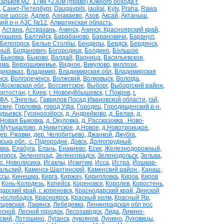
Харьков М2
,
17км.+230м (право) Южного обхода г.
,
Cанкт-Петербург
,
Daugavpils
,
iauliai
,
Kyiv
,
Praha
,
Rawa
кое шоссе
,
Адлер
,
Азнакаево
,
Азов
,
Аксай
,
Актаныш
,
кий р-н АЗС №12
,
Алматинская область,
,
Астана
,
Астрахань
,
Ачинск
,
Ачинск, Красноярский край
,
лашиха
,
Балтийск
,
Барабаново
,
Барановичи
,
Баранул
,
Белогорск
,
Белые Столбы
,
Бендеры
,
Бердск
,
Бердянск
,
ный
,
Богданович
,
Богородицк
,
Болдино
,
Большое
,
Быковка
,
Быково
,
Валдай
,
Варница
,
Васильевское
,
шма
,
Верхошижемье
,
Видное
,
Викулово
,
виллози
,
дикавказ
,
Владимир
,
Владимирская обл
,
Владимирская
нск
,
Волгореченск
,
Волжский
,
Волковыск
,
Вологда
,
Московская обл.
,
Воссиятское
,
Выборг
,
Выборгский район
,
ортостан
,
г. Киев
,
г. Новокуйбышевск
,
г. Покров
,
г.
УФА
,
г.Энгельс
,
Гаврилов Посад Ивановской области
,
гай
,
ские
,
Горловка
,
город Уфа
,
Городец
,
Городищенский р-н
,
урьевск
,
Гусиноозёрск
,
д. Андрейково
,
д. Белая
,
д.
 Новая Быковка
,
д. Окуловка
,
д. Рассказовка , Ново-
.Мутыкалово
,
д.Никитское
,
д.Новое
,
д.Новотроицкое
,
ер. Ржавки
,
дер. Челобитьево
,
Джанкой
,
Джубга
,
ька обл., с. Підгородне
,
Довск
,
Долгопрудный
,
вка
,
Елабуга
,
Елань
,
Енакиево
,
Есик
,
Железнодорожный
,
горск
,
Зеленоград
,
Зеленоградск
,
Зеленодольск
,
Зельва
,
ос. Новолисиха
,
Исаклы
,
Искитим
,
Исса
,
Истра
,
Йошкар-
альский
,
Каменск-Шахтинский
,
Каменский район
,
Канаш
,
ссы
,
Кинешма
,
Кирга
,
Киржач
,
Кирилловка
,
Киров
,
Киров
,
Конь-Колодезь
,
Копейск
,
Кореновск
,
Королев
,
Коростень
,
арский край, г. кореновск
,
Краснодарский край, Динской
нослободск
,
Красноярск
,
Красный холм
,
Красный Яр
,
ущевская
,
Лакинск
,
Лебедевка
,
Ленинградская обл пос
есной
,
Лесной городок
,
Лесозаводск
,
Лида
,
Ликино-
ский
,
Лотошино
,
Луганск
,
лукоянов
,
Лунино
,
Луховицы
,