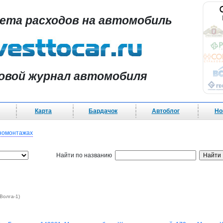
чета расходов на автомобиль
овой журнал автомобиля
Карта
Бардачок
Автоблог
Но
омонтажах
Найти по названию
Волга-1)