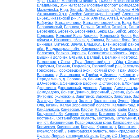
Уфа
,
143000, Московская область
,
143900, Московская о
Владимира.
,
35-й км трассы Москва-аэропорт Домодедов
Mazowiecka
,
Riga
,
Sieradz
,
Sokka
,
Zalesie
,
а/д Москва-Н.Н
Актанышский р-н
,
Алейск
,
Александро-Невский
,
Алексеев
Енбекшиказахский р-н, г. Есик
,
Алматы
,
Алтай
,
Альметьев
Бабруйск
,
Багратионовск
,
Багратионовский р-н
,
Бада
,
Бай
Баранчинский
,
Барнаул
,
Барыш
,
Батайск
,
Батайск,
,
Башко
Березники
,
Березно
,
Берсеневка
,
Бершадь
,
Бийск
,
Бироб
Сорокино
,
Большой Вьяс
,
Борисов
,
Боровский
,
Брест
,
Бр
вблизи д. Ивановка.
,
вблизи д. Кривцы
,
Великие Луки
,
Вел
Винница
,
Витебск
,
Вичуга
,
Влад.обл., Вязниковский район
обл.
,
Владимирская обл., Ковровский р-н
,
Владимирская о
Волосово
,
Волхов
,
Воронеж
,
Воронежская область
,
Ворон
Вышний Волочек
,
Вязьма
,
г. Валдай
,
г. Великий Новгород
Раменское
,
г. Сочи
,
г. Тула, Ленинский р-н,
,
г. Уфа
,
г. Химки
Гарбузын
,
Гатчина
,
Гвардейск
,
Гвардейский р-н
,
Гелендж
Гороховец
,
Гороховецкий р-он
,
Горячий ключ
,
Грай Ворон
Варавино
,
д. Выползово
,
д. Грибки
,
д. Зизино
,
д. Кеннти
,
д
Переделкино
,
д. Сорочкино, Ленинградская обл.
,
д. Чеме
д.Ожерелки
,
д.Сенинские Дворики
,
д.Становое
,
д.Хрипан
Дзержинск
,
Дзержинский
,
дивеево
,
Дивное
,
Димитровгра
Домодедово
,
Донецк
,
Донино
,
Дорожный
,
Дрезна
,
Дубини
Житомир
,
Жуковский
,
Завитинск
,
Заволжск
,
Заволжье
,
Зад
Златоуст
,
Змеиногорск
,
Золино
,
Золотоноша
,
Зугрес
,
Ива
Ола
,
Казань
,
Калач Воронежской области
,
Калининград
,
Кандалакша
,
Каневская
,
Карсун
,
Картмазово
,
кафе Маяк
,
Калужской обл
,
Кировск
,
Кирсанов
,
Климовск
,
Клин
,
Ковро
Костанай
,
Костанайская область
,
Кострома
,
Котельники
,
р-н, ст. Васюринская
,
Краснодарский край, Кавказский ра
Кременчуг
,
Кривошеино
,
Криуша
,
Кронштадт
,
Кропоткин
,
Кузьмоловский
,
Ленинградская область
,
Ленинградская о
Дулево
,
Липецк
,
Липецкая область
,
Лиски
,
ЛО, Приозерски