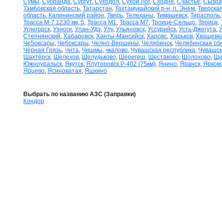
Сумы
,
Суоранда
,
Сургут
,
Суходол
,
Сухой Лог
,
Сходня
,
Счастье
,
Сызра
Тамбовская область
,
Татарстан
,
Тахтамукайский р-н, п. Энем
,
Тверская
область, Калининский район
,
Тверь
,
Телеханы
,
Тимашевск
,
Тирасполь
Трасса М-7 1230 км, 5
,
Трасса М1
,
Трасса М7
,
Троице-Сельцо
,
Троицк
,
Углегорск
,
Узноги
,
Улан-Удэ
,
Улу
,
Ульяновск
,
Уссурийск
,
Усть-Джегута
,
Степнянский
,
Хабаровск
,
Ханты-Мансийск
,
Харовс
,
Харьков
,
Хващевк
Че5оксары
,
Чебоксары
,
Челно-Вершины
,
Челябинск
,
Челябинская об
Чёрная Грязь
,
Чита
,
Чишмы
,
чкалово
,
Чувашская республика
,
Чувашск
Шахтёрск
,
Шелехов
,
Шелудьково
,
Шерегеш
,
Шестаково
,
Шолохово
,
Ще
Южноуральск
,
Якутск
,
Ялуторовск Р-402 (75км)
,
Янино
,
Яранск
,
Ярков
Ярцево
,
Ясиноватая
,
Яшкино
Выбрать по названию АЗС (Заправки)
Кондор