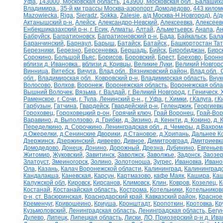
Уфа
,
143000, Московская область
,
143900, Московская обл., Балаших
Владимира.
,
35-й км трассы Москва-аэропорт Домодедово
,
443 килом
Mazowiecka
,
Riga
,
Sieradz
,
Sokka
,
Zalesie
,
а/д Москва-Н.Новгород)
,
А/д
Актанышский р-н
,
Алейск
,
Александро-Невский
,
Алексеевка
,
Алексеев
Енбекшиказахский р-н, г. Есик
,
Алматы
,
Алтай
,
Альметьевск
,
Анапа
,
Ан
Бабруйск
,
Багратионовск
,
Багратионовский р-н
,
Бада
,
Байкальск
,
Бала
Баранчинский
,
Барнаул
,
Барыш
,
Батайск
,
Батайск,
,
Башкортостан Та
Березники
,
Березно
,
Берсеневка
,
Бершадь
,
Бийск
,
Биробиджан
,
Бирс
Сорокино
,
Большой Вьяс
,
Борисов
,
Боровский
,
Брест
,
Брехово
,
Бронн
вблизи д. Ивановка.
,
вблизи д. Кривцы
,
Великие Луки
,
Великий Новгор
Винница
,
Витебск
,
Вичуга
,
Влад.обл., Вязниковский район
,
Влад.обл.,
обл.
,
Владимирская обл., Ковровский р-н
,
Владимирская область
,
Внук
Волосово
,
Волхов
,
Воронеж
,
Воронежская область
,
Воронежская обла
Вышний Волочек
,
Вязьма
,
г. Валдай
,
г. Великий Новгород
,
г. Геническ,
Раменское
,
г. Сочи
,
г. Тула, Ленинский р-н,
,
г. Уфа
,
г. Химки
,
г.Калуга
,
г.К
Гарбузын
,
Гатчина
,
Гвардейск
,
Гвардейский р-н
,
Геленджик
,
Георгиевк
Гороховец
,
Гороховецкий р-он
,
Горячий ключ
,
Грай Воронец
,
Грай-Во
Варавино
,
д. Выползово
,
д. Грибки
,
д. Зизино
,
д. Кеннти
,
д. Кокино
,
д. 
Переделкино
,
д. Сорочкино, Ленинградская обл.
,
д. Чемеры
,
д.Вахром
д.Ожерелки
,
д.Сенинские Дворики
,
д.Становое
,
д.Хрипань
,
Дальнее К
Дзержинск
,
Дзержинский
,
дивеево
,
Дивное
,
Димитровград
,
Дмитриевк
Домодедово
,
Донецк
,
Донино
,
Дорожный
,
Дрезна
,
Дубинино
,
Евгеньев
Житомир
,
Жуковский
,
Завитинск
,
Заволжск
,
Заволжье
,
Задонск
,
Заозер
Златоуст
,
Змеиногорск
,
Золино
,
Золотоноша
,
Зугрес
,
Ивановка
,
Ивано
Ола
,
Казань
,
Калач Воронежской области
,
Калининград
,
Калининградс
Кандалакша
,
Каневская
,
Карсун
,
Картмазово
,
кафе Маяк
,
Кашира
,
Каш
Калужской обл
,
Кировск
,
Кирсанов
,
Климовск
,
Клин
,
Ковров
,
Козелец
,
К
Костанай
,
Костанайская область
,
Кострома
,
Котельники
,
Котельников
р-н, ст. Васюринская
,
Краснодарский край, Кавказский район
,
Красное
Кременчуг
,
Кривошеино
,
Криуша
,
Кронштадт
,
Кропоткин
,
Кротовка
,
Кр
Кузьмоловский
,
Ленинградская область
,
Ленинградская область, Бегу
Дулево
,
Липецк
,
Липецкая область
,
Лиски
,
ЛО, Приозерский р-н д. Ив