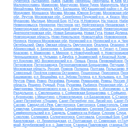
Лучегорск
,
Лыткарино
,
Львов
,
Львово
,
Люберцы
,
Любучаны
,
м. Київ
,
М.
Малоярославец
,
Мамоново
,
Мантурово
,
Мари-Турек
,
Мариуполь
,
Матв
Михайловка
,
Мичуринск
,
МО г. Балашиха
,
МО Каширский район с.п. Д
Мордовия
,
Моршанск
,
Москва
,
Москва, Южное Бутово
,
Московская обл
обл., Реутов
,
Московская обл., Серебряно-Прудский р-н., д. Красн
,
Мос
Муханово
,
Мытищи
,
Мясной Бор
,
Н.Гута
,
Н.Новгород
,
На трассе
,
Набе
Невинномысск
,
Нерюнгри
,
Нестеров
,
нет
,
Нефтеюганск
,
Нехаевская
,
Нижегородская область, городской округ Воротынский
,
Нижегородская
Днепропетровская обл.
,
Новая Бинарадка
,
Новая Гута
,
Новая Долина
Новгородская область
,
Ново-Никольское
,
Новоалтайск
,
Нововоронеж
Ногинск
,
Ногинск Московская обл
,
Ногинский р-н
,
Ногинский р-н, д. Че
Октябрьский
,
Омск
,
Омская область
,
Омутинское
,
Опалиха
,
Опарино, К
Абрикосовый
,
п. Березняки
,
п. Борисовка
,
п. Быково
,
п. Гигант
,
п. Горн
Красково
,
п. Мамоново
,
п. Мирное
,
п. Новобурейский
,
п. Новотроицкое
Чернышевское
,
п. Чульман
,
п.Джубга
,
п.Знаменский
,
п.Красный Холм,
пгт.Хорлово, МО, Воскресенский р-н,
,
Пекша
,
Пенза
,
Первомайское
,
П
Петровское
,
Петрозаводск
,
Петропавловская Борщаговка
,
Петушки
,
П
Московская область, Россия
,
Покров
,
Полазна
,
Полтава
,
Полысаево, К
Совхозный
,
Посёлок совхоза Останкино
,
Пошехонье
,
Приозерск
,
Про
Башмаково
,
р.п. Вешкайма
,
р.п. Зубова Поляна
,
р.п. Колывань
,
р.п. То
Реутов
,
Рівне
,
Ровно
,
Рогачёвка
,
Родники
,
Романцево
,
Ромны
,
Россия, 
область
,
Рощино
,
Рудный
,
Руза
,
Рузаевка
,
Рыбинск
,
Рязанская обл., С
Дмитриевка, Черниговского р-на
,
с. Елец-Маланино
,
с. Изосимово
,
с. 
Раздольное
,
с. Смоленщина
,
с. Софиевская Борщаговка
,
с. Софьино
,
с.Кузнецово
,
с.Мишутино
,
с.Новоселицкое
,
с.п.Базаровское
,
С.Старое
Санкт-Петербург, г.Пушкин
,
Санкт-Петербург, пос. Лисий нос
,
Санкт-П
Сасово
,
Свердл.об.г.Реж
,
Светлогорск
,
Святогорск
,
Севастополь
,
Севе
Семилуки
,
Сенинские Дворики
,
Серафимович
,
Сергиев Пассад
,
Серги
Симферопольский р-н
,
Скидель
,
Славянск на Кубани
,
Слоним
,
Слуцк
,
Соколово
,
Соликамск
,
Солнечногорск
,
Сортовала
,
Сосновый Бор
,
Соф
Канеловская,
,
ст. Ленинградская
,
ст. Полтавская
,
ст. Северская
,
ст.Го
край, Кочубеевский р-н, с. Заветное
,
Станица Павловская
,
станица П