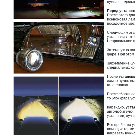
нужна предельна
Перед установ
После этого дл
Ксеноновая лам
посадочное мес
Следующим эт
устанавливаетс
Неправильное п
Затем нужно по
фаре. При этом 
Закрепление бл
специальных хом
После
установ
лампе нужно вы
галогеновая.
После сборки с
то блок фара ус
Как видно,
уста
автолюбителю. Н
установки, лучш
Вся проблема ус
помощью гермет
нагревать нужн