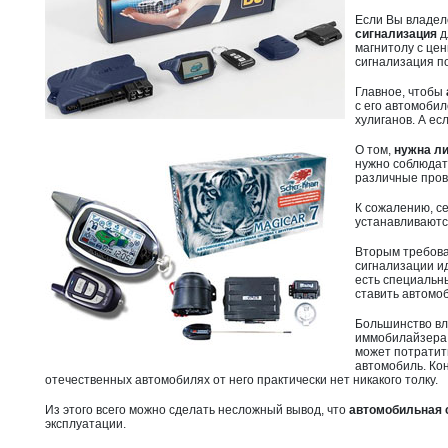
Если Вы владел
сигнализация
д
магнитолу с це
сигнализация п
Главное, чтобы
с его автомобил
хулиганов. А ес
О том,
нужна ли
нужно соблюдать
различные пров
К сожалению, с
устанавливаютс
Вторым требова
сигнализации ид
есть специальны
ставить автомо
Большинство вл
иммобилайзера. 
может потратить
автомобиль. Ко
отечественных автомобилях от него практически нет никакого толку.
Из этого всего можно сделать несложный вывод, что
автомобильная 
эксплуатации.