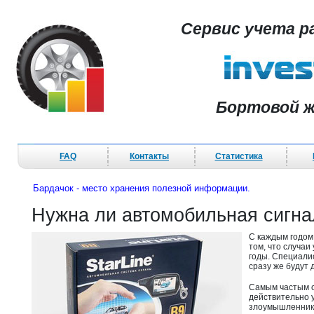
Сервис учета р
Бортовой ж
FAQ
Контакты
Статистика
Бардачок - место хранения полезной информации.
Нужна ли автомобильная сигн
С каждым годом
том, что случаи
годы. Специалис
сразу же будут д
Самым частым 
действительно у
злоумышленнико