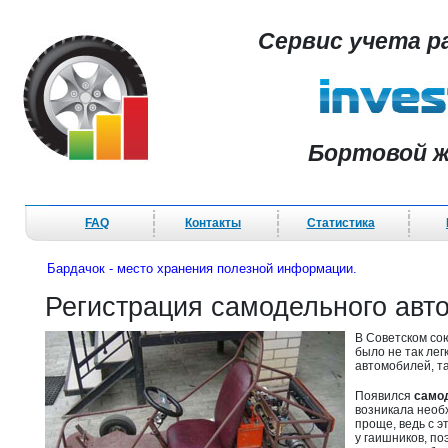
Сервис учета р
Бортовой ж
FAQ
Контакты
Статистика
Бардачок - место хранения полезной информации.
Регистрация самодельного ав
В Советском со
было не так лег
автомобилей, та
Появился
само
возникала необ
проще, ведь с э
у гаишников, п