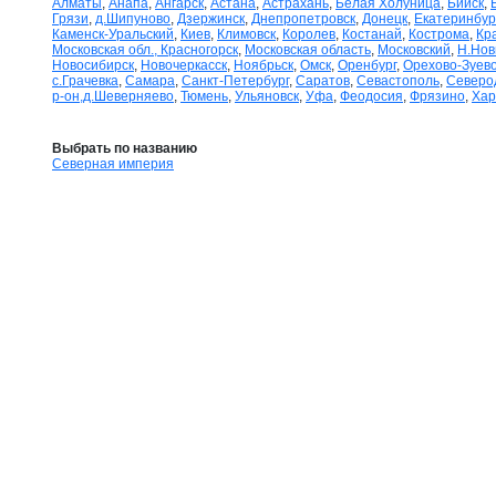
Алматы
,
Анапа
,
Ангарск
,
Астана
,
Астрахань
,
Белая Холуница
,
Бийск
,
Грязи
,
д.Шипуново
,
Дзержинск
,
Днепропетровск
,
Донецк
,
Екатеринбур
Каменск-Уральский
,
Киев
,
Климовск
,
Королев
,
Костанай
,
Кострома
,
Кр
Московская обл., Красногорск
,
Московская область
,
Московский
,
Н.Нов
Новосибирск
,
Новочеркасск
,
Ноябрьск
,
Омск
,
Оренбург
,
Орехово-Зуев
с.Грачевка
,
Самара
,
Санкт-Петербург
,
Саратов
,
Севастополь
,
Северо
р-он,д.Шеверняево
,
Тюмень
,
Ульяновск
,
Уфа
,
Феодосия
,
Фрязино
,
Хар
Выбрать по названию
Северная империя