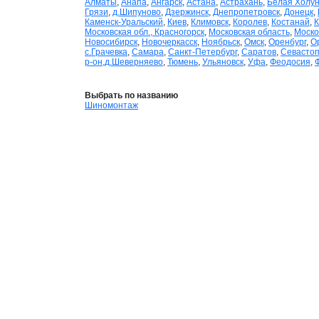
Алматы
,
Анапа
,
Ангарск
,
Астана
,
Астрахань
,
Белая Холу
Грязи
,
д.Шипуново
,
Дзержинск
,
Днепропетровск
,
Донецк
,
Каменск-Уральский
,
Киев
,
Климовск
,
Королев
,
Костанай
,
К
Московская обл., Красногорск
,
Московская область
,
Моско
Новосибирск
,
Новочеркасск
,
Ноябрьск
,
Омск
,
Оренбург
,
О
с.Грачевка
,
Самара
,
Санкт-Петербург
,
Саратов
,
Севасто
р-он,д.Шеверняево
,
Тюмень
,
Ульяновск
,
Уфа
,
Феодосия
,
Выбрать по названию
Шиномонтаж