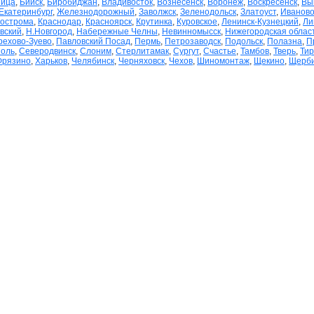
ница
,
Бийск
,
Биробиджан
,
Владивосток
,
Вознесенск
,
Воронеж
,
Воскресенск
,
Вы
Екатеринбург
,
Железнодорожный
,
Заволжск
,
Зеленодольск
,
Златоуст
,
Иванов
острома
,
Краснодар
,
Красноярск
,
Крутинка
,
Куровское
,
Ленинск-Кузнецкий
,
Ли
вский
,
Н.Новгород
,
Набережные Челны
,
Невинномысск
,
Нижегородская область
рехово-Зуево
,
Павловский Посад
,
Пермь
,
Петрозаводск
,
Подольск
,
Полазна
,
П
поль
,
Северодвинск
,
Слоним
,
Стерлитамак
,
Сургут
,
Счастье
,
Тамбов
,
Тверь
,
Тир
Фрязино
,
Харьков
,
Челябинск
,
Черняховск
,
Чехов
,
Шиномонтаж
,
Щекино
,
Щерби