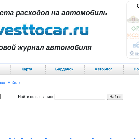
чета расходов на автомобиль
овой журнал автомобиля
Карта
Бардачок
Автоблог
Но
нах
Мойках
Найти по названию