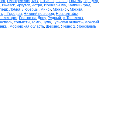
кса
,
г.Воскресенск, МО
,
Гатчина
,
Глазов
,
Гомель
,
Городец
,
о
,
Ижевск
,
Иркутск
,
Истра
,
Йошкар-Ола
,
Калининград
,
пецк
,
Лобня
,
Люберцы
,
Минск
,
Можайск
,
Москва
,
, г. Городец
,
Нижний новгород
,
Новоалтайск
,
ролетарск
,
Ростов-на-Дону
,
Рудный
,
с. Тополево
,
асполь
,
тольятти
,
Томск
,
Тула
,
Тульская область,Заокский
нка , Московская область
,
Щёкино
,
Янино 2
,
Ярославль