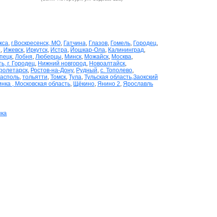
кса
,
г.Воскресенск, МО
,
Гатчина
,
Глазов
,
Гомель
,
Городец
,
о
,
Ижевск
,
Иркутск
,
Истра
,
Йошкар-Ола
,
Калининград
,
пецк
,
Лобня
,
Люберцы
,
Минск
,
Можайск
,
Москва
,
, г. Городец
,
Нижний новгород
,
Новоалтайск
,
ролетарск
,
Ростов-на-Дону
,
Рудный
,
с. Тополево
,
асполь
,
тольятти
,
Томск
,
Тула
,
Тульская область,Заокский
нка , Московская область
,
Щёкино
,
Янино 2
,
Ярославль
ка