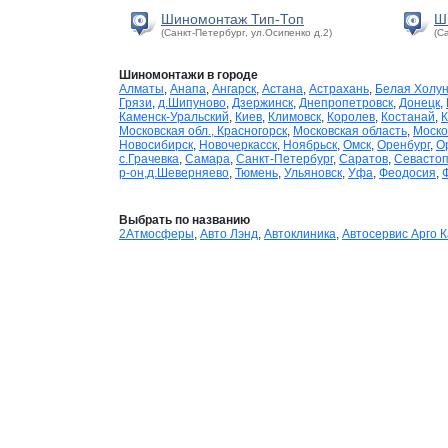
Шиномонтаж Тип-Топ
Ш
(Санкт-Петербург, ул.Осипенко д.2)
(С
Шиномонтажи в городе
Алматы
,
Анапа
,
Ангарск
,
Астана
,
Астрахань
,
Белая Холу
Грязи
,
д.Шипуново
,
Дзержинск
,
Днепропетровск
,
Донецк
,
Каменск-Уральский
,
Киев
,
Климовск
,
Королев
,
Костанай
,
К
Московская обл., Красногорск
,
Московская область
,
Моско
Новосибирск
,
Новочеркасск
,
Ноябрьск
,
Омск
,
Оренбург
,
О
с.Грачевка
,
Самара
,
Санкт-Петербург
,
Саратов
,
Севасто
р-он,д.Шеверняево
,
Тюмень
,
Ульяновск
,
Уфа
,
Феодосия
,
Выбрать по названию
2Атмосферы
,
Авто Лэнд
,
Автоклиника
,
Автосервис Арго 