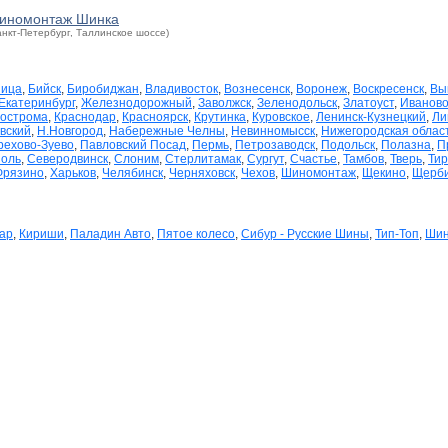
иномонтаж Шинка
анкт-Петербург, Таллинское шоссе)
ница
,
Бийск
,
Биробиджан
,
Владивосток
,
Вознесенск
,
Воронеж
,
Воскресенск
,
Вы
Екатеринбург
,
Железнодорожный
,
Заволжск
,
Зеленодольск
,
Златоуст
,
Иванов
острома
,
Краснодар
,
Красноярск
,
Крутинка
,
Куровское
,
Ленинск-Кузнецкий
,
Ли
вский
,
Н.Новгород
,
Набережные Челны
,
Невинномысск
,
Нижегородская область
рехово-Зуево
,
Павловский Посад
,
Пермь
,
Петрозаводск
,
Подольск
,
Полазна
,
П
поль
,
Северодвинск
,
Слоним
,
Стерлитамак
,
Сургут
,
Счастье
,
Тамбов
,
Тверь
,
Тир
Фрязино
,
Харьков
,
Челябинск
,
Черняховск
,
Чехов
,
Шиномонтаж
,
Щекино
,
Щерби
Кар
,
Кириши
,
Паладин Авто
,
Пятое колесо
,
Сибур - Русские Шины
,
Тип-Топ
,
Шин