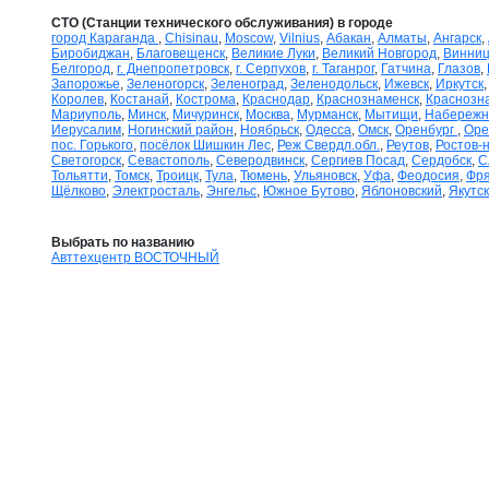
СТО (Станции технического обслуживания) в городе
город Караганда
,
Chisinau
,
Moscow
,
Vilnius
,
Абакан
,
Алматы
,
Ангарск
,
Биробиджан
,
Благовещенск
,
Великие Луки
,
Великий Новгород
,
Винни
Белгород
,
г. Днепропетровск
,
г. Серпухов
,
г. Таганрог
,
Гатчина
,
Глазов
,
Запорожье
,
Зеленогорск
,
Зеленоград
,
Зеленодольск
,
Ижевск
,
Иркутск
Королев
,
Костанай
,
Кострома
,
Краснодар
,
Краснознаменск
,
Краснозна
Мариуполь
,
Минск
,
Мичуринск
,
Москва
,
Мурманск
,
Мытищи
,
Набережн
Иерусалим
,
Ногинский район
,
Ноябрьск
,
Одесса
,
Омск
,
Оренбург
,
Оре
пос. Горького
,
посёлок Шишкин Лес
,
Реж Свердл.обл.
,
Реутов
,
Ростов-
Светогорск
,
Севастополь
,
Северодвинск
,
Сергиев Посад
,
Сердобск
,
С
Тольятти
,
Томск
,
Троицк
,
Тула
,
Тюмень
,
Ульяновск
,
Уфа
,
Феодосия
,
Фр
Щёлково
,
Электросталь
,
Энгельс
,
Южное Бутово
,
Яблоновский
,
Якутск
Выбрать по названию
Авттехцентр ВОСТОЧНЫЙ