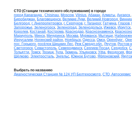
СТО (Станции технического обслуживания) в городе
город Караганда
,
Chisinau
,
Moscow
,
Vilnius
,
Абакан
,
Алматы
,
Ангарск
,
Биробиджан
,
Благовещенск
,
Великие Луки
,
Великий Новгород
,
Винни
Белгород
,
г. Днепропетровск
,
г. Серпухов
,
г. Таганрог
,
Гатчина
,
Глазов
,
Запорожье
,
Зеленогорск
,
Зеленоград
,
Зеленодольск
,
Ижевск
,
Иркутск
Королев
,
Костанай
,
Кострома
,
Краснодар
,
Краснознаменск
,
Краснозна
Мариуполь
,
Минск
,
Мичуринск
,
Москва
,
Мурманск
,
Мытищи
,
Набережн
Иерусалим
,
Ногинский район
,
Ноябрьск
,
Одесса
,
Омск
,
Оренбург
,
Оре
пос. Горького
,
посёлок Шишкин Лес
,
Реж Свердл.обл.
,
Реутов
,
Ростов-
Светогорск
,
Севастополь
,
Северодвинск
,
Сергиев Посад
,
Сердобск
,
С
Тольятти
,
Томск
,
Троицк
,
Тула
,
Тюмень
,
Ульяновск
,
Уфа
,
Феодосия
,
Фр
Щёлково
,
Электросталь
,
Энгельс
,
Южное Бутово
,
Яблоновский
,
Якутск
Выбрать по названию
Диагностическая Станция № 124 УП Белтехосмотр
,
СТО, Автосервис