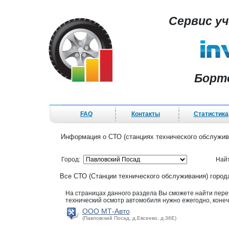
Сервис у
Борт
FAQ
Контакты
Статистика
Информация о СТО (станциях технического обслужив
Город:
Най
Все СТО (Станции технического обслуживания) горо
На страницах данного раздела Вы сможете найти пер
технический осмотр автомобиля нужно ежегодно, конеч
ООО МТ-Авто
(Павловский Посад, д.Евсеево, д.36Е)