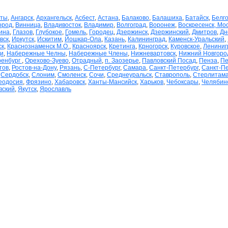
ты
,
Ангарск
,
Архангельск
,
Асбест
,
Астана
,
Балаково
,
Балашиха
,
Батайск
,
Белг
ород
,
Винница
,
Владивосток
,
Владимир
,
Волгоград
,
Воронеж
,
Воскресенск, Мос
ина
,
Глазов
,
Глубокое
,
Гомель
,
Городец
,
Дзержинск
,
Дзержинский
,
Дмитров
,
Дн
вск
,
Иркутск
,
Искитим
,
Йошкар-Ола
,
Казань
,
Калининград
,
Каменск-Уральский
,
ск
,
Краснознаменск М.О.
,
Красноярск
,
Кретинга
,
Крногорск
,
Куровское
,
Лениниг
и
,
Набережные Челны
,
Набережные Члены
,
Нижневартовск
,
Нижний Новгоро
ренбург
,
Орехово-Зуево
,
Отрадный
,
п. Заозерье
,
Павловский Посад
,
Пенза
,
Пе
тов
,
Ростов-на-Дону
,
Рязань
,
С-Петербург
,
Самара
,
Санкт-Петербург
,
Санкт-Пе
,
Сердобск
,
Слоним
,
Смоленск
,
Сочи
,
Среднеуральск
,
Ставрополь
,
Стерлитам
еодосия
,
Фрязино
,
Хабаровск
,
Ханты-Мансийск
,
Харьков
,
Чебоксары
,
Челябин
вский
,
Якутск
,
Ярославль