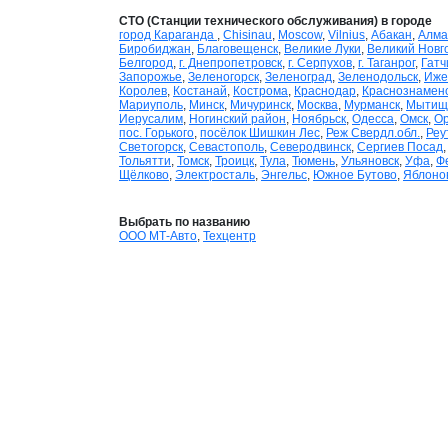
СТО (Станции технического обслуживания) в городе
город Караганда
,
Chisinau
,
Moscow
,
Vilnius
,
Абакан
,
Алма
Биробиджан
,
Благовещенск
,
Великие Луки
,
Великий Новг
Белгород
,
г. Днепропетровск
,
г. Серпухов
,
г. Таганрог
,
Гатч
Запорожье
,
Зеленогорск
,
Зеленоград
,
Зеленодольск
,
Иже
Королев
,
Костанай
,
Кострома
,
Краснодар
,
Краснознамен
Мариуполь
,
Минск
,
Мичуринск
,
Москва
,
Мурманск
,
Мытищ
Иерусалим
,
Ногинский район
,
Ноябрьск
,
Одесса
,
Омск
,
О
пос. Горького
,
посёлок Шишкин Лес
,
Реж Свердл.обл.
,
Реу
Светогорск
,
Севастополь
,
Северодвинск
,
Сергиев Посад
Тольятти
,
Томск
,
Троицк
,
Тула
,
Тюмень
,
Ульяновск
,
Уфа
,
Ф
Щёлково
,
Электросталь
,
Энгельс
,
Южное Бутово
,
Яблоно
Выбрать по названию
ООО МТ-Авто
,
Техцентр