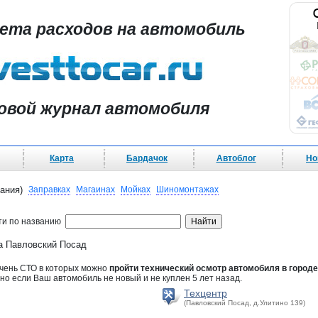
чета расходов на автомобиль
овой журнал автомобиля
Карта
Бардачок
Автоблог
Но
ания)
Заправках
Магаинах
Мойках
Шиномонтажах
ти по названию
да Павловский Посад
ечень СТО в которых можно
пройти технический осмотр автомобиля в город
но если Ваш автомобиль не новый и не куплен 5 лет назад.
Техцентр
(Павловский Посад, д.Улитино 139)