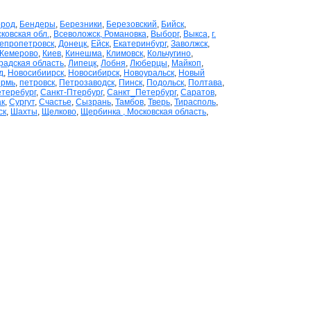
ород
,
Бендеры
,
Березники
,
Березовский
,
Бийск
,
ковская обл.
,
Всеволожск, Романовка
,
Выборг
,
Выкса
,
г.
епропетровск
,
Донецк
,
Ейск
,
Екатеринбург
,
Заволжск
,
Кемерово
,
Киев
,
Кинешма
,
Климовск
,
Кольчугино
,
радская область
,
Липецк
,
Лобня
,
Люберцы
,
Майкоп
,
д
,
Новосибиирск
,
Новосибирск
,
Новоуральск
,
Новый
рмь
,
петровск
,
Петрозаводск
,
Пинск
,
Подольск
,
Полтава
,
теребург
,
Санкт-Птербург
,
Санкт_Петербург
,
Саратов
,
ак
,
Сургут
,
Счастье
,
Сызрань
,
Тамбов
,
Тверь
,
Тирасполь
,
ск
,
Шахты
,
Щелково
,
Щербинка , Московская область
,