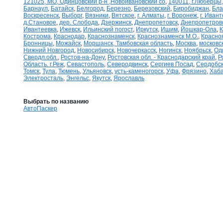
121025, МО, Одинцовский р-н ,Новоивановский со
,
140011, г.Люберцы,
Барнаул
,
Батайск
,
Белгород
,
Березно
,
Березовский
,
Биробиджан
,
Бла
Воскресенск
,
Выборг
,
Вязники
,
Вятское
,
г. Алматы
,
г. Воронеж
,
г. Иван
д.Становое
,
дер. Слобода
,
Дзержинск
,
Днепропетовск
,
Днепропетров
Ивантеевка
,
Ижевск
,
Ильинский погост
,
Иркутск
,
Ишим
,
Йошкар-Ола
,
К
Кострома
,
Краснодар
,
Краснознаменск
,
Краснознаменск М.О.
,
Красно
Бронницы
,
Можайск
,
Моршанск, Тамбовская область
,
Москва
,
московск
Нижний Новгород
,
Новосибирск
,
Новочеркасск
,
Ногинск
,
Ноябрьск
,
Од
Свердл.обл.
,
Ростов-на-Дону
,
Ростовская обл. - Краснодарский край
,
Р
Область. г.Реж
,
Севастополь
,
Северодвинск
,
Сергиев Посад
,
Сердобс
Томск
,
Тула
,
Тюмень
,
Ульяновск
,
усть-каменогорск
,
Уфа
,
Фрязино
,
Хаба
Электросталь
,
Энгельс
,
Якутск
,
Ярославль
Выбрать по названию
АвтоПаскер