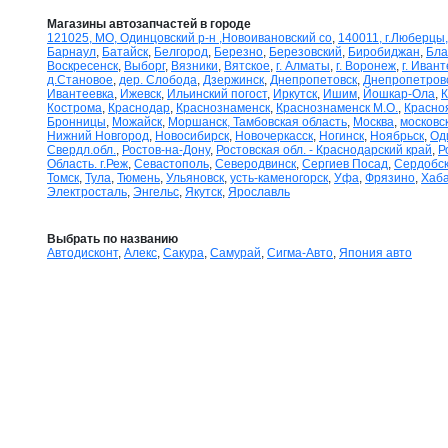
Магазины автозапчастей в городе
121025, МО, Одинцовский р-н ,Новоивановский со
,
140011, г.Люберцы,
Барнаул
,
Батайск
,
Белгород
,
Березно
,
Березовский
,
Биробиджан
,
Бла
Воскресенск
,
Выборг
,
Вязники
,
Вятское
,
г. Алматы
,
г. Воронеж
,
г. Иван
д.Становое
,
дер. Слобода
,
Дзержинск
,
Днепропетовск
,
Днепропетров
Ивантеевка
,
Ижевск
,
Ильинский погост
,
Иркутск
,
Ишим
,
Йошкар-Ола
,
К
Кострома
,
Краснодар
,
Краснознаменск
,
Краснознаменск М.О.
,
Красно
Бронницы
,
Можайск
,
Моршанск, Тамбовская область
,
Москва
,
московск
Нижний Новгород
,
Новосибирск
,
Новочеркасск
,
Ногинск
,
Ноябрьск
,
Од
Свердл.обл.
,
Ростов-на-Дону
,
Ростовская обл. - Краснодарский край
,
Р
Область. г.Реж
,
Севастополь
,
Северодвинск
,
Сергиев Посад
,
Сердобс
Томск
,
Тула
,
Тюмень
,
Ульяновск
,
усть-каменогорск
,
Уфа
,
Фрязино
,
Хаба
Электросталь
,
Энгельс
,
Якутск
,
Ярославль
Выбрать по названию
Автодисконт
,
Алекс
,
Сакура
,
Самурай
,
Сигма-Авто
,
Япония авто