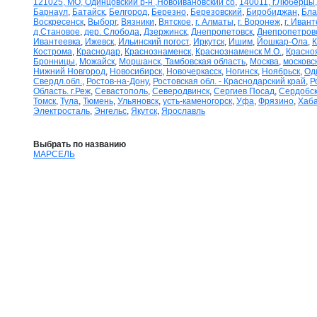
121025, МО, Одинцовский р-н ,Новоивановский со
,
140011, г.Люберцы,
Барнаул
,
Батайск
,
Белгород
,
Березно
,
Березовский
,
Биробиджан
,
Бла
Воскресенск
,
Выборг
,
Вязники
,
Вятское
,
г. Алматы
,
г. Воронеж
,
г. Иван
д.Становое
,
дер. Слобода
,
Дзержинск
,
Днепропетовск
,
Днепропетров
Ивантеевка
,
Ижевск
,
Ильинский погост
,
Иркутск
,
Ишим
,
Йошкар-Ола
,
К
Кострома
,
Краснодар
,
Краснознаменск
,
Краснознаменск М.О.
,
Красно
Бронницы
,
Можайск
,
Моршанск, Тамбовская область
,
Москва
,
московск
Нижний Новгород
,
Новосибирск
,
Новочеркасск
,
Ногинск
,
Ноябрьск
,
Од
Свердл.обл.
,
Ростов-на-Дону
,
Ростовская обл. - Краснодарский край
,
Р
Область. г.Реж
,
Севастополь
,
Северодвинск
,
Сергиев Посад
,
Сердобс
Томск
,
Тула
,
Тюмень
,
Ульяновск
,
усть-каменогорск
,
Уфа
,
Фрязино
,
Хаба
Электросталь
,
Энгельс
,
Якутск
,
Ярославль
Выбрать по названию
МАРСЕЛЬ