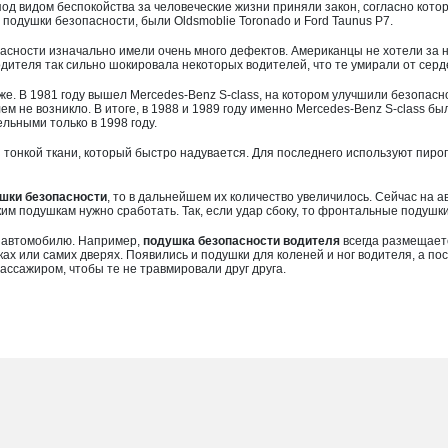
 под видом беспокойства за человеческие жизни приняли закон, согласно ко
 подушки безопасности, были Oldsmoblie Toronado и Ford Taunus P7.
асности изначально имели очень много дефектов. Американцы не хотели за ни
дителя так сильно шокировала некоторых водителей, что те умирали от серд
е. В 1981 году вышел Mercedes-Benz S-class, на котором улучшили безопасн
лем не возникло. В итоге, в 1988 и 1989 году именно Mercedes-Benz S-class
льными только в 1998 году.
тонкой ткани, который быстро надувается. Для последнего используют пироп
шки безопасности
, то в дальнейшем их количество увеличилось. Сейчас на а
аким подушкам нужно сработать. Так, если удар сбоку, то фронтальные подушк
у автомобилю. Например,
подушка безопасности водителя
всегда размещаетс
ах или самих дверях. Появились и подушки для коленей и ног водителя, а п
ассажиром, чтобы те не травмировали друг друга.