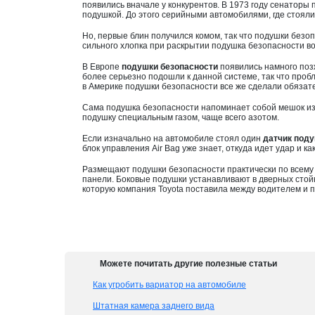
появились вначале у конкурентов. В 1973 году сенаторы
подушкой. До этого серийными автомобилями, где стояли
Но, первые блин получился комом, так что подушки безоп
сильного хлопка при раскрытии подушка безопасности во
В Европе
подушки безопасности
появились намного позж
более серьезно подошли к данной системе, так что проб
в Америке подушки безопасности все же сделали обязате
Сама подушка безопасности напоминает собой мешок из 
подушку специальным газом, чаще всего азотом.
Если изначально на автомобиле стоял один
датчик поду
блок управления Air Bag уже знает, откуда идет удар и к
Размещают подушки безопасности практически по всем
панели. Боковые подушки устанавливают в дверных стойк
которую компания Toyota поставила между водителем и п
Можете почитать другие полезные статьи
Как угробить вариатор на автомобиле
Штатная камера заднего вида