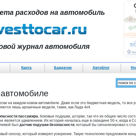
чета расходов на автомобиль
овой журнал автомобиля
Карта
Бардачок
Автоблог
Но
в автомобиле
ески на каждом новом автомобиле. Даже если это бюджетная модель, то все ра
яются лишь архаичные модели, такие, как Лада 4х4.
опасности пассажира
, боковые подушки, шторки, так что их общее число сос
о не является удивлением. Их история началась еще в середине 50-х, когда 
блемой был
датчик подушки безопасности
, который бы сигнализировал о ст
овый сенсор, который измерял ускорение. Такую технологию предложили конце