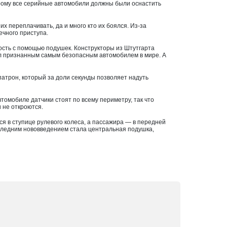
торому все серийные автомобили должны были оснастить
х переплачивать, да и много кто их боялся. Из-за
ечного приступа.
ость с помощью подушек. Конструкторы из Штутгарта
 был признанным самым безопасным автомобилем в мире. А
атрон, который за доли секунды позволяет надуть
втомобиле датчики стоят по всему периметру, так что
и не откроются.
я в ступице рулевого колеса, а пассажира — в передней
оследним нововведением стала центральная подушка,