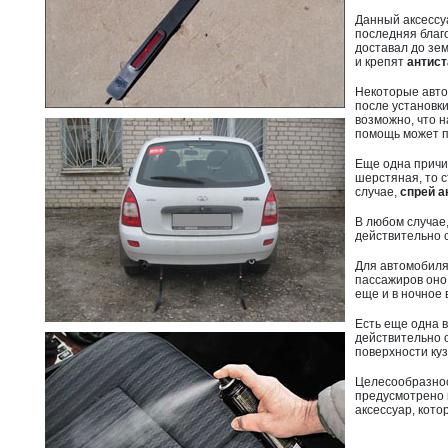
Данный аксессу
последняя благ
доставал до зе
и крепят
антис
Некоторые авто
после установк
возможно, что н
помощь может 
Еще одна причи
шерстяная, то с
случае,
спрей а
В любом случае,
действительно с
Для автомобиля
пассажиров оно 
еще и в ночное 
Есть еще одна 
действительно 
поверхности куз
Целесообразнос
предусмотрено к
аксессуар, кот