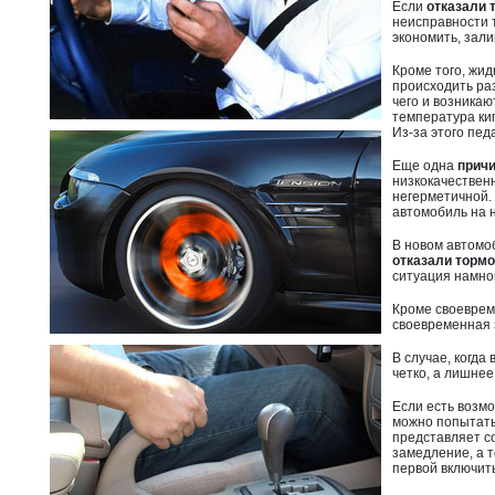
Если
отказали 
неисправности 
экономить, зал
Кроме того, жи
происходить раз
чего и возника
температура ки
Из-за этого пед
Еще одна
причи
низкокачественн
негерметичной.
автомобиль на 
В новом автомо
отказали тормо
ситуация намно
Кроме своевре
своевременная 
В случае, когда
четко, а лишнее
Если есть возм
можно попытать
представляет со
замедление, а т
первой включит