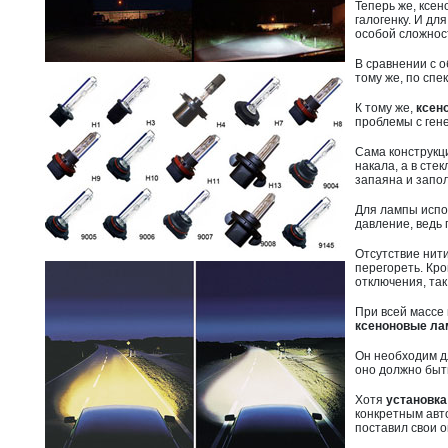
Теперь же, ксен
галогенку. И дл
особой сложнос
В сравнении с 
тому же, по спе
К тому же,
ксен
проблемы с ген
Сама конструкц
накала, а в ст
запаяна и запол
Для лампы испо
давление, ведь
Отсутствие нит
перегореть. Кро
отключения, так
При всей массе 
ксеноновые ла
Он необходим дл
оно должно быт
Хотя
установка
конкретным авто
поставил свои о