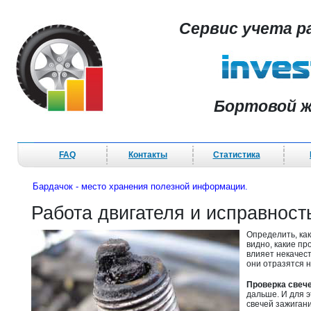
Сервис учета р
Бортовой ж
FAQ
Контакты
Статистика
Бардачок - место хранения полезной информации.
Работа двигателя и исправнос
Определить, как
видно, какие пр
влияет некачест
они отразятся н
Проверка свеч
дальше. И для э
свечей зажигани