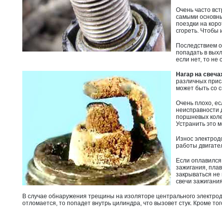
Очень часто вс
самыми основны
поездки на коро
сгореть. Чтобы 
Последствием о
попадать в выхл
если нет, то не
Нагар на свеча
различных приса
может быть со с
Очень плохо, е
неисправности д
поршневых коле
Устранить это 
Износ электродо
работы двигател
Если оплавился 
зажигания, пла
закрываться не 
свечи зажигани
В случае обнаружения трещины на изоляторе центрального электрода,
отломается, то попадет внутрь цилиндра, что вызовет стук. Кроме того