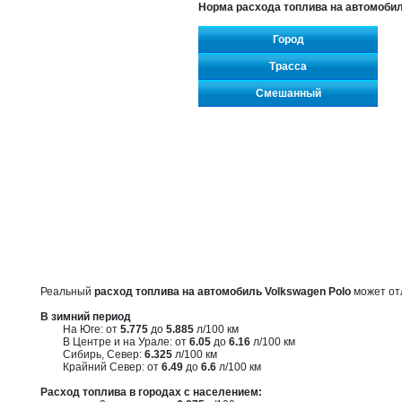
Норма расхода топлива на автомобил
Город
Трасса
Смешанный
Реальный
расход топлива на автомобиль Volkswagen Polo
может отл
В зимний период
На Юге: от
5.775
до
5.885
л/100 км
В Центре и на Урале: от
6.05
до
6.16
л/100 км
Сибирь, Север:
6.325
л/100 км
Крайний Север: от
6.49
до
6.6
л/100 км
Расход топлива в городах с населением: