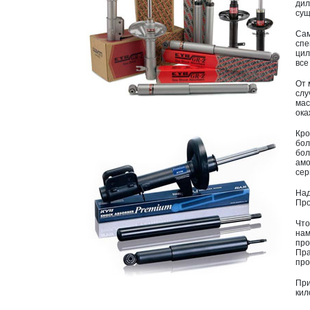
дил
сущ
Са
спе
цил
все
От 
слу
мас
ока
Кро
бол
бол
амо
сер
Над
Про
Что
нам
про
Пра
про
Пр
кил