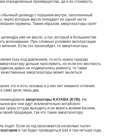
свои определенные преимущества, да и их стоимость
й обычный цилиндр с поршнем внутри, заполненный
 через которые масло попадает из одной части
олебания пружины. Таким образом, амортизаторы гасят
 цилиндра уже не масло, а газ, который в большинстве
тить вспенивание. При сложных условиях эксплуатации
о кипения. Если это произойдет, то амортизаторы
личия газа под давлением, то есть нужно гораздо
 амортизатору дольше прослужить, но если его жесткость
подвеска давно не подвергалась ремонту, то такие
е качественные амортизаторы может вылиться
нее это и есть газовые и у них нет никакого отличия.
а само деле лишь два.
арекомендовали
амортизаторы KAYABA (KYB)
. Не
 рынок все они идут исключительно китайского
чше сразу оттуда выходить и не верить всяким басням.
 своей продукции, так что такие амортизатору
ль ездит. Если за год проезжается несколько тысяч
тизаторов
и так будет проводиться раз в три-четыре года.