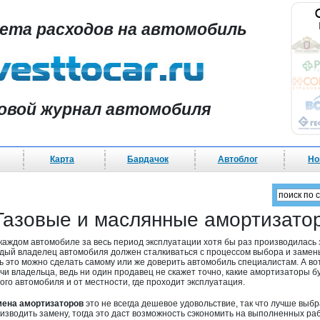
чета расходов на автомобиль
овой журнал автомобиля
Карта
Бардачок
Автоблог
Но
 Газовые и маслянные амортизат
каждом автомобиле за весь период эксплуатации хотя бы раз производилась з
дый владелец автомобиля должен сталкиваться с процессом выбора и замен
ь это можно сделать самому или же доверить автомобиль специалистам. А во
чи владельца, ведь ни один продавец не скажет точно, какие амортизаторы буд
ого автомобиля и от местности, где проходит эксплуатация.
ена амортизаторов
это не всегда дешевое удовольствие, так что лучше выб
изводить замену, тогда это даст возможность сэкономить на выполненных ра