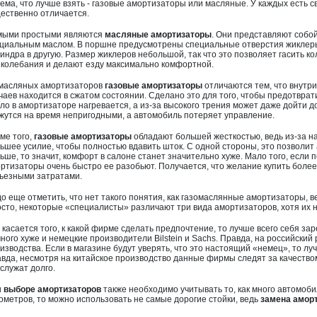
ема, что лучше взять - газовые амортизаторы или масляные. У каждых есть 
ественно отличается.
мыми простыми являются
масляные амортизаторы
. Они представляют собо
циальным маслом. В поршне предусмотрены специальные отверстия жиклеры,
индра в другую. Размер жиклеров небольшой, так что это позволяет гасить к
 колебания и делают езду максимально комфортной.
масляных амортизаторов
газовые амортизаторы
отличаются тем, что внутри
чаев находится в сжатом состоянии. Сделано это для того, чтобы предотвра
ло в амортизаторе нагревается, а из-за высокого трения может даже дойти д
жутся на время непригодными, а автомобиль потеряет управление.
ме того,
газовые амортизаторы
обладают большей жесткостью, ведь из-за на
ьшее усилие, чтобы полностью вдавить шток. С одной стороны, это позволит
ьше, то значит, комфорт в салоне станет значительно хуже. Мало того, если 
ртизаторы очень быстро ее разобьют. Получается, что желание купить боле
ьезными затратами.
о еще отметить, что нет такого понятия, как газомаслянные амортизаторы, вер
сто, некоторые «специалисты» различают три вида амортизаторов, хотя их н
 касается того, к какой фирме сделать предпочтение, то лучше всего себя з
ного хуже и немецкие производители Bilstein и Sachs. Правда, на российский
изводства. Если в магазине будут уверять, что это настоящий «немец», то лу
вда, несмотря на китайское производство данные фирмы следят за качеством
служат долго.
и
выборе амортизаторов
также необходимо учитывать то, как много автомоби
ометров, то можно использовать не самые дорогие стойки, ведь
замена амор