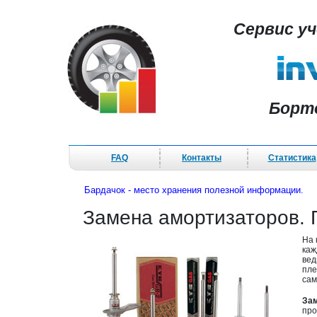
Сервис у
Борт
FAQ
Контакты
Статистика
Бардачок - место хранения полезной информации.
Замена амортизаторов.
На 
каж
вед
пле
сам
Зам
про