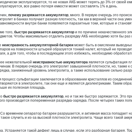
иодически эксплуатируется, то не новая АКБ может терять до 3% от своей емк
плуатируется, все равно потеря емкости может составлять 1% в день.
чин,
почему разряжается аккумулятор
, много. В первую очередь это проис
ктролит в банках получает разную плотность, так как в верхней части она уме
авномерности внутри банки появляются паразитные токи, которые и становя
ме того,
быстро разряжается аккумулятор
и по причине некачественного эл
дметов. Чтобы максимально отдалить разрядку АКБ необходимо хотя бы раз в
е
неисправность аккумуляторной батареи
может быть в окислении выводных 
 паров на поверхности штырей образуется тонкий налет, который не проводи
аги, а для того, чтобы в последующем этого избежать, необходимо обработа
ее нежелательной
неисправностью аккумулятора
является сульфатация пл
чинам. В первую очередь это электролит завышенной плотности, но, также к
рядка, заниженный уровень электролита, а также использование сильно раз
 процесс сульфатации заключается в образовании кристаллов из соединений 
творяются в электролите, так они еще и являются диэлектриками. Таким обра
ьше их полезная площадь.
то
быстро разряжается аккумулятор
, но и так же быстро заряжается. Это п
того производится попеременная разрядка-зарядка. После четырех таких поп
. Со временем сепаратор батареи разрушается, и активная масса попадает н
акое случить и из-за высокой плотности электролита. Чаще всего такой акку
а. Устраняется такой дефект лишь в случае, если это разборная батарея. Тог