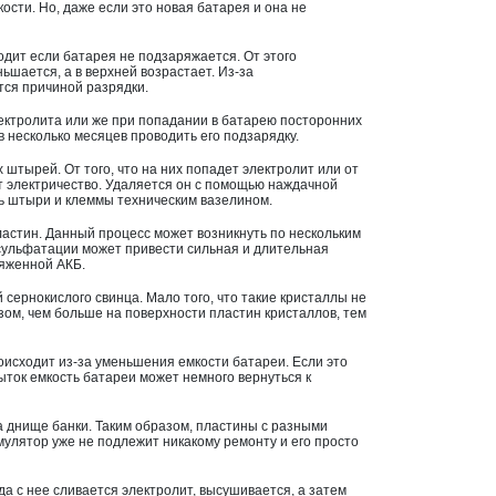
ости. Но, даже если это новая батарея и она не
ходит если батарея не подзаряжается. От этого
ньшается, а в верхней возрастает. Из-за
тся причиной разрядки.
ектролита или же при попадании в батарею посторонних
 несколько месяцев проводить его подзарядку.
штырей. От того, что на них попадет электролит или от
т электричество. Удаляется он с помощью наждачной
ть штыри и клеммы техническим вазелином.
астин. Данный процесс может возникнуть по нескольким
 сульфатации может привести сильная и длительная
ряженной АКБ.
сернокислого свинца. Мало того, что такие кристаллы не
зом, чем больше на поверхности пластин кристаллов, тем
роисходит из-за уменьшения емкости батареи. Если это
ыток емкость батареи может немного вернуться к
а днище банки. Таким образом, пластины с разными
мулятор уже не подлежит никакому ремонту и его просто
да с нее сливается электролит, высушивается, а затем