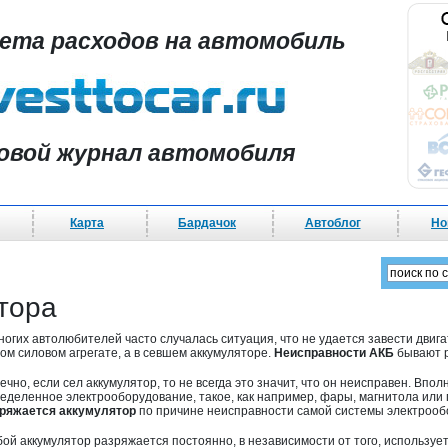
чета расходов на автомобиль
овой журнал автомобиля
Карта
Бардачок
Автоблог
Но
ятора
ногих автолюбителей часто случалась ситуация, что не удается завести двиг
ом силовом агрегате, а в севшем аккумуляторе.
Неисправности АКБ
бывают р
ечно, если сел аккумулятор, то не всегда это значит, что он неисправен. Впо
еделенное электрооборудование, такое, как например, фары, магнитола или г
ряжается аккумулятор
по причине неисправности самой системы электрообор
ой аккумулятор разряжается постоянно, в независимости от того, используе