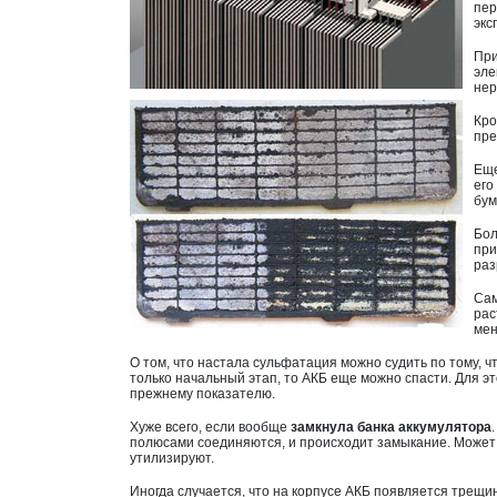
пер
экс
При
эле
нер
Кро
пре
Ещ
его
бум
Бол
при
раз
Сам
рас
мен
О том, что настала сульфатация можно судить по тому, ч
только начальный этап, то АКБ еще можно спасти. Для э
прежнему показателю.
Хуже всего, если вообще
замкнула банка аккумулятора
полюсами соединяются, и происходит замыкание. Может т
утилизируют.
Иногда случается, что на корпусе АКБ появляется трещин