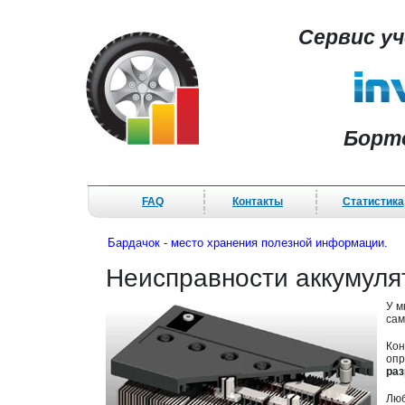
Сервис у
Борт
FAQ
Контакты
Статистика
Бардачок - место хранения полезной информации.
Неисправности аккумул
У м
сам
Кон
опр
раз
Люб