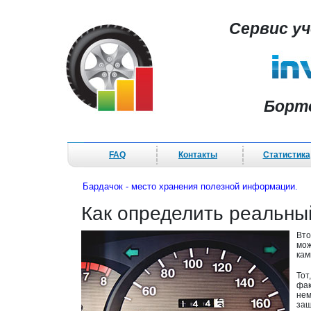
Сервис у
Борт
FAQ
Контакты
Статистика
Бардачок - место хранения полезной информации.
Как определить реальн
Вто
мож
кам
Тот
фак
нем
заш