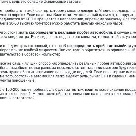
станет, ведь это большие финансовые затраты.
от пробег этот такой фактор, которому сложно доверять. Многие продавцы п
 можно дороже. Если на автомобиле стоит механический одометр, то скрутить
оединяется от КПП и вращается в направлении, обратному рабочему. Для это
бег в 30-50 тысяч километров нужно работать дрелью несколько часов.
 что, стоит знать
как определить реальный пробег автомобиля
. В случае с
сика спидометра. Если видно, что недавно его снимали, то можете быть увере
и же одометр электронный, то способ
как определить пробег автомобиля
уж
боров или же впайкой микросхем. Так что, нужно обратиться на официальный
шательство в бортовой компьютер.
 все же самый лучший способ как определить реальный пробег автомобиля з
бег автомобиля, но все равно за несколько сотен тысяч километров будут изн
редь нужно обратить внимание на накладки педалей. Если они стертые или п
ме того, состояние автомобиля легко выдают руль, рычаг КПП и сидения. Чем
менты поношенные.
ле 150-200 тысяч пробега руль будет затертым, водительское сидение прода
ичаться новизной. Можно также обратить внимание на пластик возле педалей
апин и потертостей.