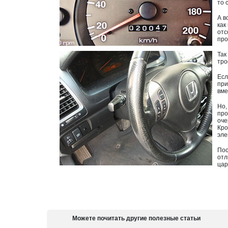
то 
А в
как
отс
про
Так
тро
Есл
при
вме
Но,
про
оче
Кро
эле
Пос
отл
цар
Можете почитать другие полезные статьи