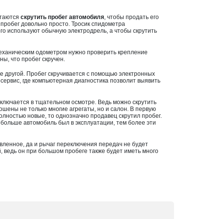
ытаются
скрутить пробег автомобиля
, чтобы продать его
 пробег довольно просто. Тросик спидометра
го используют обычную электродрель, а чтобы скрутить
 механическим одометром нужно проверить крепление
ны, что пробег скручен.
е другой. Пробег скручивается с помощью электронных
 сервис, где компьютерная диагностика позволит выявить
аключается в тщательном осмотре. Ведь можно скрутить
ошены не только многие агрегаты, но и салон. В первую
олностью новые, то однозначно продавец скрутил пробег.
 больше автомобиль был в эксплуатации, тем более эти
вленное, да и рычаг переключения передач не будет
, ведь он при большом пробеге также будет иметь много