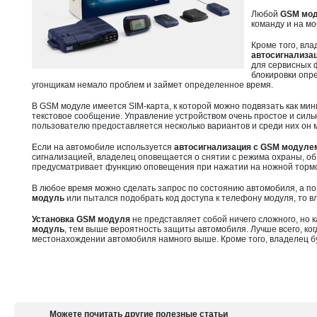
Любой
GSM мод
команду и на м
Кроме того, вла
автосигнализа
для сервисных ф
блокировки опр
угонщикам немало проблем и займет определенное время.
В GSM модуле имеется SIM-карта, к которой можно подвязать как ми
текстовое сообщение. Управление устройством очень простое и сильн
пользователю предоставляется несколько вариантов и среди них о
Если на автомобиле используется
автосигнализация с GSM модуле
сигнализацией, владелец оповещается о снятии с режима охраны, об 
предусматривает функцию оповещения при нажатии на ножной тормо
В любое время можно сделать запрос по состоянию автомобиля, а п
модуль
или пытался подобрать код доступа к телефону модуля, то в
Установка GSM модуля
не представляет собой ничего сложного, но 
модуль
, тем выше вероятность защиты автомобиля. Лучше всего, ког
местонахождении автомобиля намного выше. Кроме того, владелец бу
Можете почитать другие полезные статьи