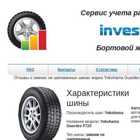
Сервис учета р
Бортовой ж
FAQ
Контакты
Статистика
Отзывы о зимних не шипованных шинах марки Yokohama Guardex
Характеристики
шины
Авто
авто
Производитель шин:
Yokohama
для
зимн
Название модели:
Yokohama
Guardex F720
Тип шины:
зимние не
шипованные