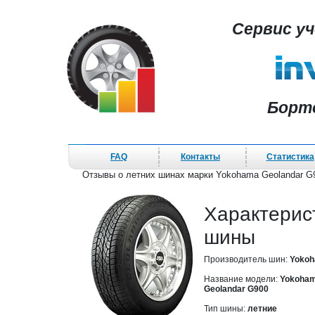
Сервис у
Борт
FAQ
Контакты
Статистика
Отзывы о летних шинах марки Yokohama Geolandar G
Характерис
шины
Производитель шин:
Yoko
Название модели:
Yokoha
Geolandar G900
Тип шины:
летние