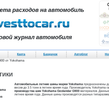
чета расходов на автомобиль
овой журнал автомобиля
Карта
Бардачок
Автоблог
Но
900 от Yokohama
тики
Автомобильные летние шины марки Yokohama
предназначены дл
весом до 3.5 тонн в летнее время года. Производитель Yokohama 
hama
производства шин Yokohama Geolandar G900
материалов. Данные
летнее время года. Данные шины производятся разных типаразме
ma