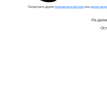
Посмотреть других
производителей шин
или
другие мод
На данн
Ост