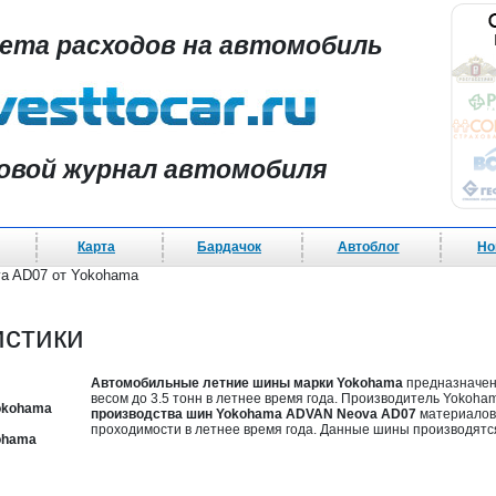
чета расходов на автомобиль
овой журнал автомобиля
Карта
Бардачок
Автоблог
Но
a AD07 от Yokohama
истики
Автомобильные летние шины марки Yokohama
предназначены
весом до 3.5 тонн в летнее время года. Производитель Yokoha
okohama
производства шин Yokohama ADVAN Neova AD07
материалов
проходимости в летнее время года. Данные шины производятс
ohama