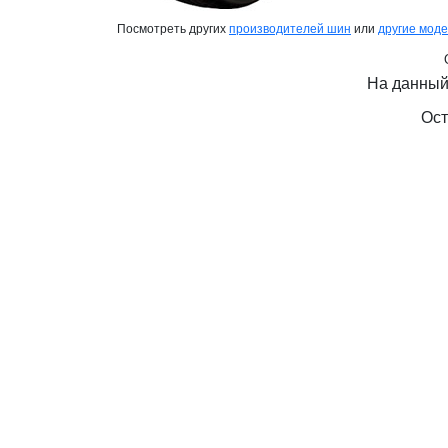
Посмотреть других
производителей шин
или
другие мод
На данный
Ост