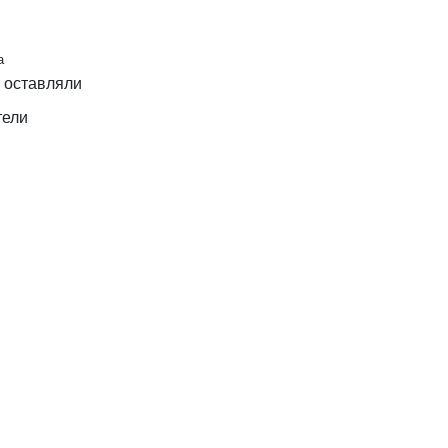
a
 оставляли
тели