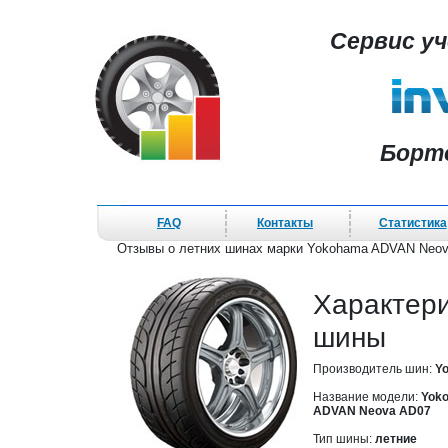
Сервис у
Борт
FAQ
Контакты
Статистика
Отзывы о летних шинах марки Yokohama ADVAN Neov
Характер
шины
Производитель шин:
Y
Название модели:
Yok
ADVAN Neova AD07
Тип шины:
летние