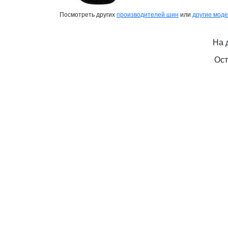
Посмотреть других
производителей шин
или
другие мод
На 
Ост