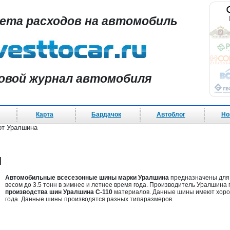
чета расходов на автомобиль
овой журнал автомобиля
Карта
Бардачок
Автоблог
Но
от Уралшина
и
Автомобильные всесезонные шины марки Уралшина
предназначены для 
весом до 3.5 тонн в зимнее и летнее время года. Производитель Уралшина
производства шин Уралшина С-110
материалов. Данные шины имеют хорош
года. Данные шины производятся разных типаразмеров.