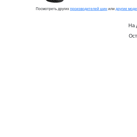
Посмотреть других
производителей шин
или
другие мод
На 
Ост