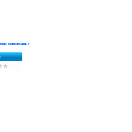
мние шипованные
г