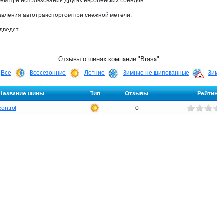
ем при использовании других европейских брендов.
авления автотранспортом при снежной метели.
дведет.
Отзывы о шинах компании "Brasa"
Все
Всесезонние
Летние
Зимние не шипованные
Зи
Название шины
Тип
Отзывы
Рейтин
ontrol
0