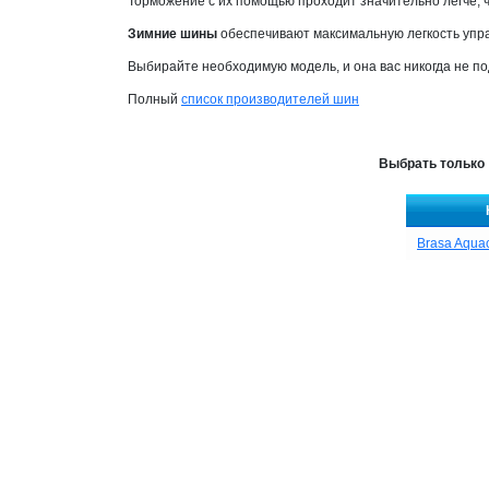
Торможение с их помощью проходит значительно легче, ч
Зимние шины
обеспечивают максимальную легкость упр
Выбирайте необходимую модель, и она вас никогда не по
Полный
список производителей шин
Выбрать только
Brasa Aquac