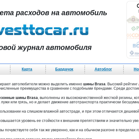
чета расходов на автомобиль
овой журнал автомобиля
Карта
Бардачок
Автоблог
Но
бирают автолюбители можно выделить именно
шины Brasa
. Высокий рейтинг
очисленные преимущества в сравнении с подобными брендами. Среди достоин
езонные шины Brasa
, выполнены из высококачественной жесткой резины, ко
 лужи или грязь, но и делает движение автотранспорта практически бесшумн
ользовании на слишком влажной автостраде, и при этом отличаются дешевой
повышается уровень ее стойкости к внешним препятствиям и значительно уве
вы почувствуете себя так же уверенно, как и на обычном разгоне в пределах г