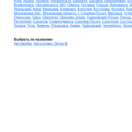
Riga
,
Анапа
,
Ангарск
,
Архангельск
,
Барнаул
,
Батайск
,
Биробиджан
,
Бл
Всеволожск
,
г.Воскресенск, МО
,
г.Минск
,
Гатчина
,
Глазов
,
Дзержинск
,
Д
Уральский
,
Киев
,
Кинешма
,
Климовск
,
Королев
,
Кострома
,
Котовск
,
Кра
Московская обл.
,
Московская область, г. Сергиев Посад
,
Мытищи
,
Н.Но
Одинцово
,
Омск
,
Оренбург
,
Орехово-Зуево
,
Павловский-Посад
,
Пенза
Петербург
,
Саратов
,
Северодвинск
,
Сергиев Посад
,
Серпухов
,
Сестро
Троицк
,
Тула
,
Тюмень
,
Ульяновск
,
Химки
,
Чайковский
,
Челябинск
,
Чехо
Выбрать по названию
Автомойка
,
Автосервис Октан-В