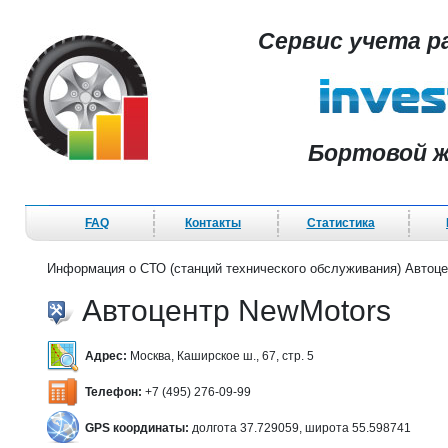
Сервис учета р
Бортовой ж
FAQ
Контакты
Статистика
Информация о СТО (станций технического обслуживания) Автоц
Автоцентр NewMotors
Адрес:
Москва, Каширское ш., 67, стр. 5
Телефон:
+7 (495) 276-09-99
GPS координаты:
долгота 37.729059, широта 55.598741