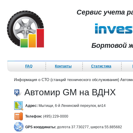
Сервис учета р
Бортовой ж
FAQ
Контакты
Статистика
Информация о СТО (станций технического обслуживания) Авто
Автомир GM на ВДНХ
Адрес:
Мытищи, 6-й Ленинский переулок, вл14
Телефон:
(495) 229-0000
GPS координаты:
долгота 37.730277, широта 55.885682