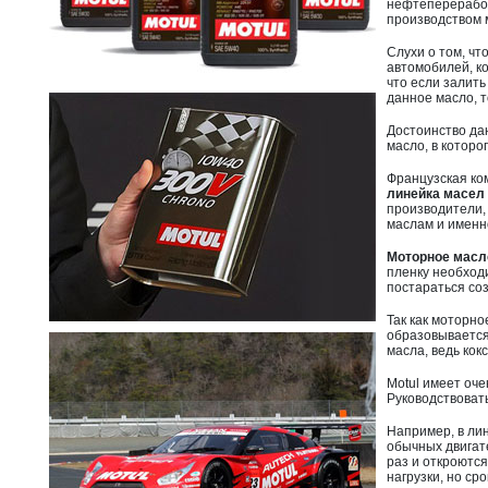
нефтепереработ
производством 
Слухи о том, чт
автомобилей, ко
что если залить
данное масло, т
Достоинство дан
масло, в которо
Французская ко
линейка масел m
производители, 
маслам и именно
Моторное масл
пленку необходи
постараться соз
Так как моторн
образовывается 
масла, ведь кок
Motul имеет оче
Руководствоват
Например, в ли
обычных двигате
раз и откроются
нагрузки, но ср