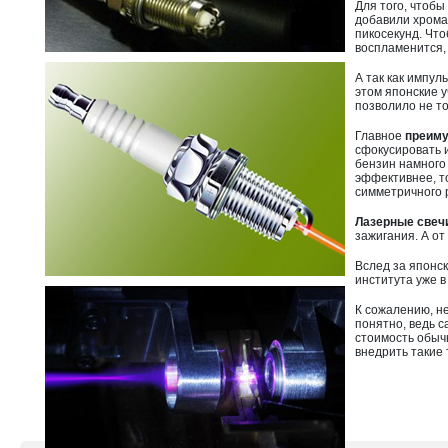
Для того, чтобы
добавили хрома
пикосекунд. Что
воспламенится, 
А так как импул
этом японские 
позволило не т
Главное
преиму
сфокусировать и
бензин намного
эффективнее, то
симметричного 
Лазерные свеч
зажигания. А от
Вслед за японс
института уже в
К сожалению, не
понятно, ведь с
стоимость обыч
внедрить такие