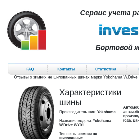
Сервис учета р
Бортовой ж
FAQ
Контакты
Статистика
Отзывы о зимних не шипованных шинах марки Yokohama W.Drive
Характеристики
шины
Автомоб
автомоби
Производитель шин:
Yokohama
произво
года. Д
Название модели:
Yokohama
W.Drive WY01
Тип шины:
зимние не
шипованные