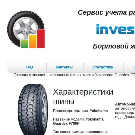
Сервис учета р
Бортовой ж
FAQ
Контакты
Статистика
Отзывы о зимних шипованных шинах марки Yokohama Guardex F
Характеристики
шины
Автомобил
автомобиля
Производитель шин:
Yokohama
производс
года. Данн
Название модели:
Yokohama
Guardex F700P
Тип шины:
зимние шипованные