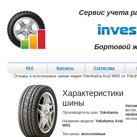
Сервис учета р
Бортовой ж
FAQ
Контакты
Статистика
Отзывы о всесезонных шинах марки Yokohama Avid W4S от Yoko
Характеристики
шины
Автом
весом 
Производитель шин:
Yokohama
произ
летне
Название модели:
Yokohama Avid
W4S
Тип шины:
всесезонные